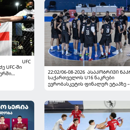
UFC
ე UFC-ში
22:02/06-08-2026
ᲐᲡᲐᲙᲝᲑᲠᲘᲕᲘ ᲜᲐᲙ
ერში
საქართველოს U16 ნაკრები
ევრობასკეტის ფინალურ ეტაპზე –
დივიზიონში ასპარეზობას იწყებს