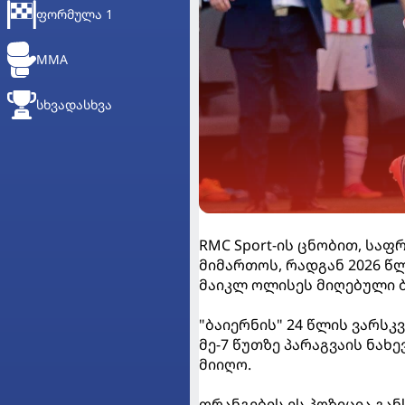
ᲤᲝᲠᲛᲣᲚᲐ 1
MMA
ᲡᲮᲕᲐᲓᲐᲡᲮᲕᲐ
RMC Sport-ის ცნობით, საფ
მიმართოს, რადგან 2026 
მაიკლ ოლისეს მიღებული 
"ბაიერნის" 24 წლის ვარს
მე-7 წუთზე პარაგვაის ნა
მიიღო.
ფრანგების ეს პოზიცია გა