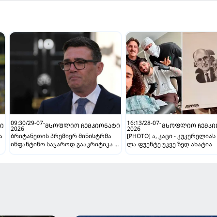
09:30/29-07-
16:13/28-07-
Ი
ᲛᲡᲝᲤᲚᲘᲝ ᲩᲔᲛᲞᲘᲝᲜᲐᲢᲘ
ᲛᲡᲝᲤᲚᲘᲝ ᲩᲔᲛᲞᲘ
2026
2026
ა
ბრიტანეთის პრემიერ მინისტრმა
[PHOTO] ა, კაცი - კუკურელიას
ინფანტინო საჯაროდ გააკრიტიკა -
ლა ფუენტე უკვე ზედ ახატია
"ეს ღალატია და სხვა არაფერი"