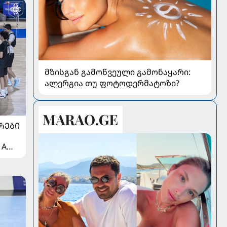
მზისგან გამოწვეული გამონაყარი:
ალერგია თუ ფოტოდერმატოზი?
ᲠᲔᲑᲘ
 A