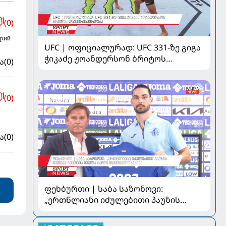
(0)
урий
UFC | ოფიციალურად: UFC 331-ზე გიგა
ჭიკაძე ჟოანდერსონ ბრიტოს
ა
(0)
დაუპირისპირდება
(0)
ა
(0)
ფეხბურთი | საბა საზონოვი:
„ერთწლიანი იძულებითი პაუზის
შემდეგ ჩემთვის ყველა მატჩი
მნიშვნელოვანია“