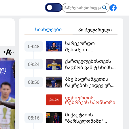
სიახლეები
პოპულარული
სარეკორდო
09:48
შენაძენი -
+
-
ტრაფორდი პრემიერ
ქართველებისთვის
ლიგის მორიგ გუნდში
09:24
ნაცნობ ვან'ტ სხიპს
გადავიდა
ყაზახეთის ნაკრები
პსჟ საფრანგეთის
ჩააბარეს
08:50
ნაკრების კიდევ ერთი
ფეხბურთელის
ფეხბურთის
დამატებას გეგმავს
10:33
რუბრიკის სპონსორი
მიქაუტაძის
08:16
"ბარსელონაში"
შესაძლო გადასვლა