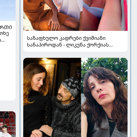
ᲣᲠᲗᲘ
თხე
საზაფხულო კადრები ქვიშიანი
ი
სანაპიროდან - ლიკუნა ქორქიას
არდადეგები მეუღლესთან ერთად