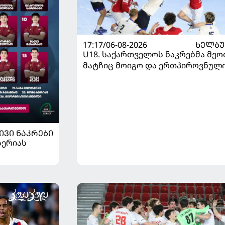
17:17/06-08-2026
ᲮᲔᲚᲑ
U18. საქართველოს ნაკრებმა მეო
მატჩიც მოიგო და ერთპიროვნულ
ლიდერი გახდა
ᲘᲕᲘ ᲜᲐᲙᲠᲔᲑᲘ
სერიას