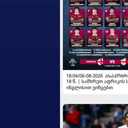
18:04/06-08-2026
ᲐᲡᲐᲙᲝᲑᲠ
18 წ. | სამხრეთ აფრიკის 
ინგლისით ვიწყებთ