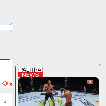
)
/
(0)
4