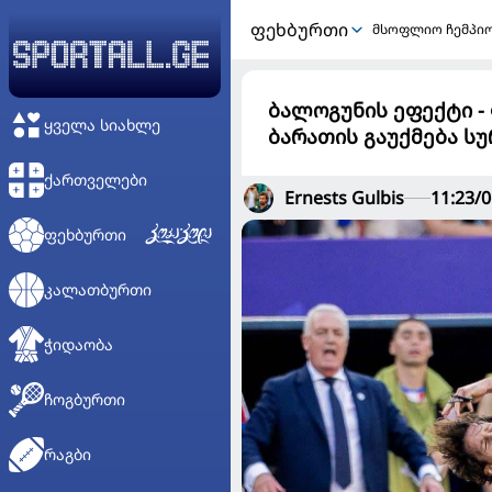
ᲤᲔᲮᲑᲣᲠᲗᲘ
მსოფლიო ჩემპი
ბალოგუნის ეფექტი -
ᲧᲕᲔᲚᲐ ᲡᲘᲐᲮᲚᲔ
ბარათის გაუქმება ს
ᲥᲐᲠᲗᲕᲔᲚᲔᲑᲘ
Ernests Gulbis
11:23/0
ᲤᲔᲮᲑᲣᲠᲗᲘ
ᲙᲐᲚᲐᲗᲑᲣᲠᲗᲘ
ᲭᲘᲓᲐᲝᲑᲐ
ᲩᲝᲒᲑᲣᲠᲗᲘ
ᲠᲐᲒᲑᲘ