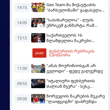
Geo Team-მა მიქაუტაძის
14:15
"ბარსელონაში" გადასვლაზე
გავრცელებულ
"სასიხარულოა" - ლუის
ინფორმაციაზე განმარტება
14:05
ენრიკემ განმარტა, რამ
გააკეთა
გაახარა "მანჩესტერ
საქართველოს 16-
იუნაიტედთან" ნამატჩევს
13:12
წლამდელთა ნაკრები
ევრობასკეტზე ესპანეთთან
ფეხბურთის რუბრიკის
დამარცხდა
15:23
სპონსორი
"ამას მოურინიოსგან არ
11:00
ველოდი" - ფედე ვალვერდე
"იტალიური ფეხბურთის
09:55
ძალიან მჯერა" - სესკ
ფაბრეგასი
ნორვეგიის ნაკრების მეკარე
09:00
"ლაიფციგში" დაბრუნდა