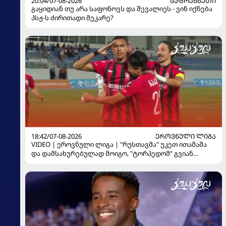
20:04/07-08-2026
ᲡᲐᲤᲠᲐᲜᲒᲔᲗᲘ
გაყიდიან თუ არა საფონოვს და შევალიეს - ვინ იქნება
პსჟ-ს ძირითადი მეკარე?
18:42/07-08-2026
ᲔᲠᲝᲕᲜᲣᲚᲘ ᲚᲘᲒᲐ
VIDEO | ეროვნული ლიგა | "რუსთავმა" უკეთ ითამაშა
და დამსახურებულად მოიგო, "ტორპედომ" გვიან
გაიღვიძა...