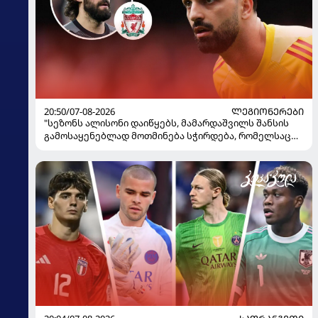
20:50/07-08-2026
ᲚᲔᲒᲘᲝᲜᲔᲠᲔᲑᲘ
"სეზონს ალისონი დაიწყებს, მამარდაშვილს შანსის
გამოსაყენებლად მოთმინება სჭირდება, რომელსაც
100%-ით მიიღებს" - განაცხადა "ლივერპულის"
ყოფილმა მეკარემ