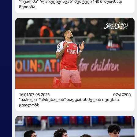
"რეალმა" "ლაიფციგისგან" შემტევი 140 მილიონად
შეიძინა
16:01/07-08-2026
ᲘᲢᲐᲚᲘᲐ
"ნაპოლი" "არსენალის" თავდამსხმელის შეძენას
ცდილობს