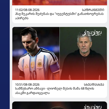
11:02/08-08-2026
ᲡᲐᲤᲠᲐᲜᲒᲔᲗᲘ
პსჟ მეკარის შეძენას და "იუვენტუსში" განათხოვრებას
აპირებს
10:51/08-08-2026
ᲡᲮᲕᲐᲓᲐᲡᲮᲕᲐ
სამწუხარო ამბავი - ლიონელ მესის მამა 68 წლის
ასაკში გარდაიცვალა