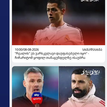
10:00/08-08-2026
ᲡᲮᲕᲐᲓᲐᲡᲮᲕᲐ
"რეალის" ეს ვარსკვლავი დაუფასებელი იყო" -
ჩიჩარიტომ ყოფილ თანაგუნდელზე ისაუბრა