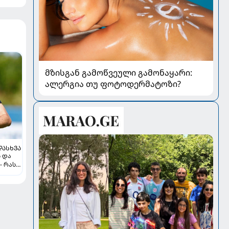
მზისგან გამოწვეული გამონაყარი:
ალერგია თუ ფოტოდერმატოზი?
ᲓᲐᲡᲮᲕᲐ
ს და
- რას