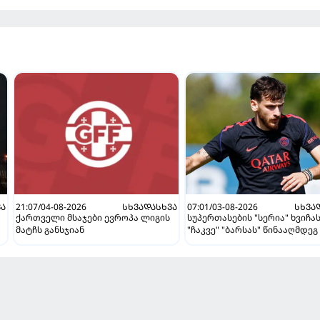
ᲕᲐ
21:07/04-08-2026
ᲡᲮᲕᲐᲓᲐᲡᲮᲕᲐ
07:01/03-08-2026
ᲡᲮᲕᲐ
ქართველი მსაჯები ევროპა ლიგის
სუპერთასების "სერია" ხვიჩა
მატჩს განსჯიან
"ჩაკვე" "ბარსას" წინააღმდეგ 
ვნახავთ აგვისტოში