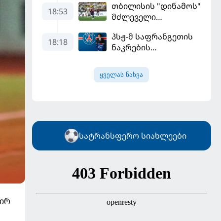
თბილისის "დინამოს"
18:53
მძლეველი
"ჟალგირისი" სახლში
პსჟ-მ საფრანგეთის
"ჰაიდუკთან"
18:18
ნაკრების
განადგურდა
ფეხბურთელი
დაიმატა
ყველას ნახვა
სატრანსფერო სიახლეები
პირ