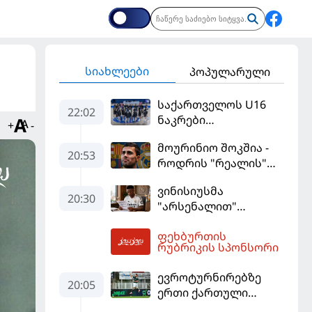
სიახლეები
პოპულარული
საქართველოს U16
22:02
ნაკრები
+
-
ევრობასკეტის
მოურინიო შოკშია -
ფინალურ ეტაპზე – A
20:53
როდრის "რეალის"
დივიზიონში
ლოდინი მობეზრდა
ასპარეზობას იწყებს
ვინისიუსმა
და "ბარსელონაში"
20:30
"არსენალით"
გადადის
დაინტერესება
ფეხბურთის
გამოიყენა და
01:46
რუბრიკის სპონსორი
"რეალთან"
კონტრაქტი
ევროტურნირებზე
მომგებიანად
20:05
ერთი ქართული
გააგრძელა
გოლი მაინც გავიდა