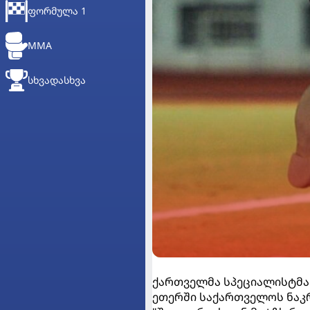
ᲤᲝᲠᲛᲣᲚᲐ 1
MMA
ᲡᲮᲕᲐᲓᲐᲡᲮᲕᲐ
ქართველმა სპეციალისტმა
ეთერში საქართველოს ნაკრ