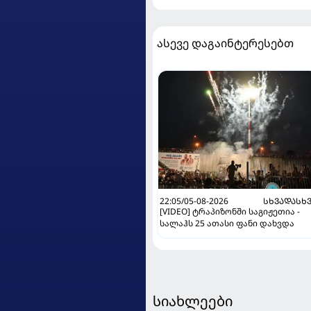
ასევე დაგაინტერესებთ
22:05/05-08-2026
ᲡᲮᲕᲐᲓᲐᲡᲮ
[VIDEO] ტრაპიზონში საგიჟეთია -
სალაჰს 25 ათასი ფანი დახვდა
სიახლეები