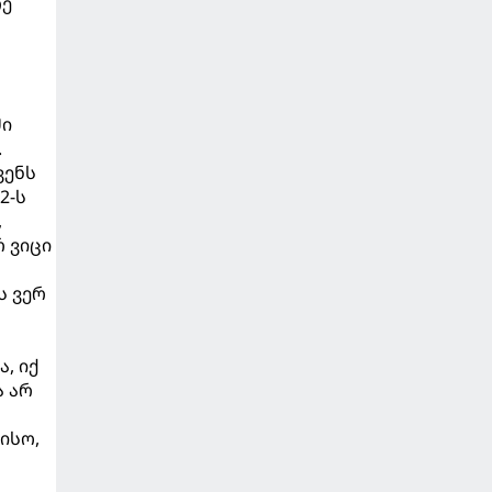
რე
ში
.
ვენს
2-ს
,
 ვიცი
ს ვერ
, იქ
ა არ
ისო,