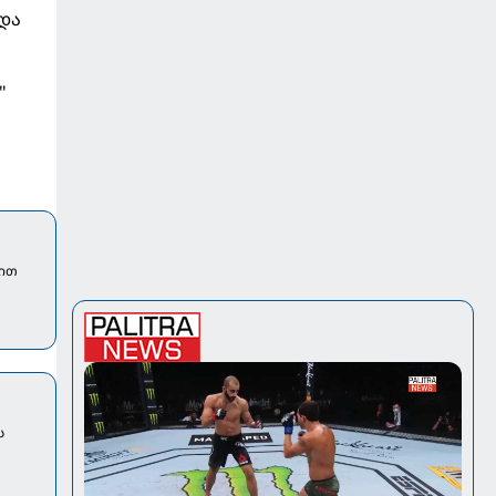
 და
"
შით
ს