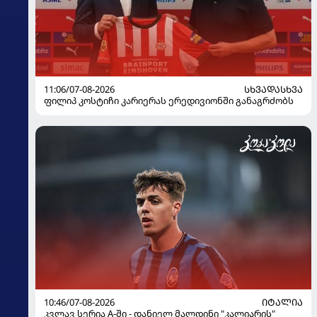
11:06/07-08-2026
ᲡᲮᲕᲐᲓᲐᲡᲮᲕᲐ
ფილიპ კოსტიჩი კარიერას ერედივიონში განაგრძობს
10:46/07-08-2026
ᲘᲢᲐᲚᲘᲐ
კვლავ სერია A-ში - დანიელ მალდინი "კალიარის"