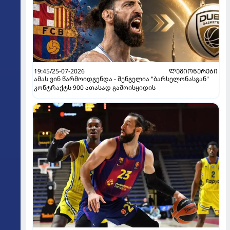
19:45/25-07-2026
ᲚᲔᲒᲘᲝᲜᲔᲠᲔᲑᲘ
ამას ვინ წარმოიდგენდა - შენგელია "ბარსელონასგან"
კონტრაქტს 900 ათასად გამოისყიდის