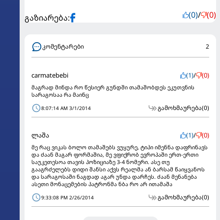
(0)
/
(0)
გაზიარება:
კომენტარები
2
carmatebebi
(1)
/
(0)
მაგრად მინდა რო წესიერ გუნდში თამაშობდეს ეკუთვნის
სარაგოსაა რა მაინც
გამოხმაურება
(0)
8:07:14 AM 3/1/2014
ლაშა
(1)
/
(0)
მე რაც ვიკას ბოლო თამაშებს ვუყურე, ტიპი იმენნა დაფრინავს
და ძაან მაგარ ფორმაშია, მე ვფიქრობ ევროპაში ერთ-ერთი
საუკეთესოა თავის პოზიციაზე 3-4 ნომერი. ასე თუ
გააგრძელებს დიდი შანსი აქვს რეალმა ან ბარსამ წაიყვანოს
და სარაგოსაში ნაგდად აგარ უნდა დარჩეს. ძაან მენანება
ასეთი მონაცემების პატრონმა ნბა რო არ ითამაშა
გამოხმაურება
(0)
9:33:08 PM 2/26/2014