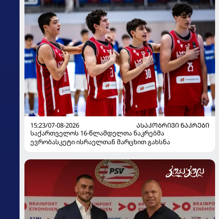
15:23/07-08-2026
ᲐᲡᲐᲙᲝᲑᲠᲘᲕᲘ ᲜᲐᲙᲠᲔᲑᲘ
საქართველოს 16-წლამდელთა ნაკრებმა
ევრობასკეტი ისრაელთან მარცხით გახსნა