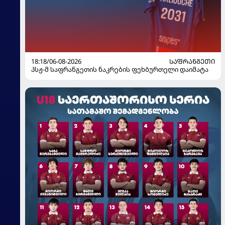
18:18/06-08-2026
ᲡᲐᲤᲠᲐᲜᲒᲔᲗᲘ
პსჟ-მ საფრანგეთის ნაკრების ფეხბურთელი დაიმატა