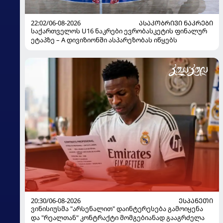
22:02/06-08-2026
ᲐᲡᲐᲙᲝᲑᲠᲘᲕᲘ ᲜᲐᲙᲠᲔᲑᲘ
საქართველოს U16 ნაკრები ევრობასკეტის ფინალურ
ეტაპზე – A დივიზიონში ასპარეზობას იწყებს
20:30/06-08-2026
ᲔᲡᲞᲐᲜᲔᲗᲘ
ვინისიუსმა "არსენალით" დაინტერესება გამოიყენა
და "რეალთან" კონტრაქტი მომგებიანად გააგრძელა