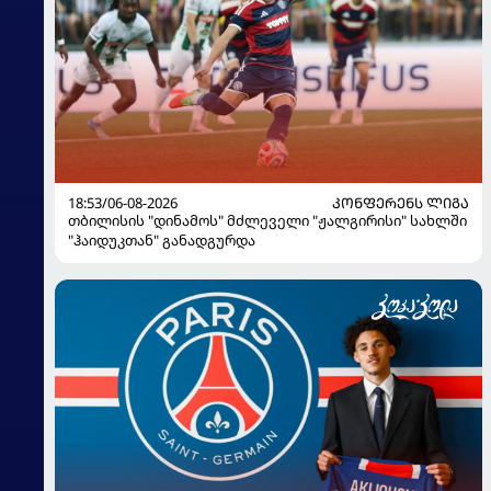
18:53/06-08-2026
ᲙᲝᲜᲤᲔᲠᲔᲜᲡ ᲚᲘᲒᲐ
თბილისის "დინამოს" მძლეველი "ჟალგირისი" სახლში
"ჰაიდუკთან" განადგურდა