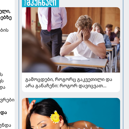
ელი,
სებზე
ების
ბს
გამოცდები, როგორც გაკვეთილი და
ეს
არა განაჩენი: როგორ დავიცვათ
და
შვილების ჯანმრთელობა და
მომავალი
ევრები
ნდა
უნდა