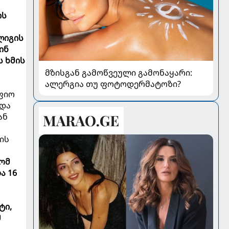
ის
ლიგის
ინ
ს ხმის
მზისგან გამოწვეული გამონაყარი:
ალერგია თუ ფოტოდერმატოზი?
აფიო
 და
ან
ის
ტომ
ა 16
ტი,
მ