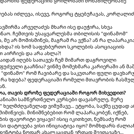
ჭიდაობის ფედერაციის ყრილობაში მონაწილეობაზე
ლებას იძლევა, ისევე, როგორც ტყებუჩავას, კორღალიძ
ავშირმა არველაძეს მხარი ისე დაუჭირა, სხვა
ნაო. ჩემთვის უსაყვარლესმა თბილისის "დინამომ"
 მე არ მომისმინეს, მაგრამ რა ვქნა? ან რა ლაპარაკი
ახდა? ის ხომ საფეხბურთო სკოლების ასოციაციის
 აირჩიეს და არა ახლა?!
საიდან იღებს სათავეს ჩემ მიმართ დაგროვილი
ფუძველი გააჩნია? ვინმე მომეხმარა კარიერაში ან მაშ
"დინამო" რომ ჩავიბარე და საკუთარი ფული დავხარჯ
უ რა ხდება? ფედერაციაში რომელი მთავრობის ჩასმუ
ან.
სოა, თავის დროზე ფედერაციაში როგორ მიხვედით?
რმანიაში სამწვრთნელო კურსები დავასრულე, მერე
 ხელმძღვანელად ვიმუშავე... ეტყობა, საქმე ცუდად 
მიმიწვიეს. მინიშნებებით რომ ლაპარაკობენ, იქნებ,
ის ფავორიტი ვიყავი? ისიც იკითხეთ, ნემსაძე რომ
სი დატოვება ვისი ინიციატივა იყო? მომხდარს ძალია
დენტობა ნოდარ ახალკაცთან ერთად შევთავაზე...