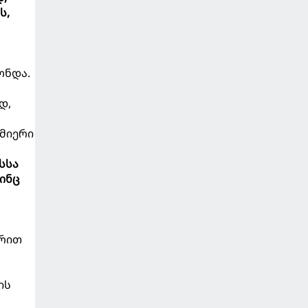
ს,
ონდა.
დ,
სმიერი
სსა
აინც
ფრით
ის