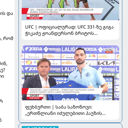
ის და
UFC | ოფიციალურად: UFC 331-ზე გიგა
ჭიკაძე ჟოანდერსონ ბრიტოს
ა, რომ
დაუპირისპირდება
ინ,
ე?
ლი
არ
ფეხბურთი | საბა საზონოვი:
„ერთწლიანი იძულებითი პაუზის
შემდეგ ჩემთვის ყველა მატჩი
ნ
მნიშვნელოვანია“