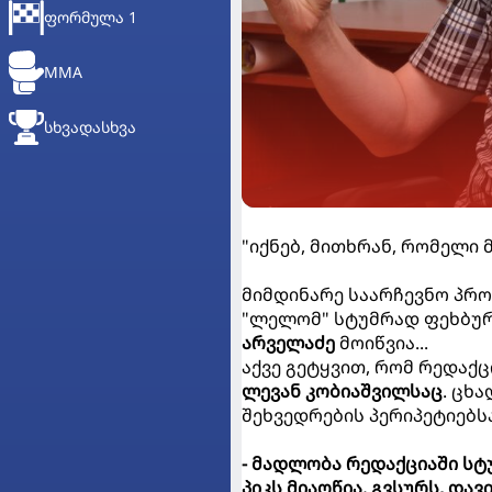
ᲤᲝᲠᲛᲣᲚᲐ 1
MMA
ᲡᲮᲕᲐᲓᲐᲡᲮᲕᲐ
"იქნებ, მითხრან, რომელი 
მიმდინარე საარჩევნო პრო
"ლელომ" სტუმრად ფეხბურ
არველაძე
მოიწვია...
აქვე გეტყვით, რომ რედაქც
ლევან კობიაშვილსაც
. ცხ
შეხვედრების პერიპეტიებსა
- მადლობა რედაქციაში სტ
პიკს მიაღწია. გვსურს, დ