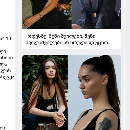
"ოდესმე, შენი შვილები, შენი
ო 10-
შვილიშვილები ან სრულიად უცხო
ადამიანები შეხედავენ ამ
ული
პორტრეტს...." - რას წერს მარი ნაკანი
ინოთ.
კრისტი ყიფშიძეზე
ვლა
ვლას
ასევეა
ის