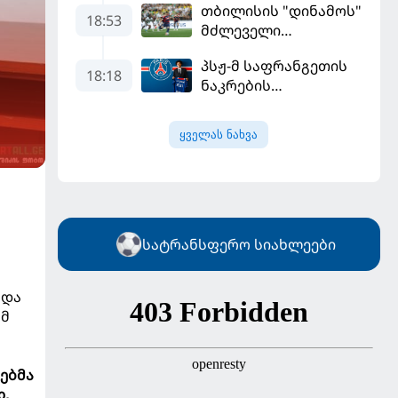
თბილისის "დინამოს"
18:53
მძლეველი
"ჟალგირისი" სახლში
პსჟ-მ საფრანგეთის
"ჰაიდუკთან"
18:18
ნაკრების
განადგურდა
ფეხბურთელი
დაიმატა
ყველას ნახვა
სატრანსფერო სიახლეები
და
ამ
ებმა
დ,