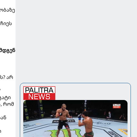
რობაზე
ჩიეს
რმდგენ
ს? არ
?
გატი
, რომ
რან
ი