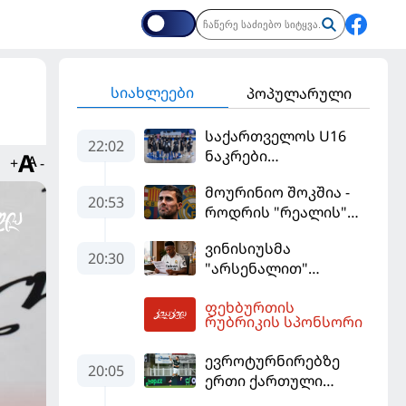
სიახლეები
პოპულარული
საქართველოს U16
22:02
ნაკრები
+
-
ევრობასკეტის
მოურინიო შოკშია -
ფინალურ ეტაპზე – A
20:53
როდრის "რეალის"
დივიზიონში
ლოდინი მობეზრდა
ასპარეზობას იწყებს
ვინისიუსმა
და "ბარსელონაში"
20:30
"არსენალით"
გადადის
დაინტერესება
ფეხბურთის
გამოიყენა და
03:32
რუბრიკის სპონსორი
"რეალთან"
კონტრაქტი
ევროტურნირებზე
მომგებიანად
20:05
ერთი ქართული
გააგრძელა
გოლი მაინც გავიდა