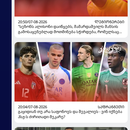
20:50/07-08-2026
ᲚᲔᲒᲘᲝᲜᲔᲠᲔᲑᲘ
"სეზონს ალისონი დაიწყებს, მამარდაშვილს შანსის
გამოსაყენებლად მოთმინება სჭირდება, რომელსაც
100%-ით მიიღებს" - განაცხადა "ლივერპულის"
ყოფილმა მეკარემ
20:04/07-08-2026
ᲡᲐᲤᲠᲐᲜᲒᲔᲗᲘ
გაყიდიან თუ არა საფონოვს და შევალიეს - ვინ იქნება
პსჟ-ს ძირითადი მეკარე?