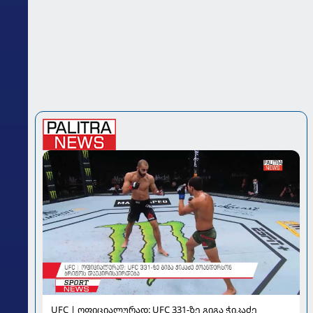
UFC | ოფიციალურად: UFC 331-ზე გიგა ჭიკაძე