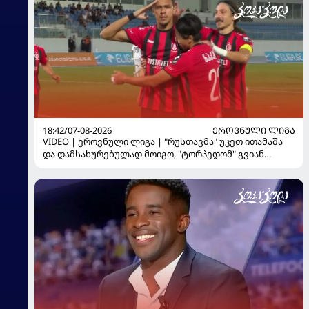
18:42/07-08-2026
ᲔᲠᲝᲕᲜᲣᲚᲘ ᲚᲘᲒᲐ
VIDEO | ეროვნული ლიგა | "რუსთავმა" უკეთ ითამაშა
და დამსახურებულად მოიგო, "ტორპედომ" გვიან
გაიღვიძა...