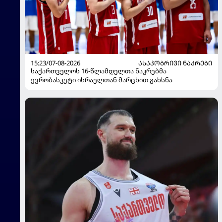
15:23/07-08-2026
ᲐᲡᲐᲙᲝᲑᲠᲘᲕᲘ ᲜᲐᲙᲠᲔᲑᲘ
საქართველოს 16-წლამდელთა ნაკრებმა
ევრობასკეტი ისრაელთან მარცხით გახსნა