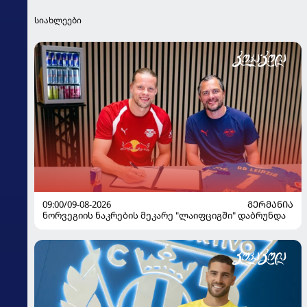
სიახლეები
09:00/09-08-2026
ᲒᲔᲠᲛᲐᲜᲘᲐ
ნორვეგიის ნაკრების მეკარე "ლაიფციგში" დაბრუნდა