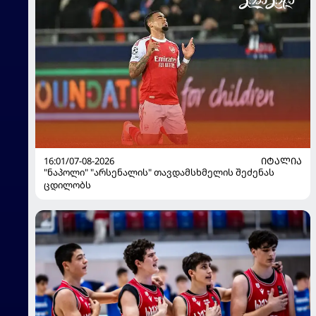
16:01/07-08-2026
ᲘᲢᲐᲚᲘᲐ
"ნაპოლი" "არსენალის" თავდამსხმელის შეძენას
ცდილობს