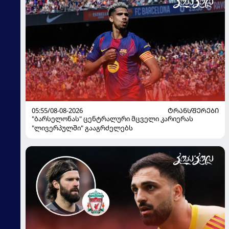
05:55/08-08-2026
ᲢᲠᲐᲜᲡᲤᲔᲠᲔᲑᲘ
"ბარსელონას" ცენტრალური მცველი კარიერას
"ლივერპულში" გააგრძელებს