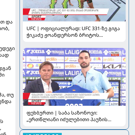
ეთ და
UFC | ოფიციალურად: UFC 331-ზე გიგა
რობ,
ჭიკაძე ჟოანდერსონ ბრიტოს
დაუპირისპირდება
შედეგი
ესად
დგან
მი
ა, თუ
უნდა
ფეხბურთი | საბა საზონოვი:
„ერთწლიანი იძულებითი პაუზის
ვს
შემდეგ ჩემთვის ყველა მატჩი
,
მნიშვნელოვანია“
ვენ