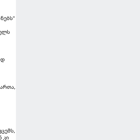
ნებს"
წელს
ად
მართა,
ცემს,
 კი