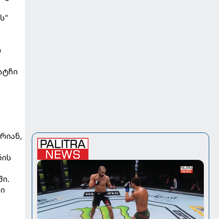
ს"
ი
ატჩი
რიან,
ნის
ში.
ი