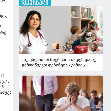
ცა,
მ
დრე
„ნუ ენდობით მწერების ბადეს და ნუ
გამოიწვევთ ღებინებას ქიმიის
გადაყლაპვისას“ - როგორ ვიხსნათ
ბავშვი კრიტიკულ სიტუაციაში,
12.
პედიატრ სალომე ახვლედიანის
ე. 1.
რჩევები
 5.
მამუკა