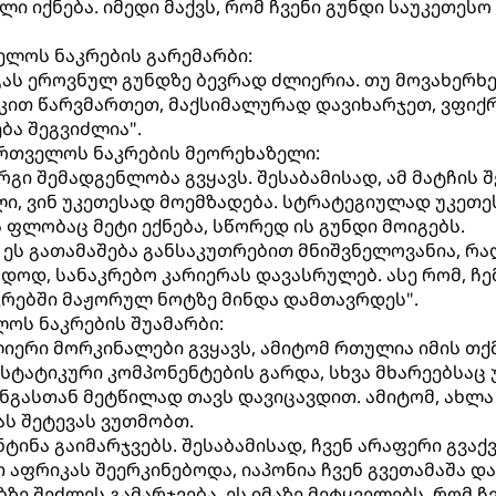
ი იქნება. იმედი მაქვს, რომ ჩვენი გუნდი საუკეთესო
ველოს ნაკრების გარემარბი:
გას ეროვნულ გუნდზე ბევრად ძლიერია. თუ მოვახერხ
იკით წარვმართეთ, მაქსიმალურად დავიხარჯეთ, ვფიქ
ბა შეგვიძლია".
ართველოს ნაკრების მეორეხაზელი:
რგი შემადგენლობა გვყავს. შესაბამისად, ამ მატჩის 
ლი, ვინ უკეთესად მოემზადება. სტრატეგიულად უკეთ
 ფლობაც მეტი ექნება, სწორედ ის გუნდი მოიგებს.
ეს გათამაშება განსაკუთრებით მნიშვნელოვანია, რა
დოდ, სანაკრებო კარიერას დავასრულებ. ასე რომ, ჩე
კრებში მაჟორულ ნოტზე მინდა დამთავრდეს".
ოს ნაკრების შუამარბი:
იერი მორკინალები გვყავს, ამიტომ რთულია იმის თქმ
 სტატიკური კომპონენტების გარდა, სხვა მხარეებსაც 
ნგასთან მეტწილად თავს დავიცავდით. ამიტომ, ახლა
ას შეტევას ვუთმობთ.
ნტინა გაიმარჯვებს. შესაბამისად, ჩვენ არაფერი გვაქ
 აფრიკას შეერკინებოდა, იაპონია ჩვენ გვეთამაშა და
ე შეძლეს გამარჯვება. ეს იმაზე მეტყველებს, რომ ჩ