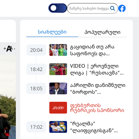
სიახლეები
პოპულარული
გაყიდიან თუ არა
+
-
20:04
საფონოვს და
შევალიეს - ვინ
VIDEO | ეროვნული
იქნება პსჟ-ს
18:42
ლიგა | "რუსთავმა"
ძირითადი მეკარე?
უკეთ ითამაშა და
აპრილში დანიშნული
დამსახურებულად
18:05
"ბორდოს"
მოიგო, "ტორპედომ"
მწვრთნელი
გვიან გაიღვიძა...
ფეხბურთის
გადააყენეს
20:29
რუბრიკის სპონსორი
"რეალმა"
17:02
"ლაიფციგისგან"
შემტევი 140