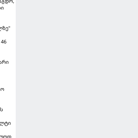
აგდო,
ბი
ლზე"
146
არი
სო
ის
ალტი
ოლოდ