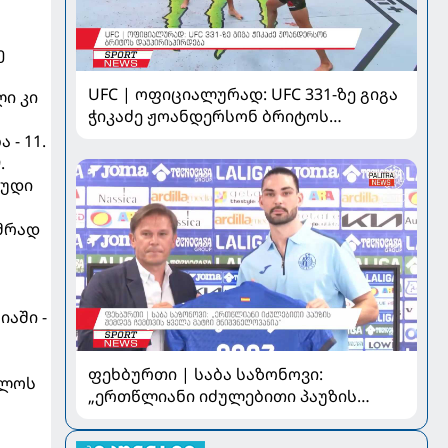
ე
UFC | ოფიციალურად: UFC 331-ზე გიგა
ლი კი
ჭიკაძე ჟოანდერსონ ბრიტოს
დაუპირისპირდება
 - 11.
.
ცუდი
უმრად
იაში -
ფეხბურთი | საბა საზონოვი:
რლოს
„ერთწლიანი იძულებითი პაუზის
შემდეგ ჩემთვის ყველა მატჩი
მნიშვნელოვანია“