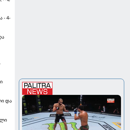
- 4-
და
.
ი
ლი და
ული