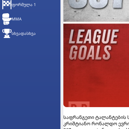
ᲤᲝᲠᲛᲣᲚᲐ 1
MMA
ᲡᲮᲕᲐᲓᲐᲡᲮᲕᲐ
საფრანგეთი ტალანტების სა
კრიშტიანო რონალდო ევრო