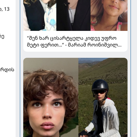
, 13
რე
"შენ ხარ ცისარტყელა კიდევ უფრო
მეტი ფერით...“ - მარიამ როინიშვილის
ქალიშვილი იუბილარია
კორდის