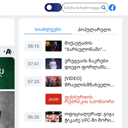
სიახლეები
პოპულარული
მიქაუტაძის
08:16
"ბარსელონაში"
+
-
შესაძლო გადასვლა
ურუგვაის ნაკრები
უფრო რეალური
07:41
დიეგო ფორლანს
ხდება - რაზე ესაუბრა
ჩააბარეს
ქართველი
[VIDEO]
კატალონიელთა
07:20
მრავლისმნახველი
მთავარ მწვრთნელს
სალაჰიც შოკში
ფეხბურთის
ჩააგდეს - რა
08:42
რუბრიკის სპონსორი
ხდებოდა ტრაბზონში
ეგვიპტელი
ოფიციალურად: გიგა
ფეხბურთელის
06:26
ჭიკაძე UFC-ში მორიგ
წარდგენისას
ბრძოლას