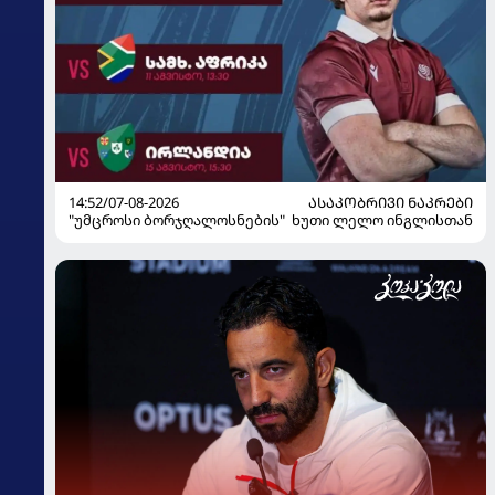
14:52/07-08-2026
ᲐᲡᲐᲙᲝᲑᲠᲘᲕᲘ ᲜᲐᲙᲠᲔᲑᲘ
"უმცროსი ბორჯღალოსნების" ხუთი ლელო ინგლისთან