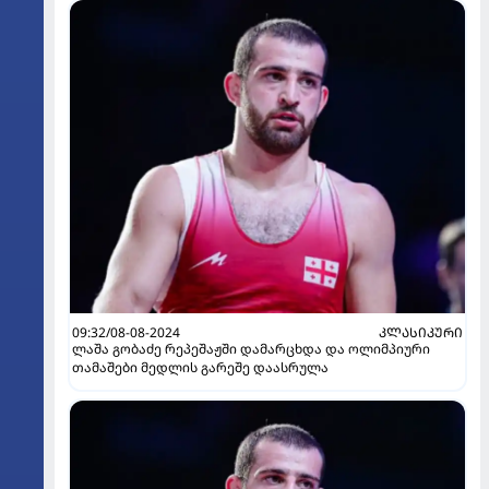
09:32/08-08-2024
ᲙᲚᲐᲡᲘᲙᲣᲠᲘ
ლაშა გობაძე რეპეშაჟში დამარცხდა და ოლიმპიური
თამაშები მედლის გარეშე დაასრულა