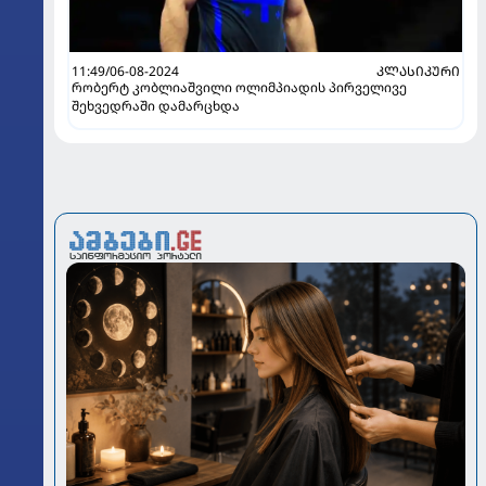
11:49/06-08-2024
ᲙᲚᲐᲡᲘᲙᲣᲠᲘ
რობერტ კობლიაშვილი ოლიმპიადის პირველივე
შეხვედრაში დამარცხდა