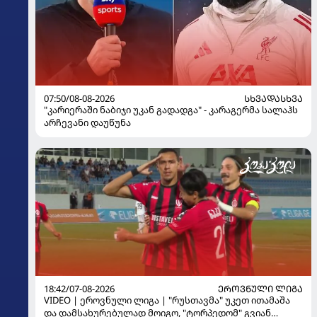
07:50/08-08-2026
ᲡᲮᲕᲐᲓᲐᲡᲮᲕᲐ
"კარიერაში ნაბიჯი უკან გადადგა" - კარაგერმა სალაჰს
არჩევანი დაუწუნა
18:42/07-08-2026
ᲔᲠᲝᲕᲜᲣᲚᲘ ᲚᲘᲒᲐ
VIDEO | ეროვნული ლიგა | "რუსთავმა" უკეთ ითამაშა
და დამსახურებულად მოიგო, "ტორპედომ" გვიან