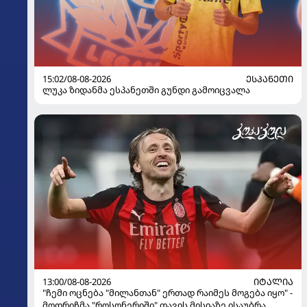
15:02/08-08-2026
ᲔᲡᲞᲐᲜᲔᲗᲘ
ლუკა ზიდანმა ესპანეთში გუნდი გამოიცვალა
13:00/08-08-2026
ᲘᲢᲐᲚᲘᲐ
"ჩემი ოცნება "მილანთან" ერთად რაიმეს მოგება იყო" -
მოდრიჩმა "როსონერიში" თავის მისიაზე ისაუბრა