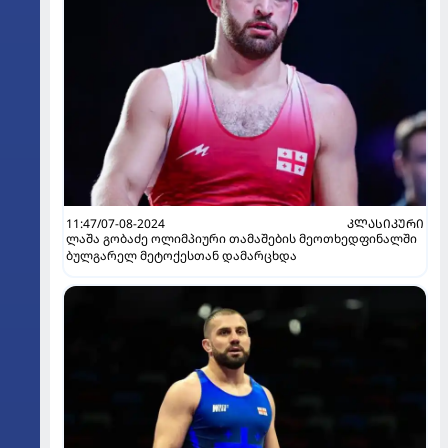
11:47/07-08-2024
ᲙᲚᲐᲡᲘᲙᲣᲠᲘ
ლაშა გობაძე ოლიმპიური თამაშების მეოთხედფინალში
ბულგარელ მეტოქესთან დამარცხდა