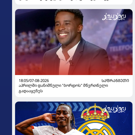
გაიღვიძა...
18:05/07-08-2026
ᲡᲐᲤᲠᲐᲜᲒᲔᲗᲘ
აპრილში დანიშნული "ბორდოს" მწვრთნელი
გადააყენეს