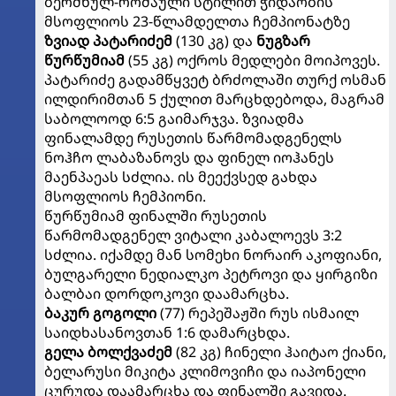
ბერძნულ-რომაული სტილით ჭიდაობის
მსოფლიოს 23-წლამდელთა ჩემპიონატზე
ზვიად პატარიძემ
(130 კგ) და
ნუგზარ
წურწუმიამ
(55 კგ) ოქროს მედლები მოიპოვეს.
პატარიძე გადამწყვეტ ბრძოლაში თურქ ოსმან
ილდირიმთან 5 ქულით მარცხდებოდა, მაგრამ
საბოლოოდ 6:5 გაიმარჯვა. ზვიადმა
ფინალამდე რუსეთის წარმომადგენელს
ნოჰჩო ლაბაზანოვს და ფინელ იოჰანეს
მაენპაეას სძლია. ის მეექვსედ გახდა
მსოფლიოს ჩემპიონი.
წურწუმიამ ფინალში რუსეთის
წარმომადგენელ ვიტალი კაბალოევს 3:2
სძლია. იქამდე მან სომეხი ნორაირ აკოფიანი,
ბულგარელი ნედიალკო პეტროვი და ყირგიზი
ბალბაი დორდოკოვი დაამარცხა.
ბაკურ გოგოლი
(77) რეპეშაჟში რუს ისმაილ
საიდხასანოვთან 1:6 დამარცხდა.
გელა ბოლქვაძემ
(82 კგ) ჩინელი ჰაიტაო ქიანი,
ბელარუსი მიკიტა კლიმოვიჩი და იაპონელი
ცურუდა დაამარცხა და ფინალში გავიდა.