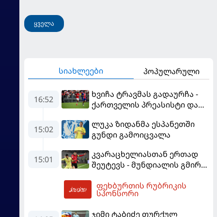
ყველა
სიახლეები
პოპულარული
ხვიჩა ტრავმას გადაურჩა -
16:52
ქართველის პრეასისტი და
პსჟ -ს ფრე "მანჩესტერ
ლუკა ზიდანმა ესპანეთში
იუნაიტედთან"
15:02
გუნდი გამოიცვალა
კვარაცხელიასთან ერთად
15:01
შეუტევს - მუნდიალის გმირი
მალე პსჟ-ს ფეხბურთელი
ფეხბურთის რუბრიკის
გახდება
17:01
სპონსორი
ჯიმი ტაბიძე თურქულ