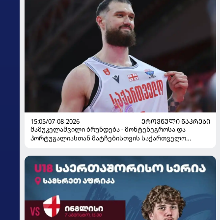
15:05/07-08-2026
ᲔᲠᲝᲕᲜᲣᲚᲘ ᲜᲐᲙᲠᲔᲑᲘ
მამუკელაშვილი ბრუნდება - მონტენეგროსა და
პორტუგალიასთან მატჩებისთვის საქართველო
მზადებას 15 კალათბურთელით იწყებს