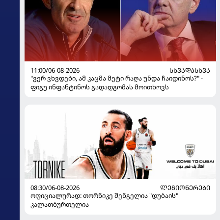
11:00/06-08-2026
ᲡᲮᲕᲐᲓᲐᲡᲮᲕᲐ
"ვერ ვხვდები, ამ კაცმა მეტი რაღა უნდა ჩაიდინოს?" -
ფიგუ ინფანტინოს გადადგომას მოითხოვს
08:30/06-08-2026
ᲚᲔᲒᲘᲝᲜᲔᲠᲔᲑᲘ
ოფიციალურად: თორნიკე შენგელია "დუბაის"
კალათბურთელია