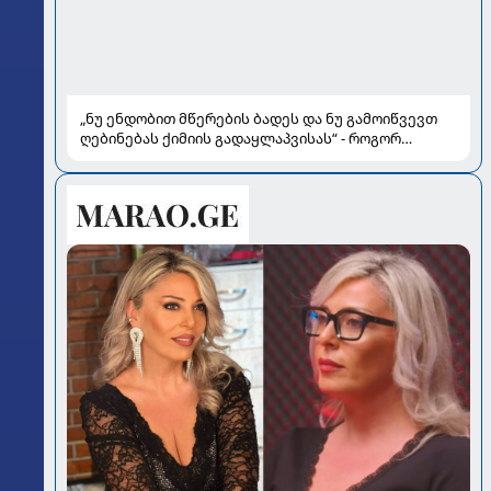
„ნუ ენდობით მწერების ბადეს და ნუ გამოიწვევთ
ღებინებას ქიმიის გადაყლაპვისას“ - როგორ
ვიხსნათ ბავშვი კრიტიკულ სიტუაციაში, პედიატრ
სალომე ახვლედიანის რჩევები