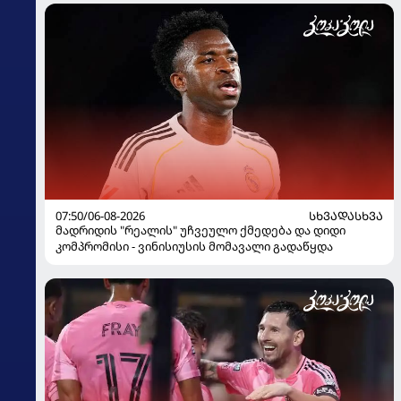
07:50/06-08-2026
ᲡᲮᲕᲐᲓᲐᲡᲮᲕᲐ
მადრიდის "რეალის" უჩვეულო ქმედება და დიდი
კომპრომისი - ვინისიუსის მომავალი გადაწყდა