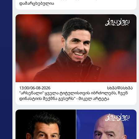
დამარცხებულია
13:00/06-08-2026
ᲡᲮᲕᲐᲓᲐᲡᲮᲕᲐ
"არსენალი" ყველა ტიტულისთვის იბრძოლებს, ჩვენ
დინასტიის შექმნა გვსურს" - მიკელ არტეტა