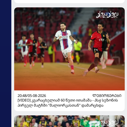
20:48/05-08-2026
ᲚᲔᲒᲘᲝᲜᲔᲠᲔᲑᲘ
[VIDEO] კვარაცხელიამ 60 წუთი ითამაშა - პსჟ სეზონის
პირველ მატჩში "მალიორკასთან" დამარცხდა