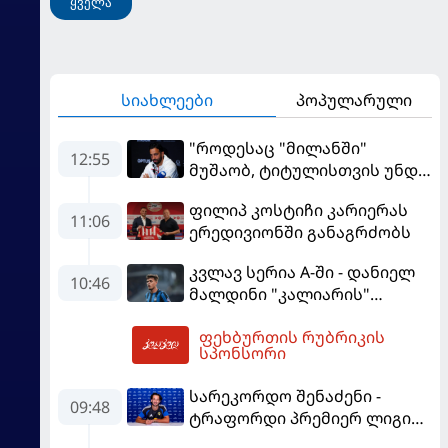
ყველა
სიახლეები
პოპულარული
"როდესაც "მილანში"
12:55
მუშაობ, ტიტულისთვის უნდა
იბრძოლო" - ამორიმმა
ფილიპ კოსტიჩი კარიერას
"როსონერის" ფანები
11:06
ერედივიონში განაგრძობს
დააიმედა
კვლავ სერია A-ში - დანიელ
10:46
მალდინი "კალიარის"
ღირსებას დაიცავს
ფეხბურთის რუბრიკის
13:55
სპონსორი
სარეკორდო შენაძენი -
09:48
ტრაფორდი პრემიერ ლიგის
მორიგ გუნდში გადავიდა