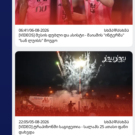
06:41/06-08-2026
ᲡᲮᲕᲐᲓᲐᲡᲮᲕᲐ
[VIDEOS] მესის დუბლი და ასისტი - მაიამის "ინტერმა"
"სან ლუისს" მოუგო
22:05/05-08-2026
ᲡᲮᲕᲐᲓᲐᲡᲮᲕᲐ
[VIDEO] ტრაპიზონში საგიჟეთია - სალაჰს 25 ათასი ფანი
დახვდა