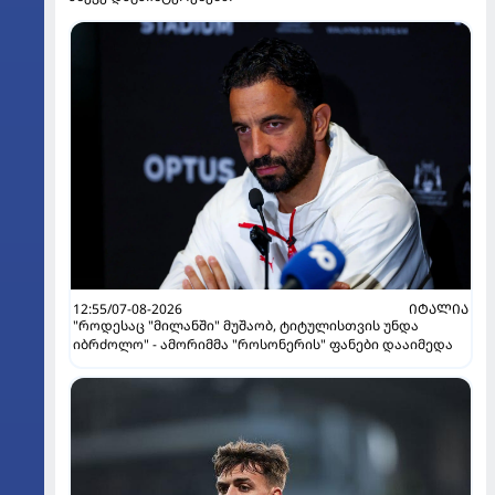
12:55/07-08-2026
ᲘᲢᲐᲚᲘᲐ
"როდესაც "მილანში" მუშაობ, ტიტულისთვის უნდა
იბრძოლო" - ამორიმმა "როსონერის" ფანები დააიმედა