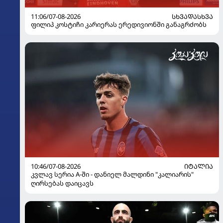
11:06/07-08-2026
ᲡᲮᲕᲐᲓᲐᲡᲮᲕᲐ
ფილიპ კოსტიჩი კარიერას ერედივიონში განაგრძობს
10:46/07-08-2026
ᲘᲢᲐᲚᲘᲐ
კვლავ სერია A-ში - დანიელ მალდინი "კალიარის"
ღირსებას დაიცავს