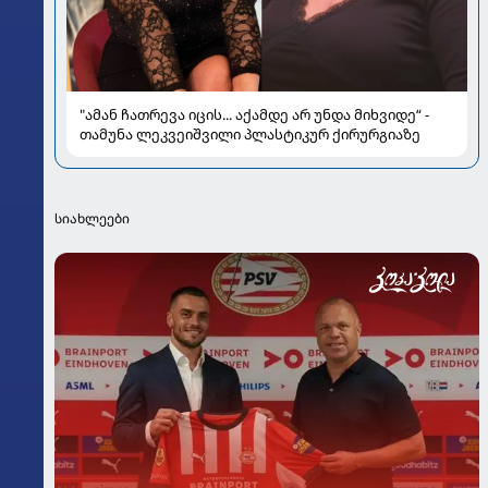
"ამან ჩათრევა იცის... აქამდე არ უნდა მიხვიდე“ -
თამუნა ლეკვეიშვილი პლასტიკურ ქირურგიაზე
სიახლეები