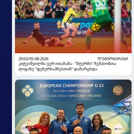
20:02/05-08-2026
ᲚᲔᲒᲘᲝᲜᲔᲠᲔᲑᲘ
კიტეიშვილმა ვერ ითამაშა - "შტურმი" ჩემპიონთა
ლიგაზე "ფენერბაჰჩესთან" დამარცხდა