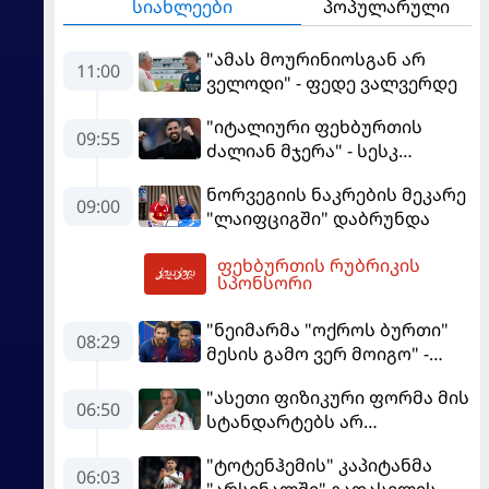
სიახლეები
პოპულარული
"ამას მოურინიოსგან არ
11:00
ველოდი" - ფედე ვალვერდე
"იტალიური ფეხბურთის
09:55
ძალიან მჯერა" - სესკ
ფაბრეგასი
ნორვეგიის ნაკრების მეკარე
09:00
"ლაიფციგში" დაბრუნდა
ფეხბურთის რუბრიკის
12:06
სპონსორი
"ნეიმარმა "ოქროს ბურთი"
08:29
მესის გამო ვერ მოიგო" -
ბრაზილიელის ყოფილი
"ასეთი ფიზიკური ფორმა მის
აგენტი
06:50
სტანდარტებს არ
შეეფერება" - მოურინიომ
"ტოტენჰემის" კაპიტანმა
"რეალის" ახალწვეული
06:03
"არსენალში" გადასვლის