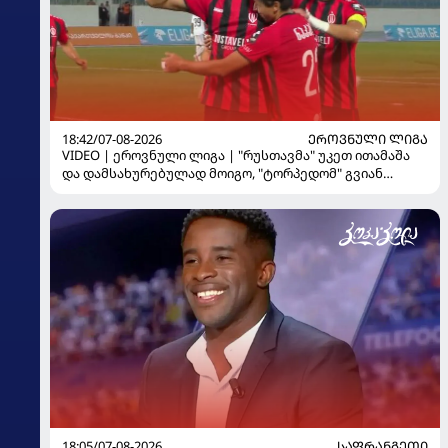
18:42/07-08-2026
ᲔᲠᲝᲕᲜᲣᲚᲘ ᲚᲘᲒᲐ
VIDEO | ეროვნული ლიგა | "რუსთავმა" უკეთ ითამაშა
და დამსახურებულად მოიგო, "ტორპედომ" გვიან
გაიღვიძა...
18:05/07-08-2026
ᲡᲐᲤᲠᲐᲜᲒᲔᲗᲘ