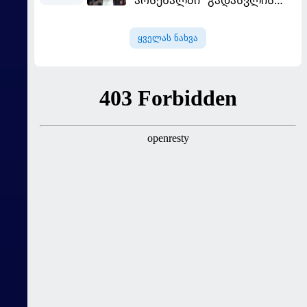
გააკრიტიკა
სურვილი გამოთქვა
ყველას ნახვა