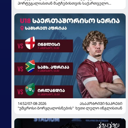
პორტუგალიასთან მატჩებისთვის საქართველო
მზადებას 15 კალათბურთელით იწყებს
14:52/07-08-2026
ᲐᲡᲐᲙᲝᲑᲠᲘᲕᲘ ᲜᲐᲙᲠᲔᲑᲘ
"უმცროსი ბორჯღალოსნების" ხუთი ლელო ინგლისთან