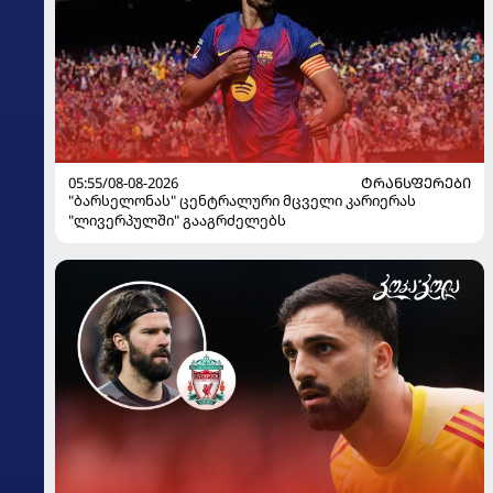
05:55/08-08-2026
ᲢᲠᲐᲜᲡᲤᲔᲠᲔᲑᲘ
"ბარსელონას" ცენტრალური მცველი კარიერას
"ლივერპულში" გააგრძელებს