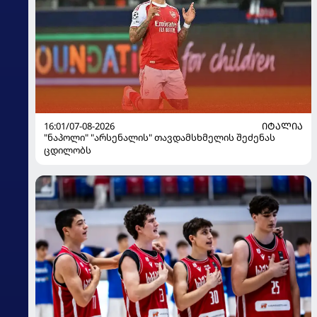
16:01/07-08-2026
ᲘᲢᲐᲚᲘᲐ
"ნაპოლი" "არსენალის" თავდამსხმელის შეძენას
ცდილობს