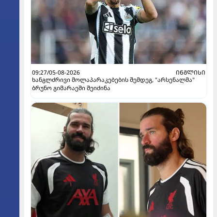
09:27/05-08-2026
ᲘᲜᲒᲚᲘᲡᲘ
ხანგლძრივი მოლაპარაკებების შემდეგ, "არსენალმა"
ბრუნო გიმარაეში შეიძინა