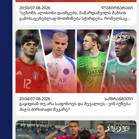
20:50/07-08-2026
ᲚᲔᲒᲘᲝᲜᲔᲠᲔᲑᲘ
"სეზონს ალისონი დაიწყებს, მამარდაშვილს შანსის
გამოსაყენებლად მოთმინება სჭირდება, რომელსაც
100%-ით მიიღებს" - განაცხადა "ლივერპულის"
ყოფილმა მეკარემ
20:04/07-08-2026
ᲡᲐᲤᲠᲐᲜᲒᲔᲗᲘ
გაყიდიან თუ არა საფონოვს და შევალიეს - ვინ იქნება
პსჟ-ს ძირითადი მეკარე?