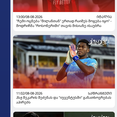
13:00/08-08-2026
ᲘᲢᲐᲚᲘᲐ
"ჩემი ოცნება "მილანთან" ერთად რაიმეს მოგება იყო" -
მოდრიჩმა "როსონერიში" თავის მისიაზე ისაუბრა
11:02/08-08-2026
ᲡᲐᲤᲠᲐᲜᲒᲔᲗᲘ
პსჟ მეკარის შეძენას და "იუვენტუსში" განათხოვრებას
აპირებს