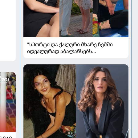
"სპორტი და ქალური მხარე ჩემში
იდეალურად აბალანსებს
ერთმანეთს" - ლიანა ჯოჯუა
მეუღლეზე, მომავლის გეგმებსა და
სიყვარულზე