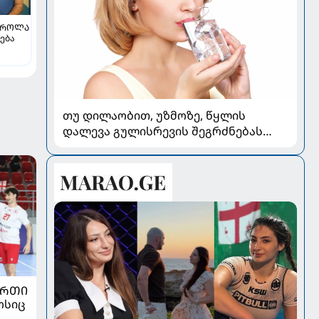
ᲡᲠᲝᲚᲐ
ება
თუ დილაობით, უზმოზე, წყლის
დალევა გულისრევის შეგრძნებას
იწვევს - რა უნდა ვიცოდეთ
ᲣᲠᲗᲘ
ოსიც