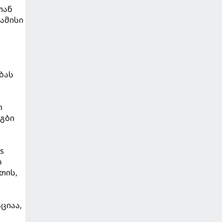
თან
ამისი
ბას
ო
აგბი
s
ს
თის,
ციაა,