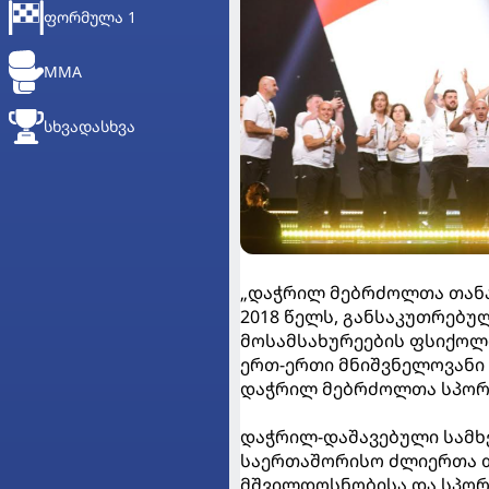
ᲤᲝᲠᲛᲣᲚᲐ 1
MMA
ᲡᲮᲕᲐᲓᲐᲡᲮᲕᲐ
„დაჭრილ მებრძოლთა თანა
2018 წელს, განსაკუთრებუ
მოსამსახურეების ფსიქოლო
ერთ-ერთი მნიშვნელოვანი
დაჭრილ მებრძოლთა სპორტ
დაჭრილ-დაშავებული სამხ
საერთაშორისო ძლიერთა თ
მშვილდოსნობისა და სპორტ