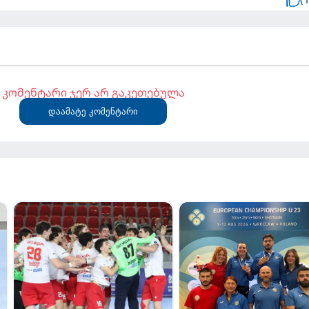
კომენტარი ჯერ არ გაკეთებულა
დაამატე კომენტარი