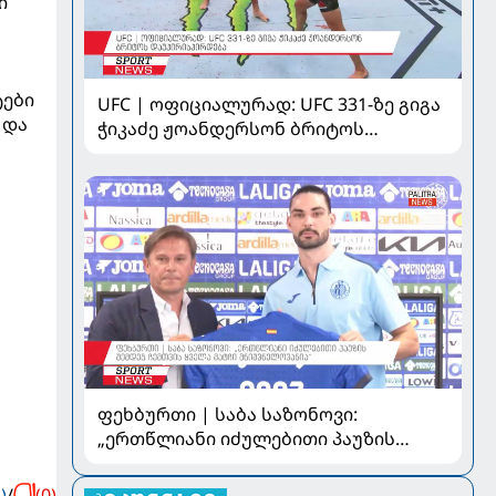
ი
ტები
UFC | ოფიციალურად: UFC 331-ზე გიგა
 და
ჭიკაძე ჟოანდერსონ ბრიტოს
დაუპირისპირდება
ფეხბურთი | საბა საზონოვი:
„ერთწლიანი იძულებითი პაუზის
შემდეგ ჩემთვის ყველა მატჩი
მნიშვნელოვანია“
)
/
(0)