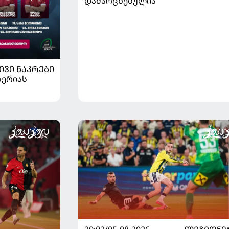
დამარცხებულია
ᲘᲕᲘ ᲜᲐᲙᲠᲔᲑᲘ
სერიას