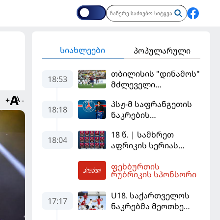
სიახლეები
პოპულარული
თბილისის "დინამოს"
18:53
მძლეველი
"ჟალგირისი" სახლში
+
-
პსჟ-მ საფრანგეთის
"ჰაიდუკთან"
18:18
ნაკრების
განადგურდა
ფეხბურთელი
18 წ. | სამხრეთ
დაიმატა
18:04
აფრიკის სერიას
ინგლისით ვიწყებთ
ფეხბურთის
19:33
რუბრიკის სპონსორი
U18. საქართველოს
17:17
ნაკრებმა მეოთხე
მატჩიც მოიგო და