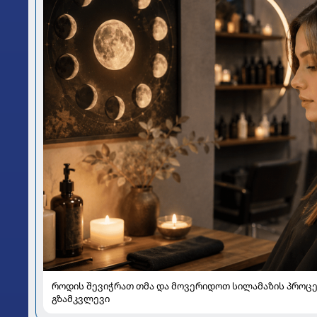
როდის შევიჭრათ თმა და მოვერიდოთ სილამაზის პროცე
გზამკვლევი