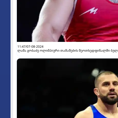
11:47/07-08-2024
ლაშა გობაძე ოლიმპიური თამაშების მეოთხედფინალში ბუ