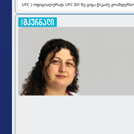
UFC | ოფიციალურად: UFC 331-ზე გიგა ჭიკაძე ჟოანდერ