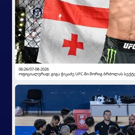
06:26/07-08-2026
ოფიციალურად: გიგა ჭიკაძე UFC-ში მორიგ ბრძოლას სექტ