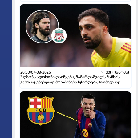
20:50/07-08-2026
ᲚᲔᲒᲘᲝᲜᲔᲠᲔᲑᲘ
"სეზონს ალისონი დაიწყებს, მამარდაშვილს შანსის
გამოსაყენებლად მოთმინება სჭირდება, რომელსაც
100%-ით მიიღებს" - განაცხადა "ლივერპულის" ყოფილმა
მეკარემ