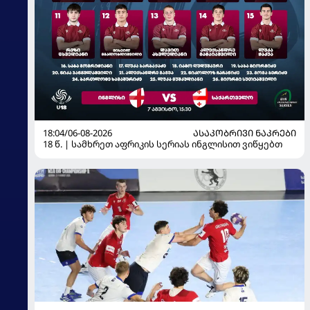
18:04/06-08-2026
ᲐᲡᲐᲙᲝᲑᲠᲘᲕᲘ ᲜᲐᲙᲠᲔᲑᲘ
18 წ. | სამხრეთ აფრიკის სერიას ინგლისით ვიწყებთ