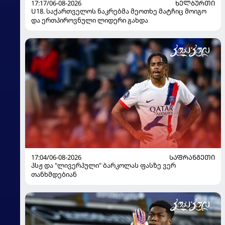
17:17/06-08-2026
ᲮᲔᲚᲑᲣᲠᲗᲘ
U18. საქართველოს ნაკრებმა მეოთხე მატჩიც მოიგო
და ერთპიროვნული ლიდერი გახდა
17:04/06-08-2026
ᲡᲐᲤᲠᲐᲜᲒᲔᲗᲘ
პსჟ და "ლივერპული" ბარკოლას ფასზე ვერ
თანხმდებიან