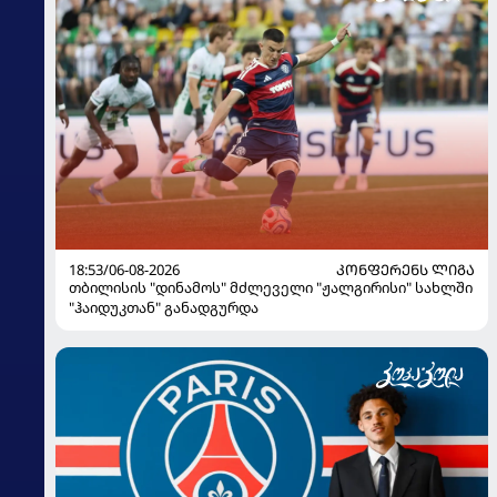
18:53/06-08-2026
ᲙᲝᲜᲤᲔᲠᲔᲜᲡ ᲚᲘᲒᲐ
თბილისის "დინამოს" მძლეველი "ჟალგირისი" სახლში
"ჰაიდუკთან" განადგურდა