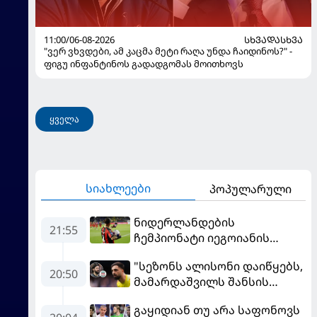
11:00/06-08-2026
ᲡᲮᲕᲐᲓᲐᲡᲮᲕᲐ
"ვერ ვხვდები, ამ კაცმა მეტი რაღა უნდა ჩაიდინოს?" -
ფიგუ ინფანტინოს გადადგომას მოითხოვს
ყველა
სიახლეები
პოპულარული
ნიდერლანდების
21:55
ჩემპიონატი იეგოიანის
გოლით გაიხსნა - ის მატჩის
"სეზონს ალისონი დაიწყებს,
MVP გახდა
20:50
მამარდაშვილს შანსის
გამოსაყენებლად
გაყიდიან თუ არა საფონოვს
მოთმინება სჭირდება,