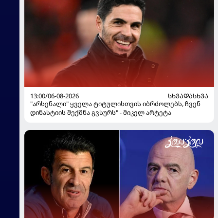
13:00/06-08-2026
ᲡᲮᲕᲐᲓᲐᲡᲮᲕᲐ
"არსენალი" ყველა ტიტულისთვის იბრძოლებს, ჩვენ
დინასტიის შექმნა გვსურს" - მიკელ არტეტა