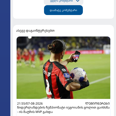
ყველა კომენტარი
დაამატე კომენტარი
ასევე დაგაინტერესებთ
21:55/07-08-2026
ᲚᲔᲒᲘᲝᲜᲔᲠᲔᲑᲘ
ნიდერლანდების ჩემპიონატი იეგოიანის გოლით გაიხსნა
- ის მატჩის MVP გახდა