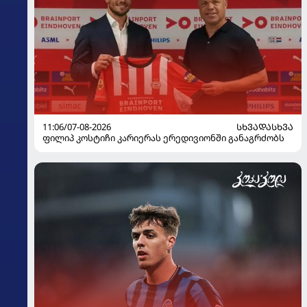
11:06/07-08-2026
ᲡᲮᲕᲐᲓᲐᲡᲮᲕᲐ
ფილიპ კოსტიჩი კარიერას ერედივიონში განაგრძობს