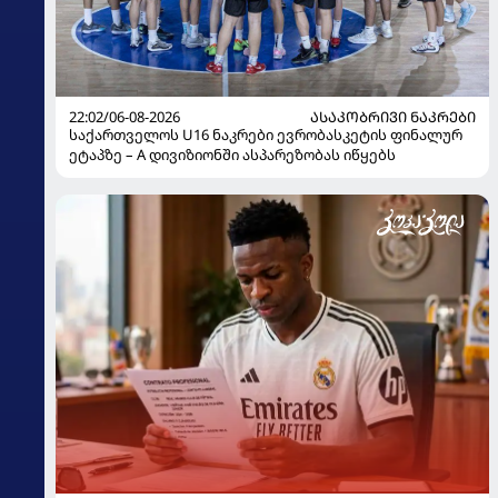
22:02/06-08-2026
ᲐᲡᲐᲙᲝᲑᲠᲘᲕᲘ ᲜᲐᲙᲠᲔᲑᲘ
საქართველოს U16 ნაკრები ევრობასკეტის ფინალურ
ეტაპზე – A დივიზიონში ასპარეზობას იწყებს