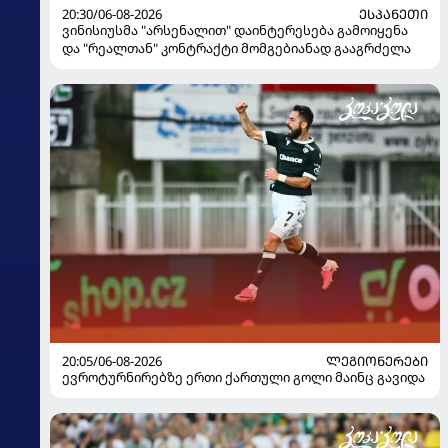
20:30/06-08-2026
ᲔᲡᲞᲐᲜᲔᲗᲘ
ვინისიუსმა "არსენალით" დაინტერესება გამოიყენა
და "რეალთან" კონტრაქტი მომგებიანად გააგრძელა
20:05/06-08-2026
ᲚᲔᲒᲘᲝᲜᲔᲠᲔᲑᲘ
ევროტურნირებზე ერთი ქართული გოლი მაინც გავიდა