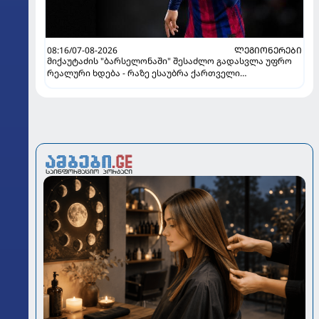
08:16/07-08-2026
ᲚᲔᲒᲘᲝᲜᲔᲠᲔᲑᲘ
მიქაუტაძის "ბარსელონაში" შესაძლო გადასვლა უფრო
რეალური ხდება - რაზე ესაუბრა ქართველი
კატალონიელთა მთავარ მწვრთნელს