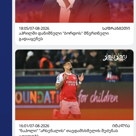
18:05/07-08-2026
ᲡᲐᲤᲠᲐᲜᲒᲔᲗᲘ
აპრილში დანიშნული "ბორდოს" მწვრთნელი
გადააყენეს
16:01/07-08-2026
ᲘᲢᲐᲚᲘᲐ
"ნაპოლი" "არსენალის" თავდამსხმელის შეძენას