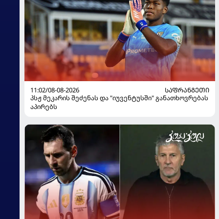
11:02/08-08-2026
ᲡᲐᲤᲠᲐᲜᲒᲔᲗᲘ
პსჟ მეკარის შეძენას და "იუვენტუსში" განათხოვრებას
აპირებს