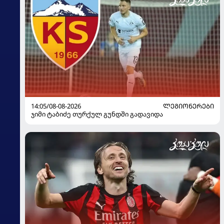
14:05/08-08-2026
ᲚᲔᲒᲘᲝᲜᲔᲠᲔᲑᲘ
ჯიმი ტაბიძე თურქულ გუნდში გადავიდა