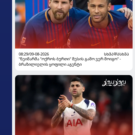
08:29/09-08-2026
ᲡᲮᲕᲐᲓᲐᲡᲮᲕᲐ
"ნეიმარმა "ოქროს ბურთი" მესის გამო ვერ მოიგო" -
ბრაზილიელის ყოფილი აგენტი