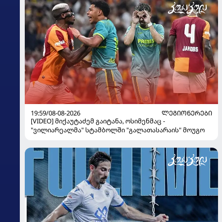
19:59/08-08-2026
ᲚᲔᲒᲘᲝᲜᲔᲠᲔᲑᲘ
[VIDEO] მიქაუტაძემ გაიტანა, ოსიმენმაც -
"ვილიარეალმა" სტამბოლში "გალათასარაის" მოუგო