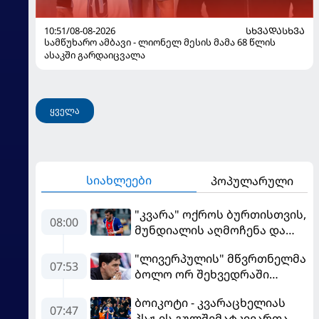
10:51/08-08-2026
ᲡᲮᲕᲐᲓᲐᲡᲮᲕᲐ
სამწუხარო ამბავი - ლიონელ მესის მამა 68 წლის
ასაკში გარდაიცვალა
ყველა
სიახლეები
პოპულარული
"კვარა" ოქროს ბურთისთვის,
08:00
მუნდიალის აღმოჩენა და
სკანდალში მოხვედრილი
"ლივერპულის" მწვრთნელმა
მსაჯი - ევროპის სუპერთასის
07:53
ბოლო ორ შეხვედრაში
PREVIEW
მარცხის მიზეზი დაასახელა
ბოიკოტი - კვარაცხელიას
07:47
პსჟ-ის გულშემატკივართა