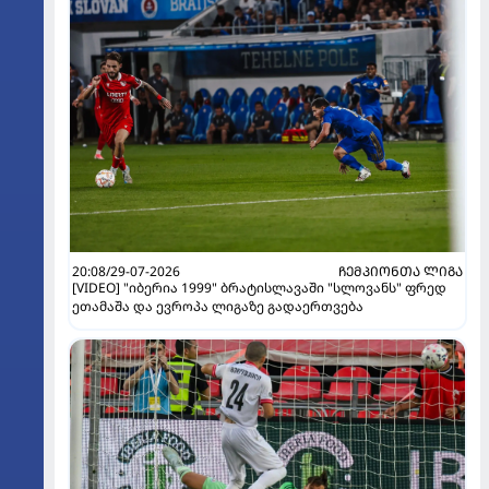
20:08/29-07-2026
ᲩᲔᲛᲞᲘᲝᲜᲗᲐ ᲚᲘᲒᲐ
[VIDEO] "იბერია 1999" ბრატისლავაში "სლოვანს" ფრედ
ეთამაშა და ევროპა ლიგაზე გადაერთვება