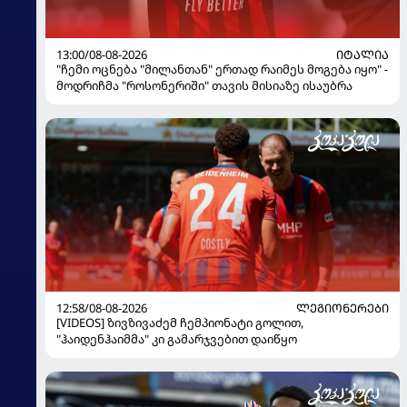
13:00/08-08-2026
ᲘᲢᲐᲚᲘᲐ
"ჩემი ოცნება "მილანთან" ერთად რაიმეს მოგება იყო" -
მოდრიჩმა "როსონერიში" თავის მისიაზე ისაუბრა
12:58/08-08-2026
ᲚᲔᲒᲘᲝᲜᲔᲠᲔᲑᲘ
[VIDEOS] ზივზივაძემ ჩემპიონატი გოლით,
"ჰაიდენჰაიმმა" კი გამარჯვებით დაიწყო