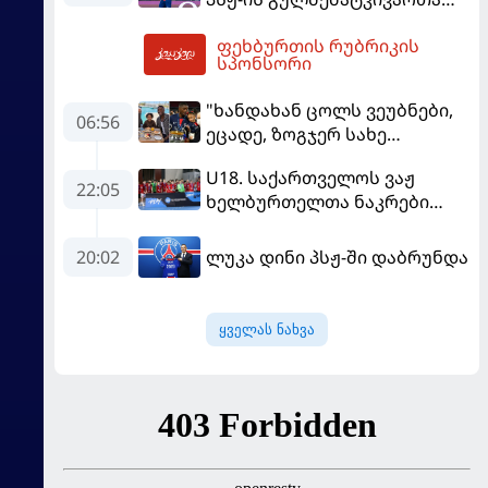
ჯგუფმა განცხადება
ფეხბურთის რუბრიკის
გაავრცელა
08:42
სპონსორი
"ხანდახან ცოლს ვეუბნები,
06:56
ეცადე, ზოგჯერ სახე
საჯაროდ გამოაჩინო, ის კი
U18. საქართველოს ვაჟ
ამას მპასუხობს..." -
22:05
ხელბურთელთა ნაკრები
დემბელემ მეუღლის შესახებ
Championship I-ში
ისაუბრა
დაწინაურდა
20:02
ლუკა დინი პსჟ-ში დაბრუნდა
ყველას ნახვა