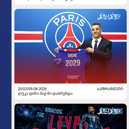
20:02/09-08-2026
ᲡᲐᲤᲠᲐᲜᲒᲔᲗᲘ
ლუკა დინი პსჟ-ში დაბრუნდა