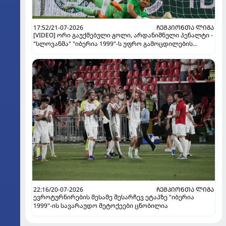
17:52/21-07-2026
ᲩᲔᲛᲞᲘᲝᲜᲗᲐ ᲚᲘᲒᲐ
[VIDEO] ორი გაუქმებული გოლი, არდანიშნული პენალტი -
"სლოვანმა" "იბერია 1999"-ს უფრო გამოცდილების
ხარჯზე მოუგო
22:16/20-07-2026
ᲩᲔᲛᲞᲘᲝᲜᲗᲐ ᲚᲘᲒᲐ
ევროტურნირების მესამე შესარჩევ ეტაპზე "იბერია
1999"-ის სავარაუდო მეტოქეები ცნობილია