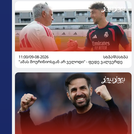
11:00/09-08-2026
ᲡᲮᲕᲐᲓᲐᲡᲮᲕᲐ
"ამას მოურინიოსგან არ ველოდი" - ფედე ვალვერდე