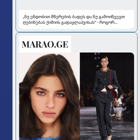
„ნუ ენდობით მწერების ბადეს და ნუ გამოიწვევთ
ღებინებას ქიმიის გადაყლაპვისას“ - როგორ
ვიხსნათ ბავშვი კრიტიკულ სიტუაციაში, პედიატრ
სალომე ახვლედიანის რჩევები