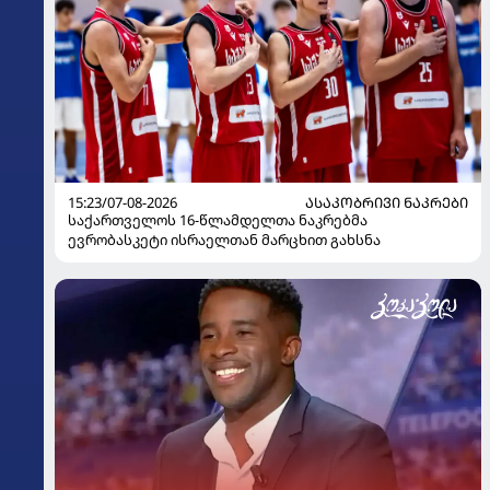
15:23/07-08-2026
ᲐᲡᲐᲙᲝᲑᲠᲘᲕᲘ ᲜᲐᲙᲠᲔᲑᲘ
საქართველოს 16-წლამდელთა ნაკრებმა
ევრობასკეტი ისრაელთან მარცხით გახსნა