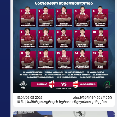
18:04/06-08-2026
ᲐᲡᲐᲙᲝᲑᲠᲘᲕᲘ ᲜᲐᲙᲠᲔᲑᲘ
18 წ. | სამხრეთ აფრიკის სერიას ინგლისით ვიწყებთ