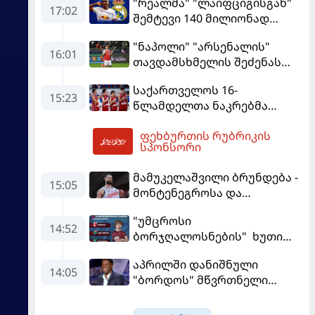
"რეალმა" "ლაიფციგისგან"
17:02
შემტევი 140 მილიონად
შეიძინა
"ნაპოლი" "არსენალის"
16:01
თავდამსხმელის შეძენას
ცდილობს
საქართველოს 16-
15:23
წლამდელთა ნაკრებმა
ევრობასკეტი ისრაელთან
ფეხბურთის რუბრიკის
მარცხით გახსნა
17:22
სპონსორი
მამუკელაშვილი ბრუნდება -
15:05
მონტენეგროსა და
პორტუგალიასთან
"უმცროსი
მატჩებისთვის საქართველო
14:52
ბორჯღალოსნების" ხუთი
მზადებას 15
ლელო ინგლისთან
კალათბურთელით იწყებს
აპრილში დანიშნული
14:05
"ბორდოს" მწვრთნელი
გადააყენეს