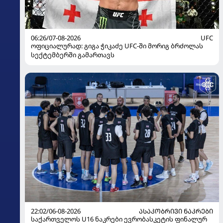
06:26/07-08-2026
UFC
ოფიციალურად: გიგა ჭიკაძე UFC-ში მორიგ ბრძოლას
სექტემბერში გამართავს
22:02/06-08-2026
ᲐᲡᲐᲙᲝᲑᲠᲘᲕᲘ ᲜᲐᲙᲠᲔᲑᲘ
საქართველოს U16 ნაკრები ევრობასკეტის ფინალურ