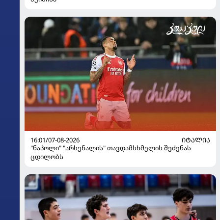
16:01/07-08-2026
ᲘᲢᲐᲚᲘᲐ
"ნაპოლი" "არსენალის" თავდამსხმელის შეძენას
ცდილობს