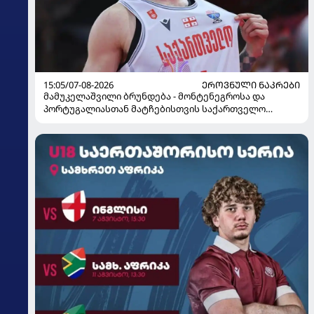
15:05/07-08-2026
ᲔᲠᲝᲕᲜᲣᲚᲘ ᲜᲐᲙᲠᲔᲑᲘ
მამუკელაშვილი ბრუნდება - მონტენეგროსა და
პორტუგალიასთან მატჩებისთვის საქართველო
მზადებას 15 კალათბურთელით იწყებს