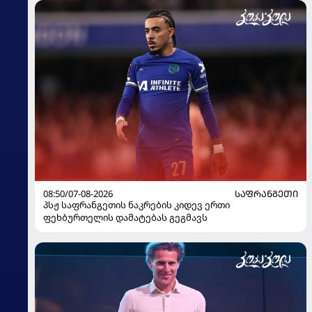
08:50/07-08-2026
ᲡᲐᲤᲠᲐᲜᲒᲔᲗᲘ
პსჟ საფრანგეთის ნაკრების კიდევ ერთი
ფეხბურთელის დამატებას გეგმავს