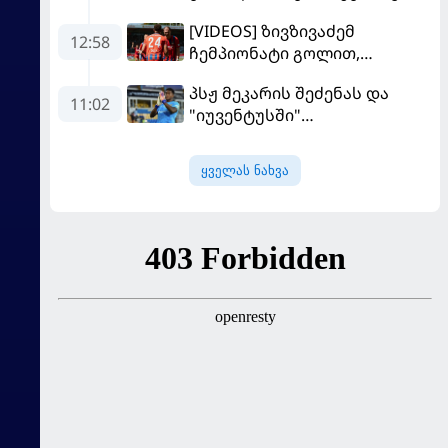
მოდრიჩმა "როსონერიში"
[VIDEOS] ზივზივაძემ
თავის მისიაზე ისაუბრა
12:58
ჩემპიონატი გოლით,
"ჰაიდენჰაიმმა" კი
პსჟ მეკარის შეძენას და
გამარჯვებით დაიწყო
11:02
"იუვენტუსში"
განათხოვრებას აპირებს
ყველას ნახვა