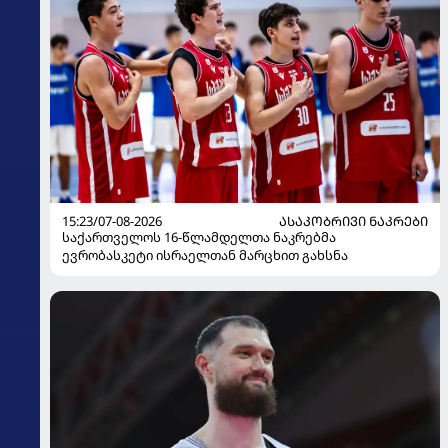
15:23/07-08-2026
ᲐᲡᲐᲙᲝᲑᲠᲘᲕᲘ ᲜᲐᲙᲠᲔᲑᲘ
საქართველოს 16-წლამდელთა ნაკრებმა
ევრობასკეტი ისრაელთან მარცხით გახსნა