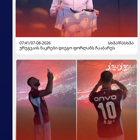
07:41/07-08-2026
ᲡᲮᲕᲐᲓᲐᲡᲮᲕᲐ
ურუგვაის ნაკრები დიეგო ფორლანს ჩააბარეს