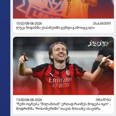
15:02/08-08-2026
ᲔᲡᲞᲐᲜᲔᲗᲘ
ლუკა ზიდანმა ესპანეთში გუნდი გამოიცვალა
13:00/08-08-2026
ᲘᲢᲐᲚᲘᲐ
"ჩემი ოცნება "მილანთან" ერთად რაიმეს მოგება იყო" -
მოდრიჩმა "როსონერიში" თავის მისიაზე ისაუბრა