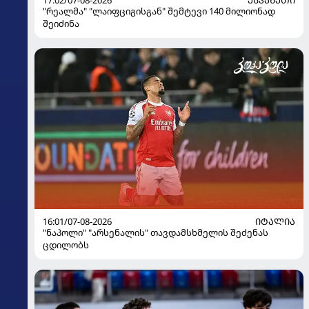
"რეალმა" "ლაიფციგისგან" შემტევი 140 მილიონად
შეიძინა
16:01/07-08-2026
ᲘᲢᲐᲚᲘᲐ
"ნაპოლი" "არსენალის" თავდამსხმელის შეძენას
ცდილობს