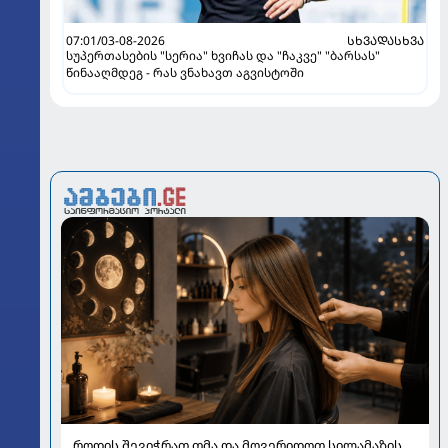
07:01/03-08-2026
ᲡᲮᲕᲐᲓᲐᲡᲮᲕᲐ
სუპერთასების "სერია" ხვიჩას და "ჩაკვე" "ბარსას"
წინააღმდეგ - რას ვნახავთ აგვისტოში
როდის შევიჭრათ თმა და მოვერიდოთ სილამაზის