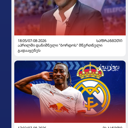
18:05/07-08-2026
ᲡᲐᲤᲠᲐᲜᲒᲔᲗᲘ
აპრილში დანიშნული "ბორდოს" მწვრთნელი
გადააყენეს
17:02/07-08-2026
ᲔᲡᲞᲐᲜᲔᲗᲘ