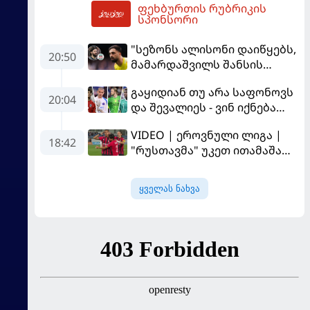
ფეხბურთის რუბრიკის
MVP გახდა
06:56
სპონსორი
"სეზონს ალისონი დაიწყებს,
20:50
მამარდაშვილს შანსის
გამოსაყენებლად
გაყიდიან თუ არა საფონოვს
მოთმინება სჭირდება,
20:04
და შევალიეს - ვინ იქნება
რომელსაც 100%-ით
პსჟ-ს ძირითადი მეკარე?
მიიღებს" - განაცხადა
VIDEO | ეროვნული ლიგა |
"ლივერპულის" ყოფილმა
18:42
"რუსთავმა" უკეთ ითამაშა
მეკარემ
და დამსახურებულად
მოიგო, "ტორპედომ" გვიან
ყველას ნახვა
გაიღვიძა...