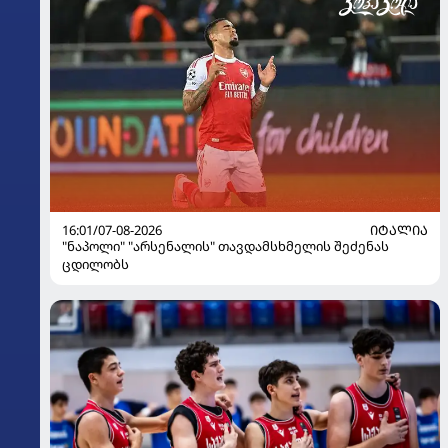
16:01/07-08-2026
ᲘᲢᲐᲚᲘᲐ
"ნაპოლი" "არსენალის" თავდამსხმელის შეძენას
ცდილობს