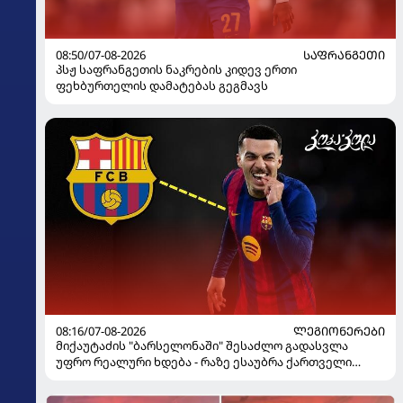
08:50/07-08-2026
ᲡᲐᲤᲠᲐᲜᲒᲔᲗᲘ
პსჟ საფრანგეთის ნაკრების კიდევ ერთი
ფეხბურთელის დამატებას გეგმავს
08:16/07-08-2026
ᲚᲔᲒᲘᲝᲜᲔᲠᲔᲑᲘ
მიქაუტაძის "ბარსელონაში" შესაძლო გადასვლა
უფრო რეალური ხდება - რაზე ესაუბრა ქართველი
კატალონიელთა მთავარ მწვრთნელს