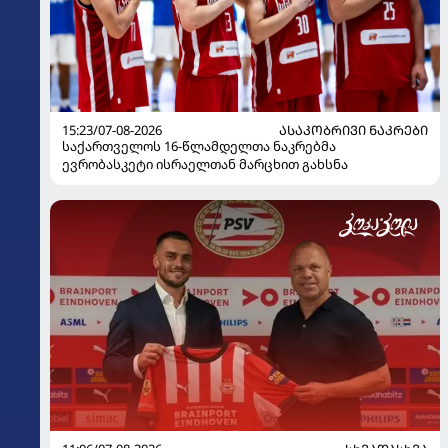
15:23/07-08-2026
ᲐᲡᲐᲙᲝᲑᲠᲘᲕᲘ ᲜᲐᲙᲠᲔᲑᲘ
საქართველოს 16-წლამდელთა ნაკრებმა
ევრობასკეტი ისრაელთან მარცხით გახსნა