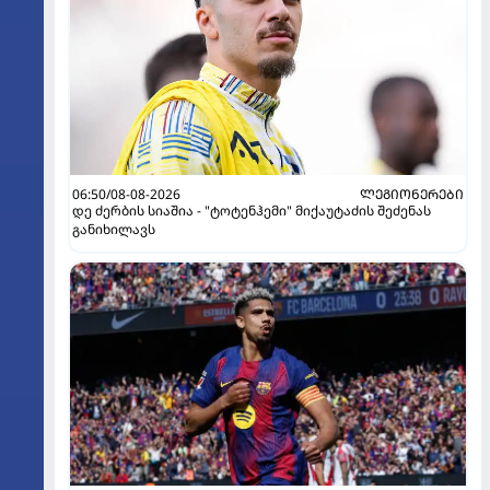
06:50/08-08-2026
ᲚᲔᲒᲘᲝᲜᲔᲠᲔᲑᲘ
დე ძერბის სიაშია - "ტოტენჰემი" მიქაუტაძის შეძენას
განიხილავს