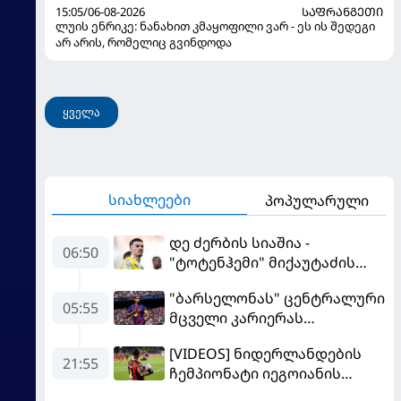
15:05/06-08-2026
ᲡᲐᲤᲠᲐᲜᲒᲔᲗᲘ
ლუის ენრიკე: ნანახით კმაყოფილი ვარ - ეს ის შედეგი
არ არის, რომელიც გვინდოდა
ყველა
სიახლეები
პოპულარული
დე ძერბის სიაშია -
06:50
"ტოტენჰემი" მიქაუტაძის
შეძენას განიხილავს
"ბარსელონას" ცენტრალური
05:55
მცველი კარიერას
"ლივერპულში"
[VIDEOS] ნიდერლანდების
გააგრძელებს
21:55
ჩემპიონატი იეგოიანის
გოლით გაიხსნა - ის მატჩის