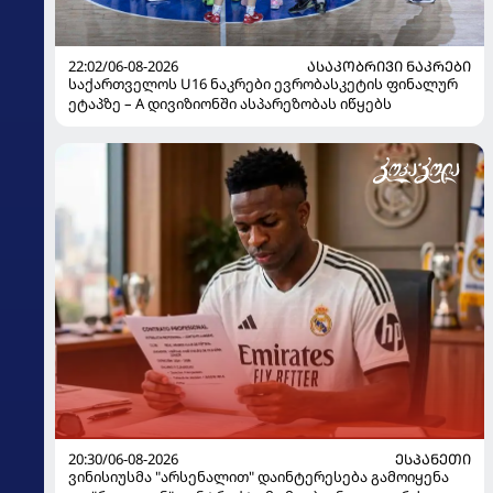
22:02/06-08-2026
ᲐᲡᲐᲙᲝᲑᲠᲘᲕᲘ ᲜᲐᲙᲠᲔᲑᲘ
საქართველოს U16 ნაკრები ევრობასკეტის ფინალურ
ეტაპზე – A დივიზიონში ასპარეზობას იწყებს
20:30/06-08-2026
ᲔᲡᲞᲐᲜᲔᲗᲘ
ვინისიუსმა "არსენალით" დაინტერესება გამოიყენა