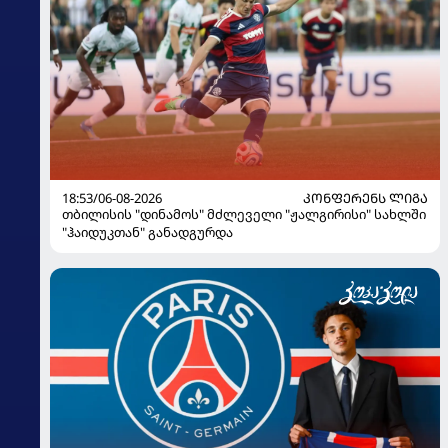
18:53/06-08-2026
ᲙᲝᲜᲤᲔᲠᲔᲜᲡ ᲚᲘᲒᲐ
თბილისის "დინამოს" მძლეველი "ჟალგირისი" სახლში
"ჰაიდუკთან" განადგურდა