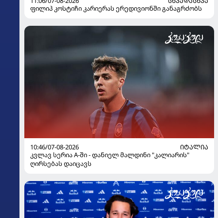
11:06/07-08-2026
ᲡᲮᲕᲐᲓᲐᲡᲮᲕᲐ
ფილიპ კოსტიჩი კარიერას ერედივიონში განაგრძობს
10:46/07-08-2026
ᲘᲢᲐᲚᲘᲐ
კვლავ სერია A-ში - დანიელ მალდინი "კალიარის"
ღირსებას დაიცავს