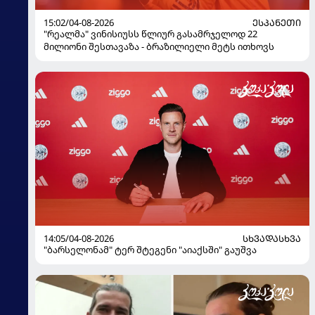
15:02/04-08-2026
ᲔᲡᲞᲐᲜᲔᲗᲘ
"რეალმა" ვინისიუსს წლიურ გასამრჯელოდ 22
მილიონი შესთავაზა - ბრაზილიელი მეტს ითხოვს
14:05/04-08-2026
ᲡᲮᲕᲐᲓᲐᲡᲮᲕᲐ
"ბარსელონამ" ტერ შტეგენი "აიაქსში" გაუშვა