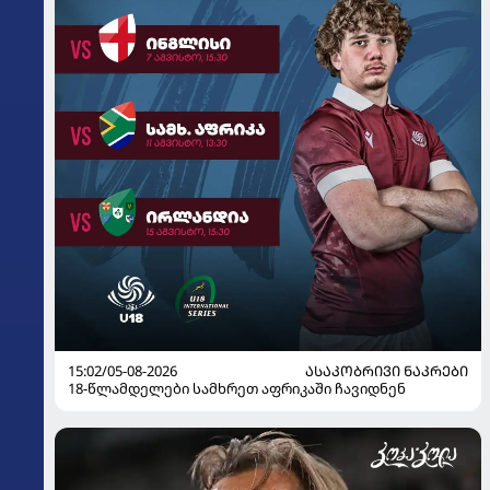
15:02/05-08-2026
ᲐᲡᲐᲙᲝᲑᲠᲘᲕᲘ ᲜᲐᲙᲠᲔᲑᲘ
18-წლამდელები სამხრეთ აფრიკაში ჩავიდნენ