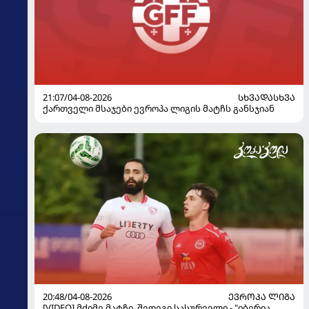
21:07/04-08-2026
ᲡᲮᲕᲐᲓᲐᲡᲮᲕᲐ
ქართველი მსაჯები ევროპა ლიგის მატჩს განსჯიან
20:48/04-08-2026
ᲔᲕᲠᲝᲞᲐ ᲚᲘᲒᲐ
[VIDEO] მძიმე მატჩი, შედეგი სასურველი - "იბერია