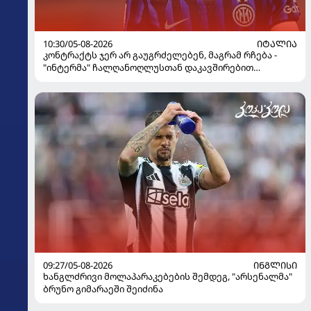
10:30/05-08-2026
ᲘᲢᲐᲚᲘᲐ
კონტრაქტს ჯერ არ გაუგრძელებენ, მაგრამ რჩება -
"ინტერმა" ჩალღანოღლუსთან დაკავშირებით
გადაწყვეტილება მიიღო
09:27/05-08-2026
ᲘᲜᲒᲚᲘᲡᲘ
ხანგლძრივი მოლაპარაკებების შემდეგ, "არსენალმა"
ბრუნო გიმარაეში შეიძინა