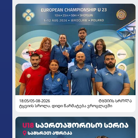
18:05/05-08-2026
ᲢᲧᲕᲘᲘᲡ ᲡᲠᲝᲚᲐ
ტყვიის სროლა. დიდი წარმატება ვროცლავში