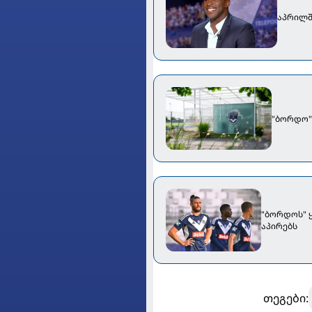
აპრილშ
"ბორდო"
"ბორდოს" ყ
აპირებს
თეგები: