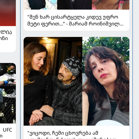
"შენ ხარ ცისარტყელა კიდევ უფრო
მეტი ფერით...“ - მარიამ როინიშვილის
ქალიშვილი იუბილარია
ᲐᲚᲘᲐ
ინი
UFC
"ვიცოდი, ჩემი ცხოვრება ამ
ი