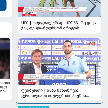
UFC | ოფიციალურად: UFC 331-ზე გიგა
ჭიკაძე ჟოანდერსონ ბრიტოს
დაუპირისპირდება
ᲜᲒᲔᲗᲘ
კიდევ
ფეხბურთი | საბა საზონოვი:
ბას
„ერთწლიანი იძულებითი პაუზის
შემდეგ ჩემთვის ყველა მატჩი
მნიშვნელოვანია“