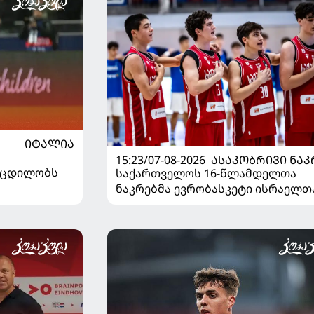
ᲘᲢᲐᲚᲘᲐ
15:23/07-08-2026
ᲐᲡᲐᲙᲝᲑᲠᲘᲕᲘ ᲜᲐᲙ
ს ცდილობს
საქართველოს 16-წლამდელთა
ნაკრებმა ევრობასკეტი ისრაელთ
მარცხით გახსნა