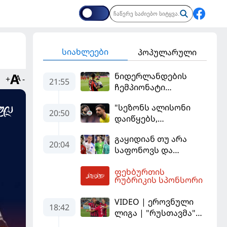
სიახლეები
პოპულარული
ნიდერლანდების
+
-
21:55
ჩემპიონატი
იეგოიანის გოლით
"სეზონს ალისონი
გაიხსნა
20:50
დაიწყებს,
მამარდაშვილს
გაყიდიან თუ არა
შანსის
20:04
საფონოვს და
გამოსაყენებლად
შევალიეს - ვინ
მოთმინება
ფეხბურთის
იქნება პსჟ-ს
სჭირდება,
22:10
რუბრიკის სპონსორი
ძირითადი მეკარე?
რომელსაც 100%-ით
მიიღებს" - განაცხადა
VIDEO | ეროვნული
18:42
"ლივერპულის"
ლიგა | "რუსთავმა"
ყოფილმა მეკარემ
უკეთ ითამაშა და