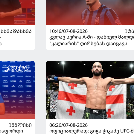
ᲡᲮᲕᲐᲓᲐᲡᲮᲕᲐ
10:46/07-08-2026
ᲘᲢ
ს
კვლავ სერია A-ში - დანიელ მალდ
ს
"კალიარის" ღირსებას დაიცავს
ᲘᲜᲒᲚᲘᲡᲘ
06:26/07-08-2026
ტრაფორდი
ოფიციალურად: გიგა ჭიკაძე UFC-შ