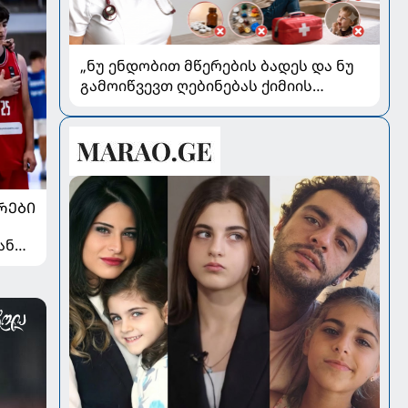
„ნუ ენდობით მწერების ბადეს და ნუ
გამოიწვევთ ღებინებას ქიმიის
გადაყლაპვისას“ - როგორ ვიხსნათ
ბავშვი კრიტიკულ სიტუაციაში,
პედიატრ სალომე ახვლედიანის
რჩევები
ᲠᲔᲑᲘ
ან