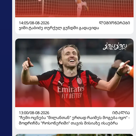
14:05/08-08-2026
ᲚᲔᲒᲘᲝᲜᲔᲠᲔᲑᲘ
ჯიმი ტაბიძე თურქულ გუნდში გადავიდა
13:00/08-08-2026
ᲘᲢᲐᲚᲘᲐ
"ჩემი ოცნება "მილანთან" ერთად რაიმეს მოგება იყო" -
მოდრიჩმა "როსონერიში" თავის მისიაზე ისაუბრა