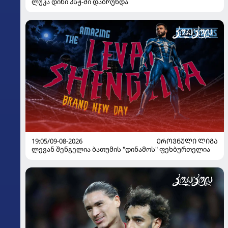
ლუკა დინი პსჟ-ში დაბრუნდა
19:05/09-08-2026
ᲔᲠᲝᲕᲜᲣᲚᲘ ᲚᲘᲒᲐ
ლევან შენგელია ბათუმის "დინამოს" ფეხბურთელია