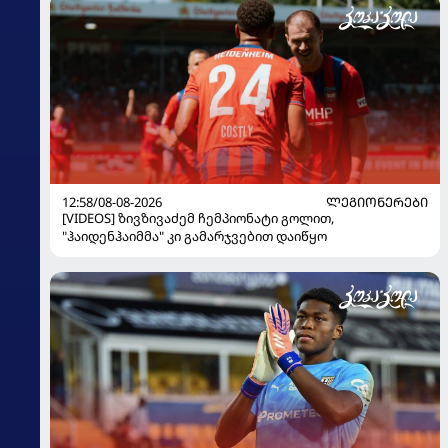
12:58/08-08-2026
ᲚᲔᲒᲘᲝᲜᲔᲠᲔᲑᲘ
[VIDEOS] ზივზივაძემ ჩემპიონატი გოლით,
"ჰაიდენჰაიმმა" კი გამარჯვებით დაიწყო