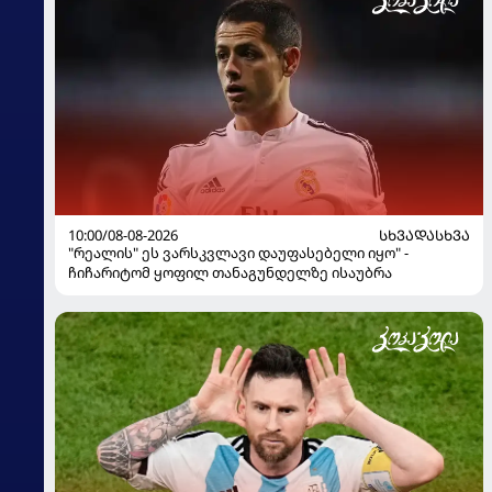
10:00/08-08-2026
ᲡᲮᲕᲐᲓᲐᲡᲮᲕᲐ
"რეალის" ეს ვარსკვლავი დაუფასებელი იყო" -
ჩიჩარიტომ ყოფილ თანაგუნდელზე ისაუბრა