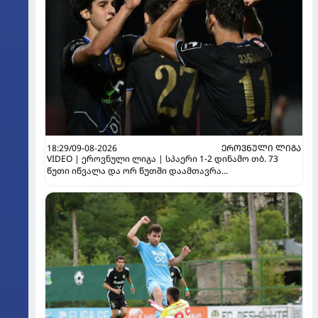
18:29/09-08-2026
ᲔᲠᲝᲕᲜᲣᲚᲘ ᲚᲘᲒᲐ
VIDEO | ეროვნული ლიგა | სპაერი 1-2 დინამო თბ. 73
წუთი იწვალა და ორ წუთში დაამთავრა...