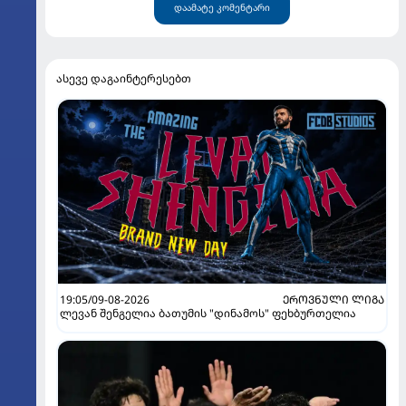
დაამატე კომენტარი
ასევე დაგაინტერესებთ
19:05/09-08-2026
ᲔᲠᲝᲕᲜᲣᲚᲘ ᲚᲘᲒᲐ
ლევან შენგელია ბათუმის "დინამოს" ფეხბურთელია