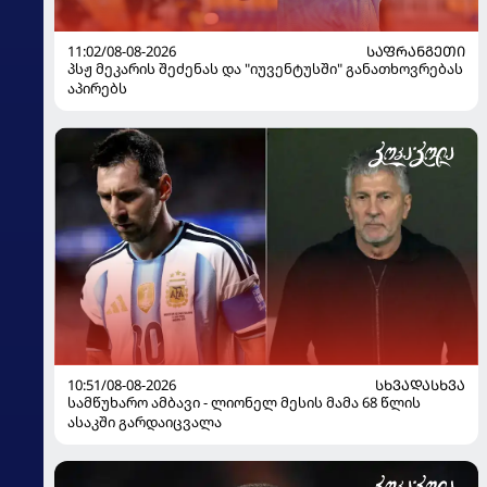
11:02/08-08-2026
ᲡᲐᲤᲠᲐᲜᲒᲔᲗᲘ
პსჟ მეკარის შეძენას და "იუვენტუსში" განათხოვრებას
აპირებს
10:51/08-08-2026
ᲡᲮᲕᲐᲓᲐᲡᲮᲕᲐ
სამწუხარო ამბავი - ლიონელ მესის მამა 68 წლის
ასაკში გარდაიცვალა