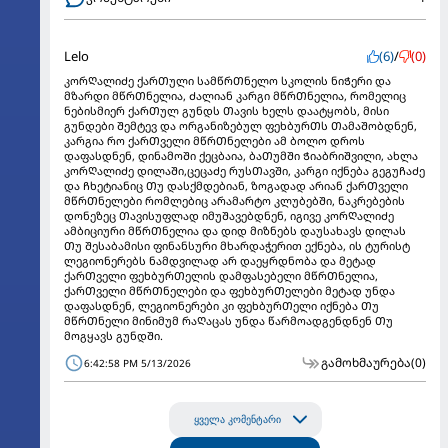
Lelo
(6)
/
(0)
კორᲦალიᲫე ქარᲗული სამწრᲗნელო სკოლის ნიᲭერი და
მზარდი მწრᲗნელია, Ძალიან კარგი მწრᲗნელია, რომელიც
ნებისმიერ ქარᲗულ გუნდს Თავის ხელს დაატყობს, მისი
გუნდები Შემტევ და ორგანიზებულ ფეხბურᲗს ᲗამაᲨობდნენ,
კარგია რო ქარᲗველი მწრᲗნელები ამ ბოლო დროს
დაფასდნენ, დინამოᲨი ქეცბაია, ბაᲗუმᲨი ᲭიაბრიᲨვილი, ახლა
კორᲦალიᲫე დილაᲨი,ცეცაᲫე რუსᲗავᲨი, კარგი იქნება გეგუᲩაᲫე
და Ჩხეტიანიც Თუ დასქმდებიან, ზოგადად არიან ქარᲗველი
მწრᲗნელები რომლებიც არამარტო კლუბებᲨი, ნაკრებების
დონეზეც Თავისუფლად იმუᲨავებდნენ, იგივე კორᲦალიᲫე
ამბიციური მწრᲗნელია და დიდ მიზნებს დაუსახავს დილას
Თუ Შესაბამისი ფინანსური მხარდაჭერით ექნება, ის ტურისტ
ლეგიონერებს ნამდვილად არ დაეყრდნობა და მეტად
ქარᲗველი ფეხბურᲗელის დამფასებელი მწრᲗნელია,
ქარᲗველი მწრᲗნელები და ფეხბურᲗელები მეტად უნდა
დაფასდნენ, ლეგიონერები კი ფეხბურᲗელი იქნება Თუ
მწრᲗნელი მინიმუმ რაᲦაცას უნდა წარმოადგენდნენ Თუ
მოგყავს გუნდᲨი.
გამოხმაურება
(0)
6:42:58 PM 5/13/2026
ყველა კომენტარი