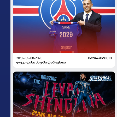
20:02/09-08-2026
ᲡᲐᲤᲠᲐᲜᲒᲔᲗᲘ
ლუკა დინი პსჟ-ში დაბრუნდა