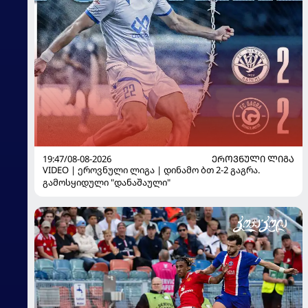
19:47/08-08-2026
ᲔᲠᲝᲕᲜᲣᲚᲘ ᲚᲘᲒᲐ
VIDEO | ეროვნული ლიგა | დინამო ბთ 2-2 გაგრა.
გამოსყიდული "დანაშაული"