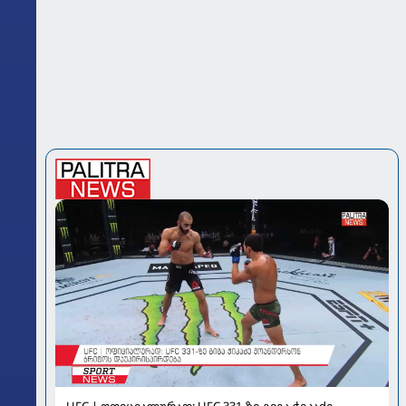
UFC | ოფიციალურად: UFC 331-ზე გიგა ჭიკაძე