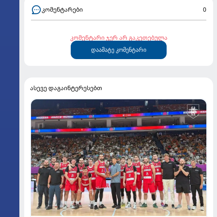
კომენტარები
0
კომენტარი ჯერ არ გაკეთებულა
დაამატე კომენტარი
ასევე დაგაინტერესებთ