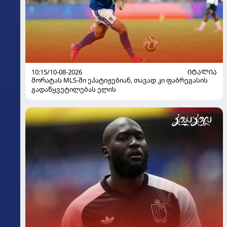
10:15/10-08-2026
ᲘᲢᲐᲚᲘᲐ
მორატას MLS-ში ეპატიჟებიან, თავად კი ფაბრეგასის
გადაწყვეტილებას ელის