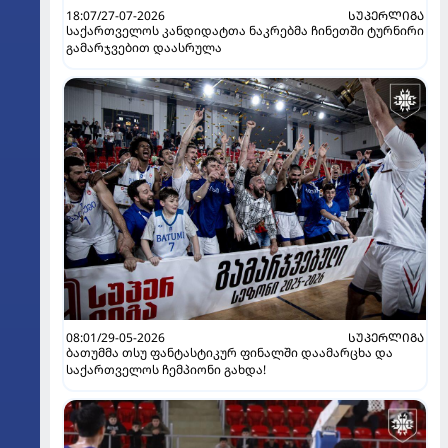
18:07/27-07-2026
ᲡᲣᲞᲔᲠᲚᲘᲒᲐ
საქართველოს კანდიდატთა ნაკრებმა ჩინეთში ტურნირი
გამარჯვებით დაასრულა
08:01/29-05-2026
ᲡᲣᲞᲔᲠᲚᲘᲒᲐ
ბათუმმა თსუ ფანტასტიკურ ფინალში დაამარცხა და
საქართველოს ჩემპიონი გახდა!