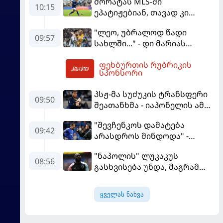
მორატას MLS-ში
სოლიდური თანხის მიღებას
10:15
ეპატიჟებიან, თავად კი
გეგმავს
ფაბრეგასის
"ლეო, უბრალოდ წადი
გადაწყვეტილებას ელის
09:57
სახლში..." - დი მარიას
ემოციური წერილი მესის
ფეხბურთის რუბრიკის
10:55
სპონსორი
პსჟ-მა სუძუკის ტრანსფერი
09:50
შეათანხმა - იაპონელის ამ
სეზონის მომავალი
"შევჩენკოს დამატება
შევალიეს
09:42
არასდროს მინდოდა" -
გადაწყვეტილებაზე გადის
მოურინიომ უკრაინელის
"ნაპოლის" ლუკაკუს
ტრანსფერი გაიხსენა
08:56
გასხვისება უნდა, მაგრამ
თურქებს თანხაზე ვერ
უთანხმდება
ყველას ნახვა