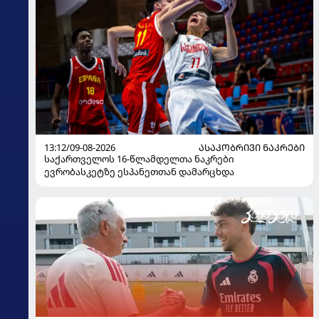
13:12/09-08-2026
ᲐᲡᲐᲙᲝᲑᲠᲘᲕᲘ ᲜᲐᲙᲠᲔᲑᲘ
საქართველოს 16-წლამდელთა ნაკრები
ევრობასკეტზე ესპანეთთან დამარცხდა