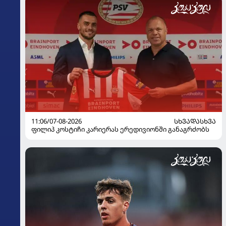
11:06/07-08-2026
ᲡᲮᲕᲐᲓᲐᲡᲮᲕᲐ
ფილიპ კოსტიჩი კარიერას ერედივიონში განაგრძობს