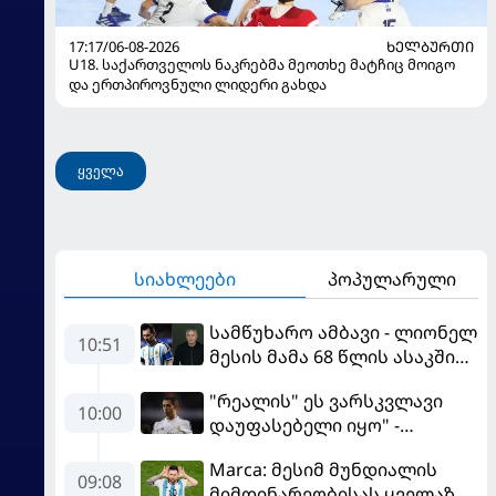
17:17/06-08-2026
ᲮᲔᲚᲑᲣᲠᲗᲘ
U18. საქართველოს ნაკრებმა მეოთხე მატჩიც მოიგო
და ერთპიროვნული ლიდერი გახდა
ყველა
სიახლეები
პოპულარული
სამწუხარო ამბავი - ლიონელ
10:51
მესის მამა 68 წლის ასაკში
გარდაიცვალა
"რეალის" ეს ვარსკვლავი
10:00
დაუფასებელი იყო" -
ჩიჩარიტომ ყოფილ
Marca: მესიმ მუნდიალის
თანაგუნდელზე ისაუბრა
09:08
მიმდინარეობისას ყველაზე