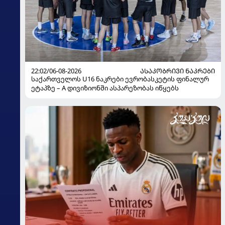
22:02/06-08-2026
ᲐᲡᲐᲙᲝᲑᲠᲘᲕᲘ ᲜᲐᲙᲠᲔᲑᲘ
საქართველოს U16 ნაკრები ევრობასკეტის ფინალურ
ეტაპზე – A დივიზიონში ასპარეზობას იწყებს