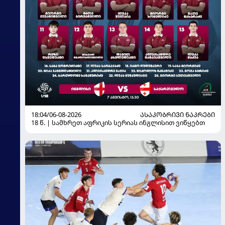
18:04/06-08-2026
ᲐᲡᲐᲙᲝᲑᲠᲘᲕᲘ ᲜᲐᲙᲠᲔᲑᲘ
18 წ. | სამხრეთ აფრიკის სერიას ინგლისით ვიწყებთ