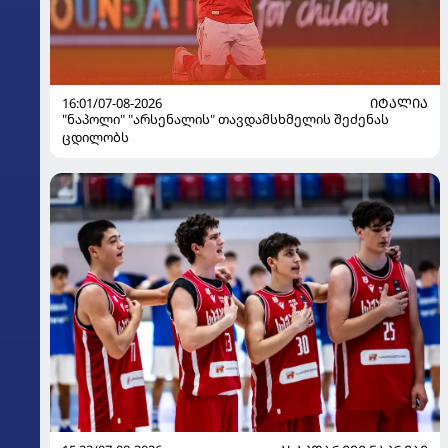
16:01/07-08-2026
ᲘᲢᲐᲚᲘᲐ
"ნაპოლი" "არსენალის" თავდამსხმელის შეძენას
ცდილობს