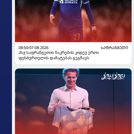
08:50/07-08-2026
ᲡᲐᲤᲠᲐᲜᲒᲔᲗᲘ
პსჟ საფრანგეთის ნაკრების კიდევ ერთი
ფეხბურთელის დამატებას გეგმავს