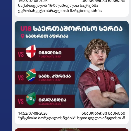
15:23/07-08-2026
ᲐᲡᲐᲙᲝᲑᲠᲘᲕᲘ ᲜᲐᲙᲠᲔᲑᲘ
საქართველოს 16-წლამდელთა ნაკრებმა
ევრობასკეტი ისრაელთან მარცხით გახსნა
14:52/07-08-2026
ᲐᲡᲐᲙᲝᲑᲠᲘᲕᲘ ᲜᲐᲙᲠᲔᲑᲘ
"უმცროსი ბორჯღალოსნების" ხუთი ლელო ინგლისთან