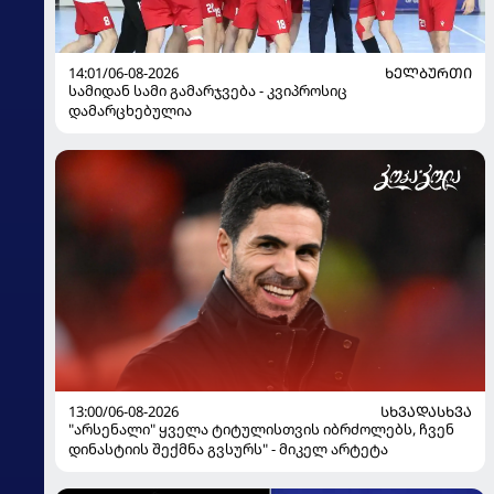
14:01/06-08-2026
ᲮᲔᲚᲑᲣᲠᲗᲘ
სამიდან სამი გამარჯვება - კვიპროსიც
დამარცხებულია
13:00/06-08-2026
ᲡᲮᲕᲐᲓᲐᲡᲮᲕᲐ
"არსენალი" ყველა ტიტულისთვის იბრძოლებს, ჩვენ
დინასტიის შექმნა გვსურს" - მიკელ არტეტა