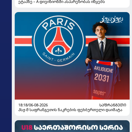
ეტაპზე – A დივიზიონში ასპარეზობას იწყებს
18:18/06-08-2026
ᲡᲐᲤᲠᲐᲜᲒᲔᲗᲘ
პსჟ-მ საფრანგეთის ნაკრების ფეხბურთელი დაიმატა