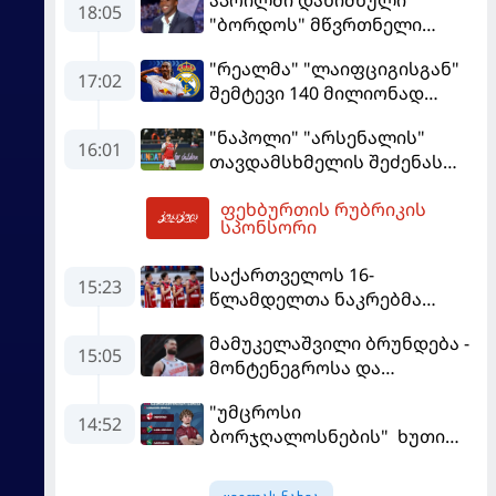
18:05
"ბორდოს" მწვრთნელი
გადააყენეს
"რეალმა" "ლაიფციგისგან"
17:02
შემტევი 140 მილიონად
შეიძინა
"ნაპოლი" "არსენალის"
16:01
თავდამსხმელის შეძენას
ცდილობს
ფეხბურთის რუბრიკის
18:48
სპონსორი
საქართველოს 16-
15:23
წლამდელთა ნაკრებმა
ევრობასკეტი ისრაელთან
მამუკელაშვილი ბრუნდება -
მარცხით გახსნა
15:05
მონტენეგროსა და
პორტუგალიასთან
"უმცროსი
მატჩებისთვის საქართველო
14:52
ბორჯღალოსნების" ხუთი
მზადებას 15
ლელო ინგლისთან
კალათბურთელით იწყებს