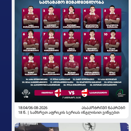
18:04/06-08-2026
ᲐᲡᲐᲙᲝᲑᲠᲘᲕᲘ ᲜᲐᲙᲠᲔᲑᲘ
18 წ. | სამხრეთ აფრიკის სერიას ინგლისით ვიწყებთ