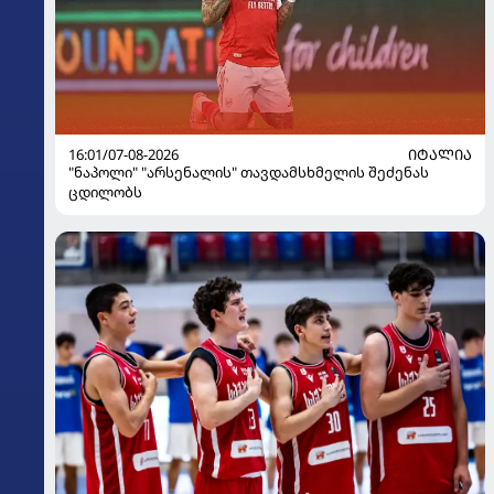
16:01/07-08-2026
ᲘᲢᲐᲚᲘᲐ
"ნაპოლი" "არსენალის" თავდამსხმელის შეძენას
ცდილობს