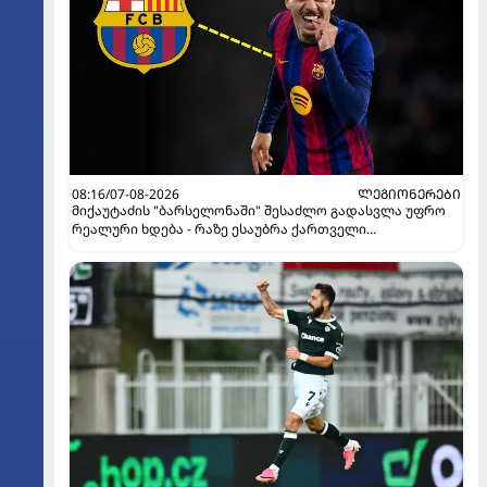
08:16/07-08-2026
ᲚᲔᲒᲘᲝᲜᲔᲠᲔᲑᲘ
მიქაუტაძის "ბარსელონაში" შესაძლო გადასვლა უფრო
რეალური ხდება - რაზე ესაუბრა ქართველი
კატალონიელთა მთავარ მწვრთნელს