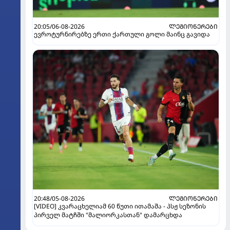
20:05/06-08-2026
ᲚᲔᲒᲘᲝᲜᲔᲠᲔᲑᲘ
ევროტურნირებზე ერთი ქართული გოლი მაინც გავიდა
20:48/05-08-2026
ᲚᲔᲒᲘᲝᲜᲔᲠᲔᲑᲘ
[VIDEO] კვარაცხელიამ 60 წუთი ითამაშა - პსჟ სეზონის
პირველ მატჩში "მალიორკასთან" დამარცხდა