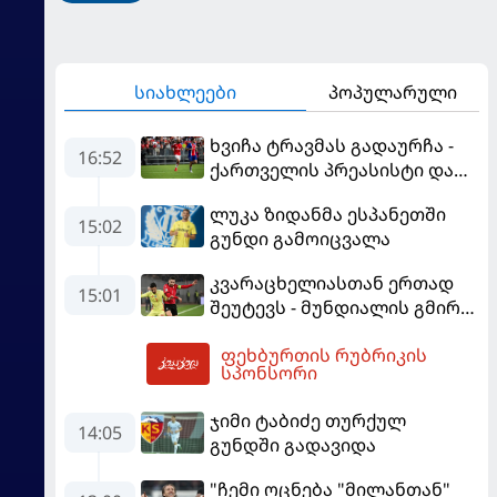
სიახლეები
პოპულარული
ხვიჩა ტრავმას გადაურჩა -
16:52
ქართველის პრეასისტი და
პსჟ-ს ფრე "მანჩესტერ
ლუკა ზიდანმა ესპანეთში
იუნაიტედთან"
15:02
გუნდი გამოიცვალა
კვარაცხელიასთან ერთად
15:01
შეუტევს - მუნდიალის გმირი
მალე პსჟ-ს ფეხბურთელი
ფეხბურთის რუბრიკის
გახდება
19:09
სპონსორი
ჯიმი ტაბიძე თურქულ
14:05
გუნდში გადავიდა
"ჩემი ოცნება "მილანთან"