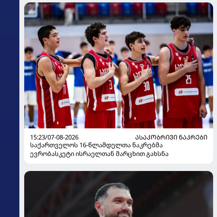
15:23/07-08-2026
ᲐᲡᲐᲙᲝᲑᲠᲘᲕᲘ ᲜᲐᲙᲠᲔᲑᲘ
საქართველოს 16-წლამდელთა ნაკრებმა
ევრობასკეტი ისრაელთან მარცხით გახსნა