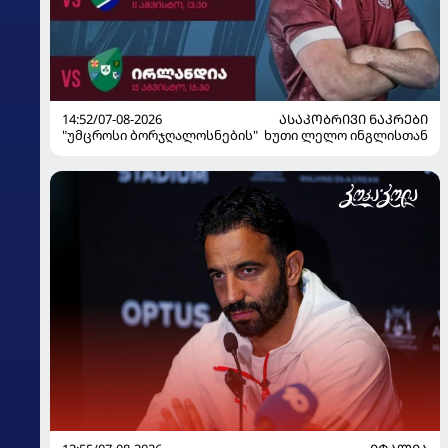
14:52/07-08-2026
ᲐᲡᲐᲙᲝᲑᲠᲘᲕᲘ ᲜᲐᲙᲠᲔᲑᲘ
"უმცროსი ბორჯღალოსნების" ხუთი ლელო ინგლისთან