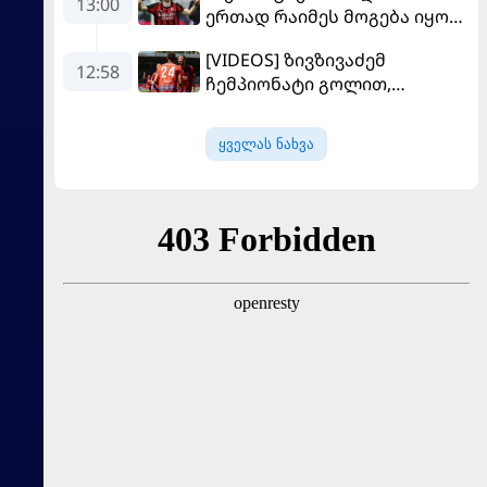
13:00
ერთად რაიმეს მოგება იყო" -
მოდრიჩმა "როსონერიში"
[VIDEOS] ზივზივაძემ
თავის მისიაზე ისაუბრა
12:58
ჩემპიონატი გოლით,
"ჰაიდენჰაიმმა" კი
გამარჯვებით დაიწყო
ყველას ნახვა