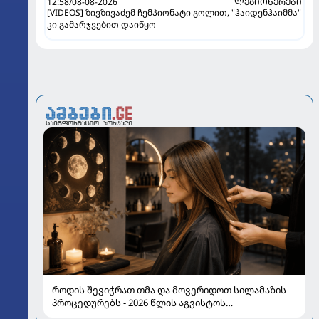
12:58/08-08-2026
ᲚᲔᲒᲘᲝᲜᲔᲠᲔᲑᲘ
[VIDEOS] ზივზივაძემ ჩემპიონატი გოლით, "ჰაიდენჰაიმმა"
კი გამარჯვებით დაიწყო
როდის შევიჭრათ თმა და მოვერიდოთ სილამაზის
პროცედურებს - 2026 წლის აგვისტოს
ასტროლოგიური გზამკვლევი