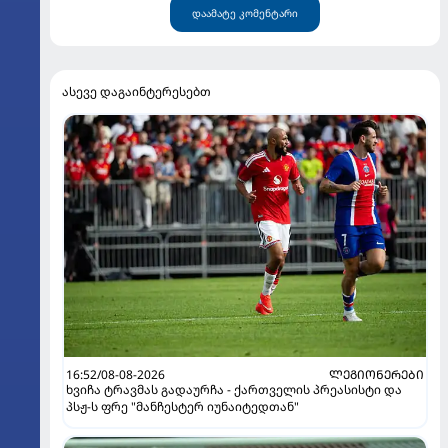
დაამატე კომენტარი
ასევე დაგაინტერესებთ
16:52/08-08-2026
ᲚᲔᲒᲘᲝᲜᲔᲠᲔᲑᲘ
ხვიჩა ტრავმას გადაურჩა - ქართველის პრეასისტი და
პსჟ-ს ფრე "მანჩესტერ იუნაიტედთან"