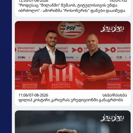
12:55/07-08-2026
ᲘᲢᲐᲚᲘᲐ
"როდესაც "მილანში" მუშაობ, ტიტულისთვის უნდა
იბრძოლო" - ამორიმმა "როსონერის" ფანები დააიმედა
11:06/07-08-2026
ᲡᲮᲕᲐᲓᲐᲡᲮᲕᲐ
ფილიპ კოსტიჩი კარიერას ერედივიონში განაგრძობს