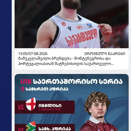
15:05/07-08-2026
ᲔᲠᲝᲕᲜᲣᲚᲘ ᲜᲐᲙᲠᲔᲑᲘ
მამუკელაშვილი ბრუნდება - მონტენეგროსა და
პორტუგალიასთან მატჩებისთვის საქართველო
მზადებას 15 კალათბურთელით იწყებს