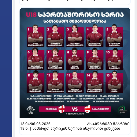
18:04/06-08-2026
ᲐᲡᲐᲙᲝᲑᲠᲘᲕᲘ ᲜᲐᲙᲠᲔᲑᲘ
18 წ. | სამხრეთ აფრიკის სერიას ინგლისით ვიწყებთ