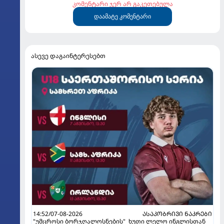
კომენტარი ჯერ არ გაკეთებულა
დაამატე კომენტარი
ასევე დაგაინტერესებთ
14:52/07-08-2026
ᲐᲡᲐᲙᲝᲑᲠᲘᲕᲘ ᲜᲐᲙᲠᲔᲑᲘ
"უმცროსი ბორჯღალოსნების" ხუთი ლელო ინგლისთან