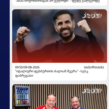
"ამას მოურინიოსგან არ ველოდი" - ფედე ვალვერდე
09:55/09-08-2026
ᲡᲮᲕᲐᲓᲐᲡᲮᲕᲐ
"იტალიური ფეხბურთის ძალიან მჯერა" - სესკ
ფაბრეგასი