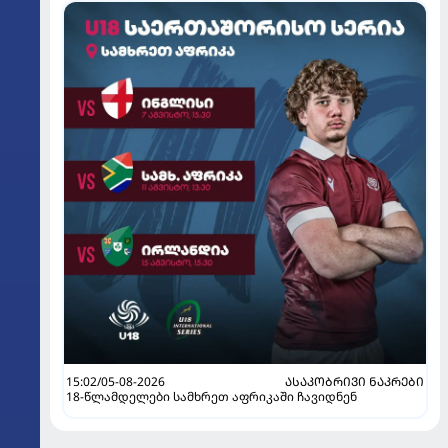
15:02/05-08-2026
ᲐᲡᲐᲙᲝᲑᲠᲘᲕᲘ ᲜᲐᲙᲠᲔᲑᲘ
18-წლამდელები სამხრეთ აფრიკაში ჩავიდნენ