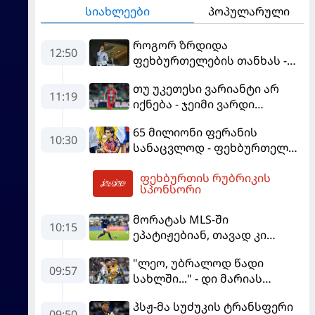
სიახლეები
პოპულარული
როგორ ზრდიდა
12:50
ფეხბურთელების თანხას -
ნეიმარის ყოფილმა აგენტმა
თუ უკეთესი ვარიანტი არ
სქემა გაამხილა
11:19
იქნება - ჯეიმი ვარდი
შესაძლოა, ინგლისში
65 მილიონი ფერანის
დაბრუნდეს
10:30
სანაცვლოდ - ფეხბურთელს
პსჟ-ში სურს, "ბარსა" კი
ფეხბურთის რუბრიკის
სოლიდური თანხის მიღებას
13:19
სპონსორი
გეგმავს
მორატას MLS-ში
10:15
ეპატიჟებიან, თავად კი
ფაბრეგასის
"ლეო, უბრალოდ წადი
გადაწყვეტილებას ელის
09:57
სახლში..." - დი მარიას
ემოციური წერილი მესის
პსჟ-მა სუძუკის ტრანსფერი
09:50