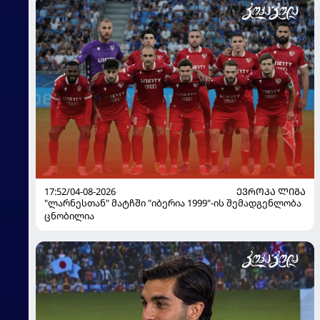
17:52/04-08-2026
ᲔᲕᲠᲝᲞᲐ ᲚᲘᲒᲐ
"ლარნესთან" მატჩში "იბერია 1999"-ის შემადგენლობა
ცნობილია