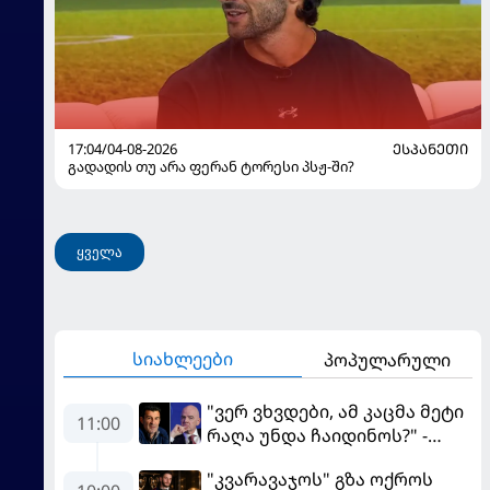
17:04/04-08-2026
ᲔᲡᲞᲐᲜᲔᲗᲘ
გადადის თუ არა ფერან ტორესი პსჟ-ში?
ყველა
სიახლეები
პოპულარული
"ვერ ვხვდები, ამ კაცმა მეტი
11:00
რაღა უნდა ჩაიდინოს?" -
ფიგუ ინფანტინოს
"კვარავაჯოს" გზა ოქროს
გადადგომას მოითხოვს