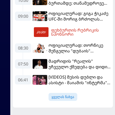
10:00
ბურთამდე: თანამედროვე
ქართული ზღაპარი
ოფიციალურად: გიგა ჭიკაძე
09:00
UFC-ში მორიგ ბრძოლას
სექტემბერში გამართავს
ფეხბურთის რუბრიკის
11:57
სპონსორი
ოფიციალურად: თორნიკე
08:30
შენგელია "დუბაის"
კალათბურთელია
მადრიდის "რეალის"
07:50
უჩვეულო ქმედება და დიდი
კომპრომისი - ვინისიუსის
[VIDEOS] მესის დუბლი და
მომავალი გადაწყდა
06:41
ასისტი - მაიამის "ინტერმა"
"სან ლუისს" მოუგო
ყველას ნახვა