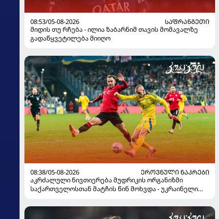
08:53/05-08-2026
ᲡᲐᲤᲠᲐᲜᲒᲔᲗᲘ
მიდის თუ რჩება - ილია ზაბარნიმ თავის მომავალზე
გადაწყვეტილება მიიღო
08:38/05-08-2026
ᲔᲠᲝᲕᲜᲣᲚᲘ ᲜᲐᲙᲠᲔᲑᲘ
აკრძალული ნივთიერება მუდრიკის ორგანიზმი
საქართველოსთან მატჩის წინ მოხვდა - უკრაინელი
ჟურნალისტი ფეხბურთელის დისკვალიფიკაციაზე
ინფორმაციას ავრცელებს