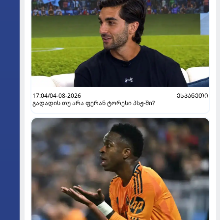
17:04/04-08-2026
ᲔᲡᲞᲐᲜᲔᲗᲘ
გადადის თუ არა ფერან ტორესი პსჟ-ში?