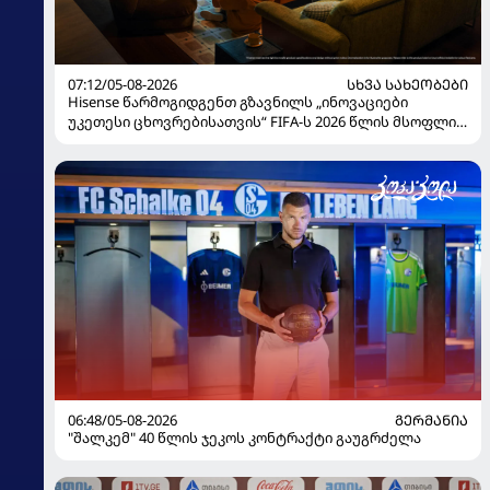
07:12/05-08-2026
ᲡᲮᲕᲐ ᲡᲐᲮᲔᲝᲑᲔᲑᲘ
Hisense წარმოგიდგენთ გზავნილს „ინოვაციები
უკეთესი ცხოვრებისათვის“ FIFA-ს 2026 წლის მსოფლიო
ჩემპიონატზე
06:48/05-08-2026
ᲒᲔᲠᲛᲐᲜᲘᲐ
"შალკემ" 40 წლის ჯეკოს კონტრაქტი გაუგრძელა