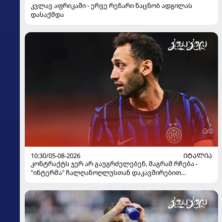
კვლავ აფრიკაში - ერვე რენარი ნაცნობ ადგილას
დასაქმდა
10:30/05-08-2026
ᲘᲢᲐᲚᲘᲐ
კონტრაქტს ჯერ არ გაუგრძელებენ, მაგრამ რჩება -
"ინტერმა" ჩალღანოღლუსთან დაკავშირებით
გადაწყვეტილება მიიღო