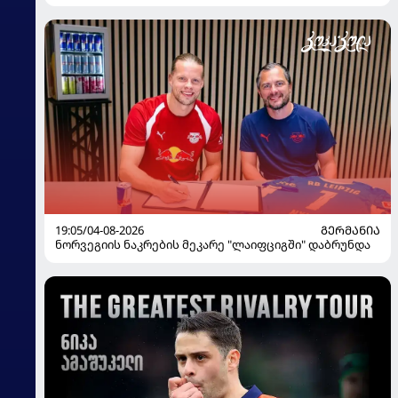
19:05/04-08-2026
ᲒᲔᲠᲛᲐᲜᲘᲐ
ნორვეგიის ნაკრების მეკარე "ლაიფციგში" დაბრუნდა