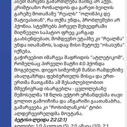
ასეთ მარცხს გამართლება მაინც არ აქვს.
კრიშტიანო რონალდოს და გარეთ ბეილის
გარეშე მოთამაშე "რეალს" "ოლიმპიკ დე
შატივასთან", რა თქმა უნდა, პრობლემები არ
ჰქონია. სტუმრებს პირველ შეხვედრაში
მიღწეული საპატიო ფრეც კარგად
გაახსენდებათ, მომდევნო ეტაპზე კი "რეალმა"
უნდა ითამაშოს, სადაც მისი მეტოქე "ოსასუნა"
იქნება.
გაჭირვებით იმარჯვა მადრიდის "ატლეტიკომ",
რომელსაც პირველი მატჩი 4:0 ჰქონდა
მოგებული. დიეგო სიმეონემ შანსი რამდენიმე
ახალგაზრდა ფეხბურთელს მისცა და ერთ-
ერთმა მათგანმა ამ შესაძლებლობით
მშვენივრად ისარგებლა - ცვლილებაზე
შემოსულმა 18 წლის ექტორ ერნანდესმა თავი
გოლით გამოიჩინა და ანგარიში გაათანაბრა,
გამარჯვება კი "როხიბლანკოს" ტობი
ალდერვეირელდმა მოუტანა.
ბეტისი-ლეიდა 2:2 (2:1)
გოლები: 1:0 პაულაო (5), 2:0 ამაია (10), 2:1