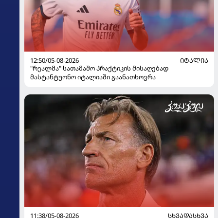
12:50/05-08-2026
ᲘᲢᲐᲚᲘᲐ
"რეალმა" სათამაშო პრაქტიკის მისაღებად
მასტანტუონო იტალიაში გაანათხოვრა
11:38/05-08-2026
ᲡᲮᲕᲐᲓᲐᲡᲮᲕᲐ