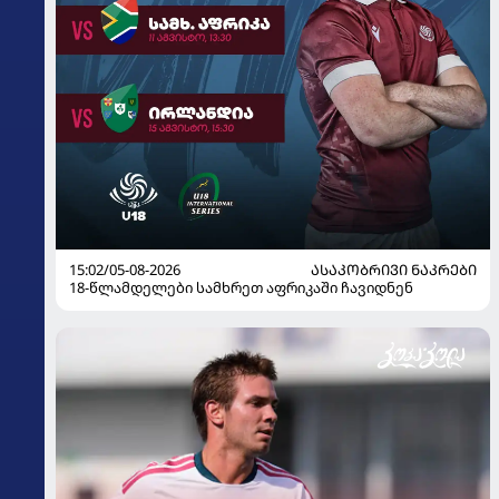
15:02/05-08-2026
ᲐᲡᲐᲙᲝᲑᲠᲘᲕᲘ ᲜᲐᲙᲠᲔᲑᲘ
18-წლამდელები სამხრეთ აფრიკაში ჩავიდნენ