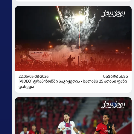
22:05/05-08-2026
ᲡᲮᲕᲐᲓᲐᲡᲮᲕᲐ
[VIDEO] ტრაპიზონში საგიჟეთია - სალაჰს 25 ათასი ფანი
დახვდა