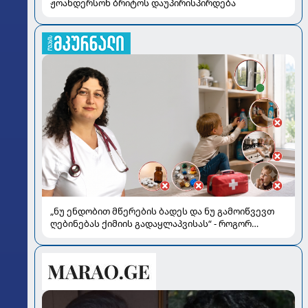
ჟოანდერსონ ბრიტოს დაუპირისპირდება
„ნუ ენდობით მწერების ბადეს და ნუ გამოიწვევთ
ღებინებას ქიმიის გადაყლაპვისას“ - როგორ
ვიხსნათ ბავშვი კრიტიკულ სიტუაციაში, პედიატრ
სალომე ახვლედიანის რჩევები