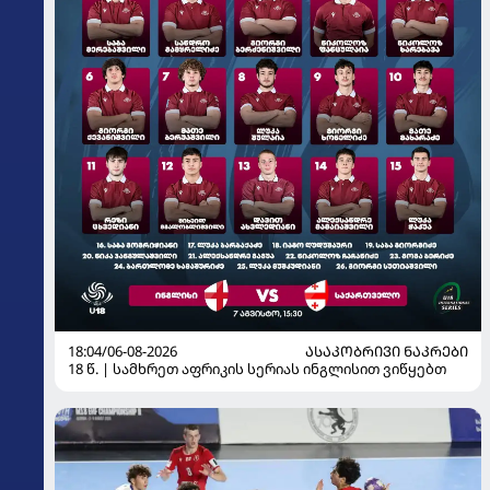
18:04/06-08-2026
ᲐᲡᲐᲙᲝᲑᲠᲘᲕᲘ ᲜᲐᲙᲠᲔᲑᲘ
18 წ. | სამხრეთ აფრიკის სერიას ინგლისით ვიწყებთ