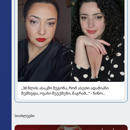
„38 წლის ასაკში მეგონა, რომ ასეთი ადამიანი
შემხვდა, ოჯახი შევქმენი, მაგრამ...“ - ნინო
მუმლაძის ინტერვიუ ოჯახსა და განქორწინებაზე
სიახლეები