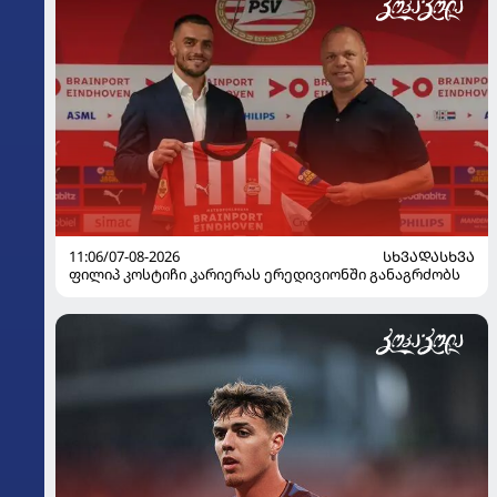
11:06/07-08-2026
ᲡᲮᲕᲐᲓᲐᲡᲮᲕᲐ
ფილიპ კოსტიჩი კარიერას ერედივიონში განაგრძობს