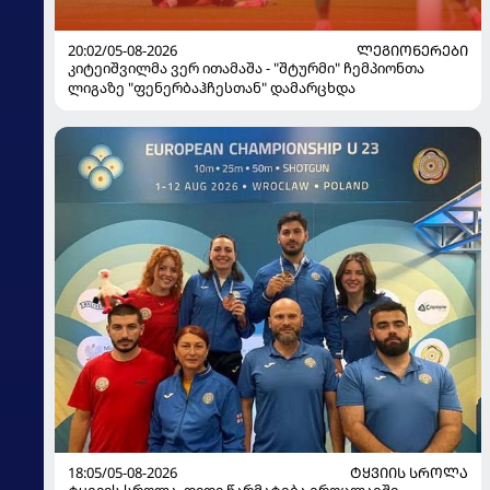
20:02/05-08-2026
ᲚᲔᲒᲘᲝᲜᲔᲠᲔᲑᲘ
კიტეიშვილმა ვერ ითამაშა - "შტურმი" ჩემპიონთა
ლიგაზე "ფენერბაჰჩესთან" დამარცხდა
18:05/05-08-2026
ᲢᲧᲕᲘᲘᲡ ᲡᲠᲝᲚᲐ
ტყვიის სროლა. დიდი წარმატება ვროცლავში