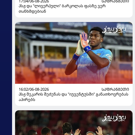
17:04/06-08-2026
ᲡᲐᲤᲠᲐᲜᲒᲔᲗᲘ
პსჟ და "ლივერპული" ბარკოლას ფასზე ვერ
თანხმდებიან
16:02/06-08-2026
ᲡᲐᲤᲠᲐᲜᲒᲔᲗᲘ
პსჟ მეკარის შეძენას და "იუვენტუსში" განათხოვრებას
აპირებს