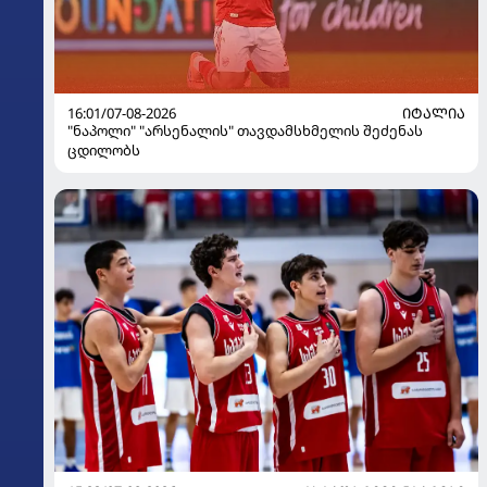
16:01/07-08-2026
ᲘᲢᲐᲚᲘᲐ
"ნაპოლი" "არსენალის" თავდამსხმელის შეძენას
ცდილობს