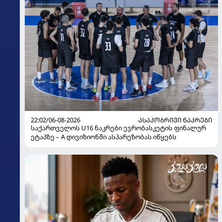
22:02/06-08-2026
ᲐᲡᲐᲙᲝᲑᲠᲘᲕᲘ ᲜᲐᲙᲠᲔᲑᲘ
საქართველოს U16 ნაკრები ევრობასკეტის ფინალურ
ეტაპზე – A დივიზიონში ასპარეზობას იწყებს