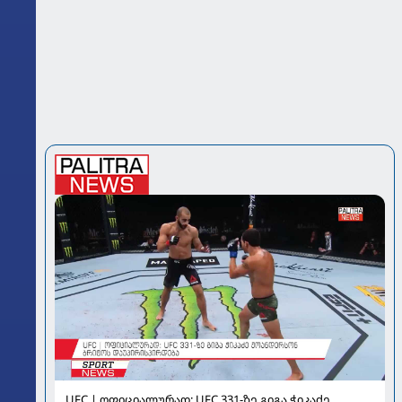
UFC | ოფიციალურად: UFC 331-ზე გიგა ჭიკაძე