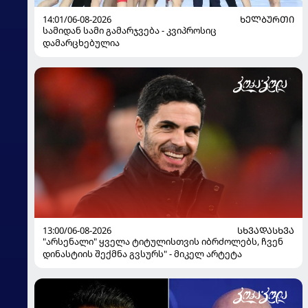
14:01/06-08-2026
ᲮᲔᲚᲑᲣᲠᲗᲘ
სამიდან სამი გამარჯვება - კვიპროსიც
დამარცხებულია
13:00/06-08-2026
ᲡᲮᲕᲐᲓᲐᲡᲮᲕᲐ
"არსენალი" ყველა ტიტულისთვის იბრძოლებს, ჩვენ
დინასტიის შექმნა გვსურს" - მიკელ არტეტა