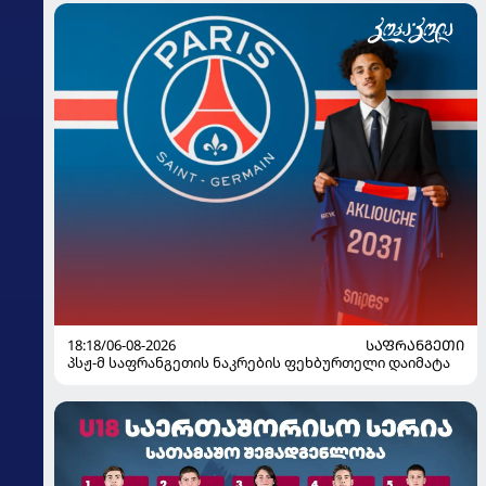
18:18/06-08-2026
ᲡᲐᲤᲠᲐᲜᲒᲔᲗᲘ
პსჟ-მ საფრანგეთის ნაკრების ფეხბურთელი დაიმატა