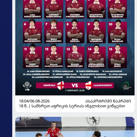
18:04/06-08-2026
ᲐᲡᲐᲙᲝᲑᲠᲘᲕᲘ ᲜᲐᲙᲠᲔᲑᲘ
18 წ. | სამხრეთ აფრიკის სერიას ინგლისით ვიწყებთ