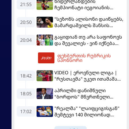
ნიდერლანდების
21:55
ჩემპიონატი იეგოიანის
გოლით გაიხსნა - ის მატჩის
"სეზონს ალისონი დაიწყებს,
MVP გახდა
20:50
მამარდაშვილს შანსის
გამოსაყენებლად
გაყიდიან თუ არა საფონოვს
მოთმინება სჭირდება,
20:04
და შევალიეს - ვინ იქნება
რომელსაც 100%-ით
პსჟ-ს ძირითადი მეკარე?
მიიღებს" - განაცხადა
ფეხბურთის რუბრიკის
"ლივერპულის" ყოფილმა
05:32
სპონსორი
მეკარემ
VIDEO | ეროვნული ლიგა |
18:42
"რუსთავმა" უკეთ ითამაშა
და დამსახურებულად
აპრილში დანიშნული
მოიგო, "ტორპედომ" გვიან
18:05
"ბორდოს" მწვრთნელი
გაიღვიძა...
გადააყენეს
"რეალმა" "ლაიფციგისგან"
17:02
შემტევი 140 მილიონად
შეიძინა