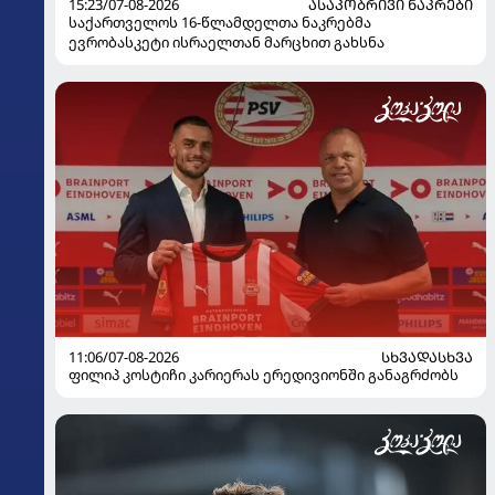
15:23/07-08-2026
ᲐᲡᲐᲙᲝᲑᲠᲘᲕᲘ ᲜᲐᲙᲠᲔᲑᲘ
საქართველოს 16-წლამდელთა ნაკრებმა
ევრობასკეტი ისრაელთან მარცხით გახსნა
11:06/07-08-2026
ᲡᲮᲕᲐᲓᲐᲡᲮᲕᲐ
ფილიპ კოსტიჩი კარიერას ერედივიონში განაგრძობს