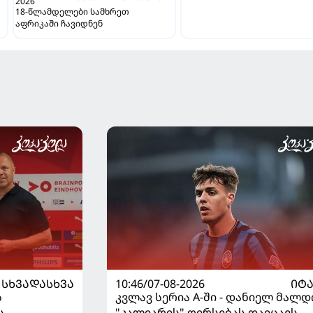
2026
18-წლამდელები სამხრეთ
აფრიკაში ჩავიდნენ
ᲡᲮᲕᲐᲓᲐᲡᲮᲕᲐ
10:46/07-08-2026
ᲘᲢ
ს
კვლავ სერია A-ში - დანიელ მალდ
ს
"კალიარის" ღირსებას დაიცავს