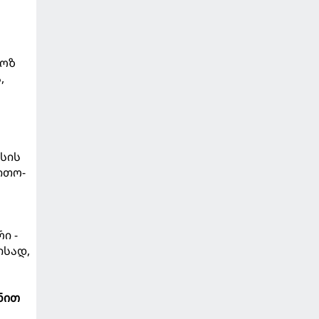
ლოზ
,
ისის
თითო-
ი -
ისად,
ნით