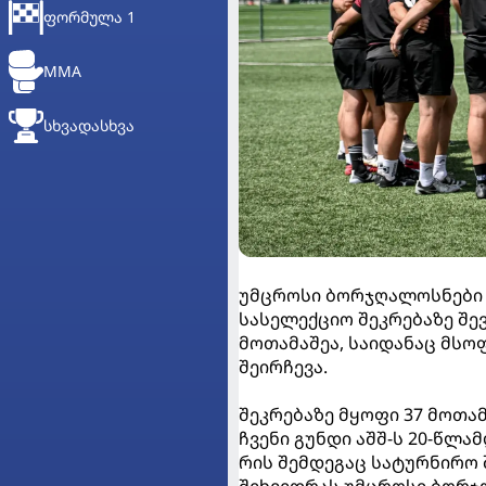
ᲤᲝᲠᲛᲣᲚᲐ 1
MMA
ᲡᲮᲕᲐᲓᲐᲡᲮᲕᲐ
უმცროსი ბორჯღალოსნები დ
სასელექციო შეკრებაზე შე
მოთამაშეა, საიდანაც მს
შეირჩევა.
შეკრებაზე მყოფი 37 მოთამა
ჩვენი გუნდი აშშ-ს 20-წლ
რის შემდეგაც სატურნირო
შეხვედრას უმცროსი ბორჯღ