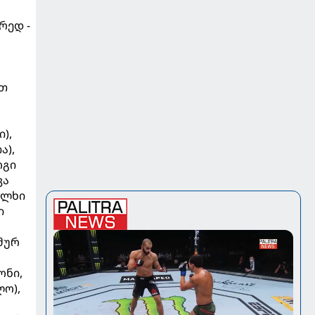
რედ -
ით
),
ა),
რგი
კა
ოლხი
ი
მურ
ონი,
ლო),