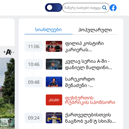
სიახლეები
პოპულარული
ფილიპ კოსტიჩი
11:06
კარიერას
+
-
ერედივიონში
კვლავ სერია A-ში -
განაგრძობს
10:46
დანიელ მალდინი
"კალიარის"
სარეკორდო
ღირსებას დაიცავს
09:48
შენაძენი -
ტრაფორდი პრემიერ
ფეხბურთის
ლიგის მორიგ გუნდში
12:25
რუბრიკის სპონსორი
გადავიდა
ქართველებისთვის
09:24
ნაცნობ ვან'ტ სხიპს
ყაზახეთის ნაკრები