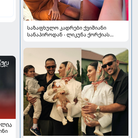
საზაფხულო კადრები ქვიშიანი
სანაპიროდან - ლიკუნა ქორქიას
არდადეგები მეუღლესთან ერთად
ᲐᲚᲘᲐ
ინი