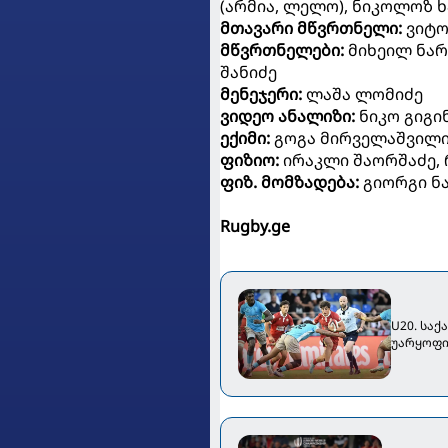
(არმია, ლელო), ნიკოლოზ ხ
მთავარი მწვრთნელი:
ვიტო
მწვრთნელები:
მიხეილ ნარ
შანიძე
მენეჯერი:
ლაშა ლომიძე
ვიდეო ანალიზი:
ნიკო გიგი
ექიმი:
გოგა მირველაშვილ
ფიზიო:
ირაკლი შაორშაძე, 
ფიზ. მომზადება:
გიორგი ნ
Rugby.ge
U20. სა
უარყოფი