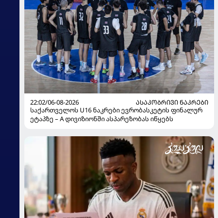
22:02/06-08-2026
ᲐᲡᲐᲙᲝᲑᲠᲘᲕᲘ ᲜᲐᲙᲠᲔᲑᲘ
საქართველოს U16 ნაკრები ევრობასკეტის ფინალურ
ეტაპზე – A დივიზიონში ასპარეზობას იწყებს