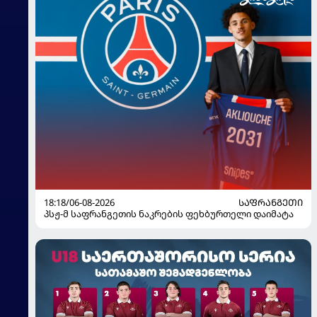
18:18/06-08-2026
ᲡᲐᲤᲠᲐᲜᲒᲔᲗᲘ
პსჟ-მ საფრანგეთის ნაკრების ფეხბურთელი დაიმატა