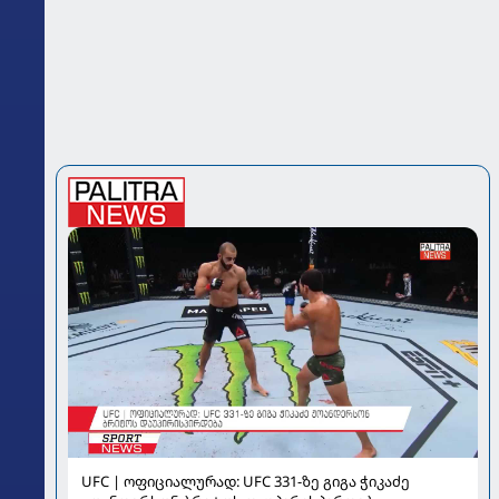
UFC | ოფიციალურად: UFC 331-ზე გიგა ჭიკაძე