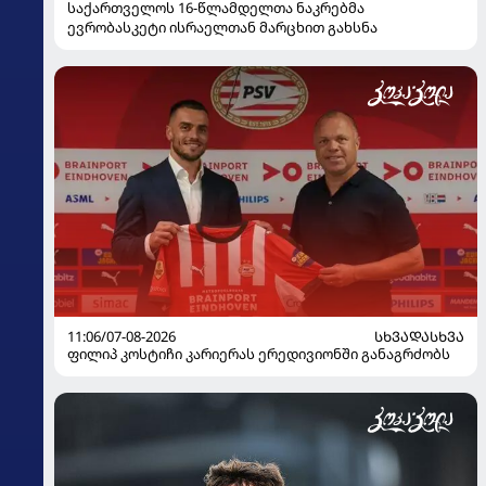
საქართველოს 16-წლამდელთა ნაკრებმა
ევრობასკეტი ისრაელთან მარცხით გახსნა
11:06/07-08-2026
ᲡᲮᲕᲐᲓᲐᲡᲮᲕᲐ
ფილიპ კოსტიჩი კარიერას ერედივიონში განაგრძობს