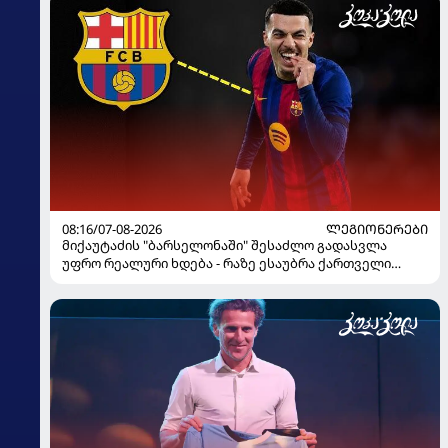
08:16/07-08-2026
ᲚᲔᲒᲘᲝᲜᲔᲠᲔᲑᲘ
მიქაუტაძის "ბარსელონაში" შესაძლო გადასვლა
უფრო რეალური ხდება - რაზე ესაუბრა ქართველი
კატალონიელთა მთავარ მწვრთნელს