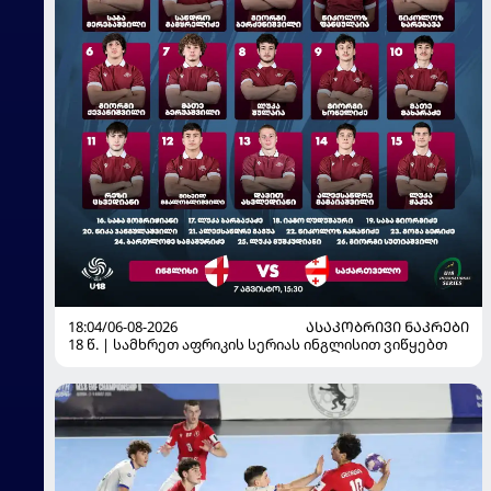
18:04/06-08-2026
ᲐᲡᲐᲙᲝᲑᲠᲘᲕᲘ ᲜᲐᲙᲠᲔᲑᲘ
18 წ. | სამხრეთ აფრიკის სერიას ინგლისით ვიწყებთ