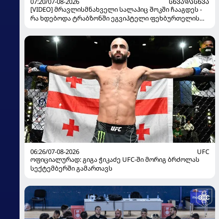
07:20/07-08-2026
ᲡᲮᲕᲐᲓᲐᲡᲮᲕᲐ
[VIDEO] მრავლისმნახველი სალაჰიც შოკში ჩააგდეს -
რა ხდებოდა ტრაბზონში ეგვიპტელი ფეხბურთელის
წარდგენისას
06:26/07-08-2026
UFC
ოფიციალურად: გიგა ჭიკაძე UFC-ში მორიგ ბრძოლას
სექტემბერში გამართავს