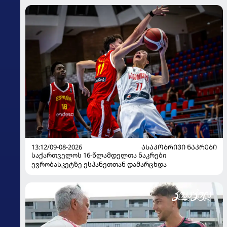
13:12/09-08-2026
ᲐᲡᲐᲙᲝᲑᲠᲘᲕᲘ ᲜᲐᲙᲠᲔᲑᲘ
საქართველოს 16-წლამდელთა ნაკრები
ევრობასკეტზე ესპანეთთან დამარცხდა