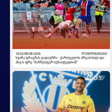
16:52/08-08-2026
ᲚᲔᲒᲘᲝᲜᲔᲠᲔᲑᲘ
ხვიჩა ტრავმას გადაურჩა - ქართველის პრეასისტი და
პსჟ-ს ფრე "მანჩესტერ იუნაიტედთან"