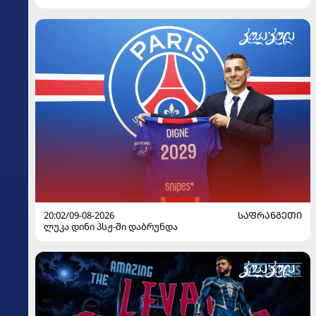
20:02/09-08-2026
ᲡᲐᲤᲠᲐᲜᲒᲔᲗᲘ
ლუკა დინი პსჟ-ში დაბრუნდა