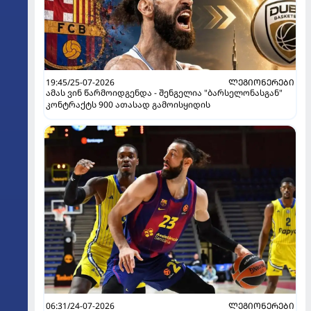
19:45/25-07-2026
ᲚᲔᲒᲘᲝᲜᲔᲠᲔᲑᲘ
ამას ვინ წარმოიდგენდა - შენგელია "ბარსელონასგან"
კონტრაქტს 900 ათასად გამოისყიდის
06:31/24-07-2026
ᲚᲔᲒᲘᲝᲜᲔᲠᲔᲑᲘ