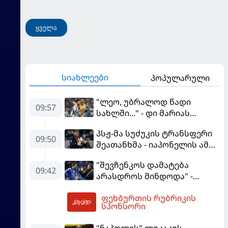
ყველა
სიახლეები
პოპულარული
"ლეო, უბრალოდ წადი
09:57
სახლში..." - დი მარიას
ემოციური წერილი მესის
პსჟ-მა სუძუკის ტრანსფერი
09:50
შეათანხმა - იაპონელის ამ
სეზონის მომავალი
"შევჩენკოს დამატება
შევალიეს
09:42
არასდროს მინდოდა" -
გადაწყვეტილებაზე გადის
მოურინიომ უკრაინელის
ფეხბურთის რუბრიკის
ტრანსფერი გაიხსენა
10:02
სპონსორი