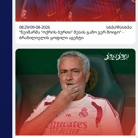
08:29/09-08-2026
ᲡᲮᲕᲐᲓᲐᲡᲮᲕᲐ
"ნეიმარმა "ოქროს ბურთი" მესის გამო ვერ მოიგო" -
ბრაზილიელის ყოფილი აგენტი