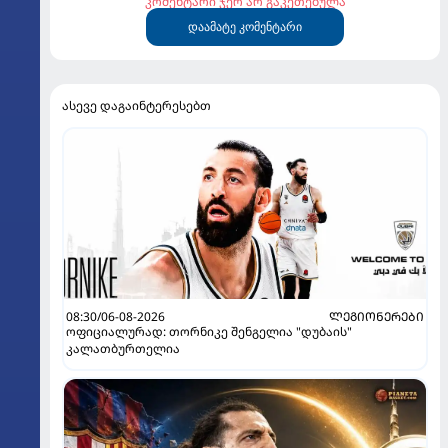
კომენტარი ჯერ არ გაკეთებულა
დაამატე კომენტარი
ასევე დაგაინტერესებთ
08:30/06-08-2026
ᲚᲔᲒᲘᲝᲜᲔᲠᲔᲑᲘ
ოფიციალურად: თორნიკე შენგელია "დუბაის"
კალათბურთელია