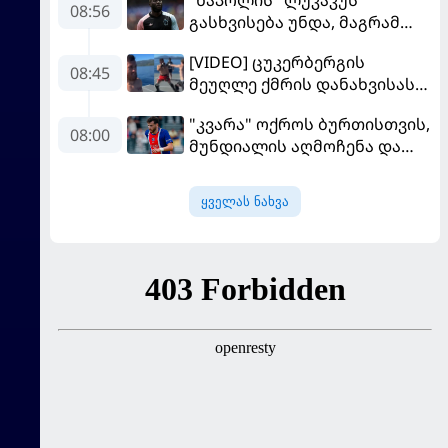
"ნაპოლის" ლუკაკუს
08:56
გასხვისება უნდა, მაგრამ
თურქებს თანხაზე ვერ
[VIDEO] ცუკერბერგის
უთანხმდება
08:45
მეუღლე ქმრის დანახვისას
გაოცებული დარჩა - მერაბ
"კვარა" ოქროს ბურთისთვის,
დვალიშვილი Facebook-ის
08:00
მუნდიალის აღმოჩენა და
დამფუძნებელს
სკანდალში მოხვედრილი
დაუპირისპირდა
მსაჯი - ევროპის სუპერთასის
ყველას ნახვა
PREVIEW