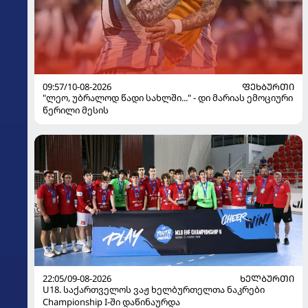
09:57/10-08-2026
ᲤᲔᲮᲑᲣᲠᲗᲘ
"ლეო, უბრალოდ წადი სახლში..." - დი მარიას ემოციური
წერილი მესის
22:05/09-08-2026
ᲮᲔᲚᲑᲣᲠᲗᲘ
U18. საქართველოს ვაჟ ხელბურთელთა ნაკრები
Championship I-ში დაწინაურდა