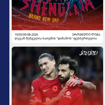
19:05/09-08-2026
ᲔᲠᲝᲕᲜᲣᲚᲘ ᲚᲘᲒᲐ
ლევან შენგელია ბათუმის "დინამოს" ფეხბურთელია