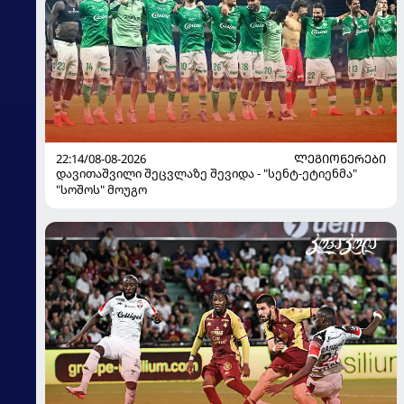
22:14/08-08-2026
ᲚᲔᲒᲘᲝᲜᲔᲠᲔᲑᲘ
დავითაშვილი შეცვლაზე შევიდა - "სენტ-ეტიენმა"
"სოშოს" მოუგო