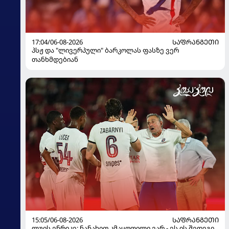
17:04/06-08-2026
ᲡᲐᲤᲠᲐᲜᲒᲔᲗᲘ
პსჟ და "ლივერპული" ბარკოლას ფასზე ვერ
თანხმდებიან
15:05/06-08-2026
ᲡᲐᲤᲠᲐᲜᲒᲔᲗᲘ
ლუის ენრიკე: ნანახით კმაყოფილი ვარ - ეს ის შედეგი