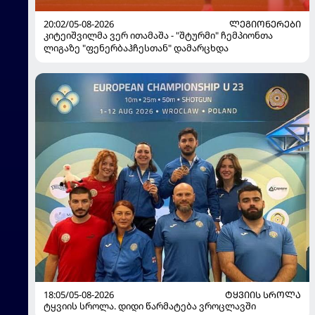
20:02/05-08-2026
ᲚᲔᲒᲘᲝᲜᲔᲠᲔᲑᲘ
კიტეიშვილმა ვერ ითამაშა - "შტურმი" ჩემპიონთა
ლიგაზე "ფენერბაჰჩესთან" დამარცხდა
18:05/05-08-2026
ᲢᲧᲕᲘᲘᲡ ᲡᲠᲝᲚᲐ
ტყვიის სროლა. დიდი წარმატება ვროცლავში