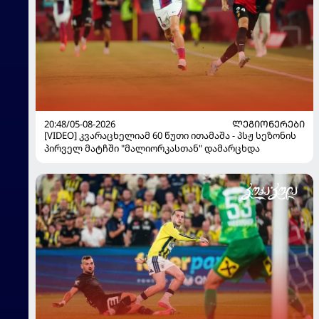
20:48/05-08-2026
ᲚᲔᲒᲘᲝᲜᲔᲠᲔᲑᲘ
[VIDEO] კვარაცხელიამ 60 წუთი ითამაშა - პსჟ სეზონის
პირველ მატჩში "მალიორკასთან" დამარცხდა