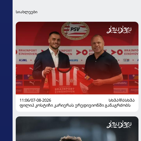
სიახლეები
11:06/07-08-2026
ᲡᲮᲕᲐᲓᲐᲡᲮᲕᲐ
ფილიპ კოსტიჩი კარიერას ერედივიონში განაგრძობს