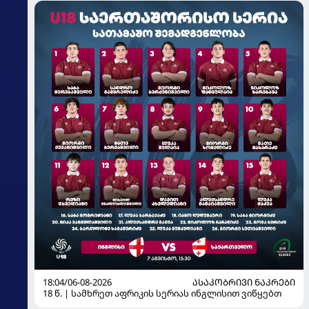
18:04/06-08-2026
ᲐᲡᲐᲙᲝᲑᲠᲘᲕᲘ ᲜᲐᲙᲠᲔᲑᲘ
18 წ. | სამხრეთ აფრიკის სერიას ინგლისით ვიწყებთ