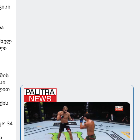
ვისი
და
თხელ
ული
ამის
სი
ულით
ქის
ყო 34
ს