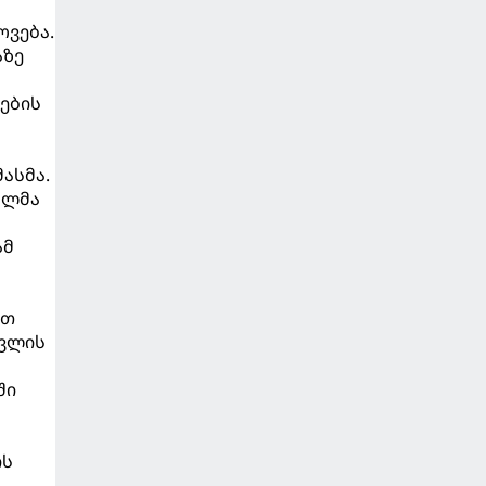
ოვება.
აზე
ების
ასმა.
ოლმა
ამ
ით
სვლის
ში
ის