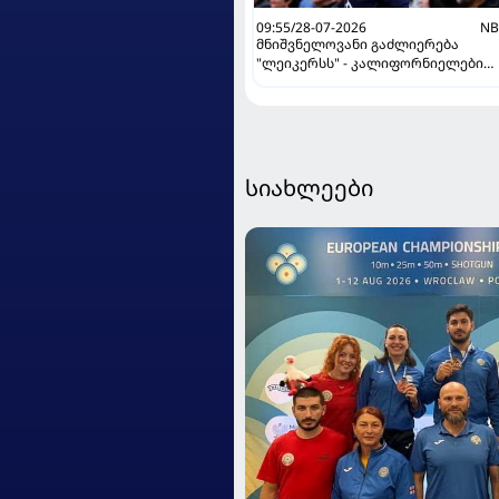
09:55/28-07-2026
NB
მნიშვნელოვანი გაძლიერება
"ლეიკერსს" - კალიფორნიელები
გაცვლას ამზადებენ
სიახლეები