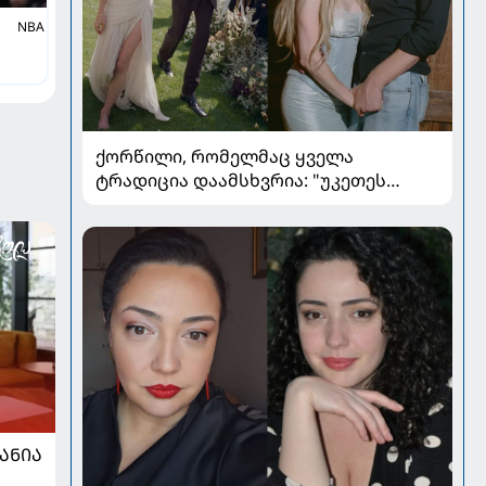
NBA
ქორწილი, რომელმაც ყველა
ტრადიცია დაამსხვრია: "უკეთეს
ქორწილზე ვერც ვიოცნებებდი“
ᲐᲜᲘᲐ