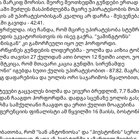
 მარკიფ მორისი. მეორე მეოთხედში გუნდები ერთად
ში შეძლეს მასპინძლებმა მცირე უპირატესობის მოპ
ის ამ უპირატესობისგან კვალიც არ დარჩა - შესვენებ
 გავიდა - 42:41.
აგრძელდა. ისე ჩანდა, რომ მცირე უპირატესობა სტუმრ
ედის ეკვატორისთვის ის ისევ გაქრა. "ვაშინგტონს"
ნისგან" კი გამორჩეული იყო ელ ჰორფორდი.
რწყინეს გუნდების ლიდერებმა - უოლმა და აიზია ტომ
ლმა თავისი 27 ქულიდან ათი ბოლო 12 წუთში აიღო, უ
ამტკიცა, რომ მთავარი კაცია გუნდში. სირენამდე
ნი" იგებდა ხუთი ქულის უპირატესობით - 87:82. მაგრ
ეგ დაფარებისა და უოლის ორი საჯარიმოს წყალობით,
ეტევები გაცვალეს ბილმა და ეივერი ბრედლიმ, 7.7 წამ
იდან ჩააგდო ჰორფორდმა. დადგა სცენაზე უოლის გა
მა სამქულიანი ჩააგდო და ერთი ქულით მოაგებინა
ნფერენციის ფინალისტი ამ წყვილში 16 მაისს, ბოსტონ
ბათობა, რომ "სან ანტონიოსა" და "ჰიუსტონის" სერი
აწყვეტილიყო, რადგან ჰიუსტონში გამართულ მეექვსე