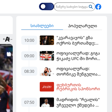
სიახლეები
პოპულარული
"კვარავაჯოს" გზა
+
-
10:00
ოქროს ბურთამდე:
თანამედროვე
ოფიციალურად: გიგა
ქართული ზღაპარი
09:00
ჭიკაძე UFC-ში მორიგ
ბრძოლას
ოფიციალურად:
სექტემბერში
08:30
თორნიკე შენგელია
გამართავს
"დუბაის"
ფეხბურთის
კალათბურთელია
10:52
რუბრიკის სპონსორი
მადრიდის "რეალის"
07:50
უჩვეულო ქმედება და
დიდი კომპრომისი -