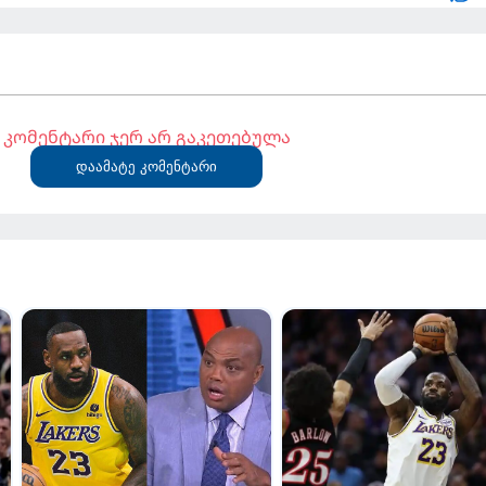
კომენტარი ჯერ არ გაკეთებულა
დაამატე კომენტარი