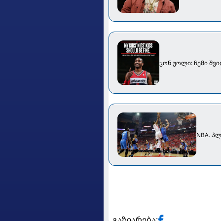
ჯონ უოლი: ჩემი შვ
NBA. პ
გაზიარება: