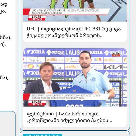
ლად
ვა,
UFC | ოფიციალურად: UFC 331-ზე გიგა
ჭიკაძე ჟოანდერსონ ბრიტოს
სნა).
დაუპირისპირდება
ი).
ნა),
ფეხბურთი | საბა საზონოვი:
„ერთწლიანი იძულებითი პაუზის
შემდეგ ჩემთვის ყველა მატჩი
მნიშვნელოვანია“