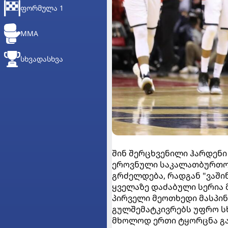
ᲤᲝᲠᲛᲣᲚᲐ 1
MMA
ᲡᲮᲕᲐᲓᲐᲡᲮᲕᲐ
შინ შერცხვენილი ჰარდენი
ეროვნული საკალათბურთო 
გრძელდება, რადგან "ვაში
ყველაზე დაძაბული სერია მ
პირველი მეოთხედი მასპინ
გულშემატკივრებს უფრო სხ
მხოლოდ ერთი ტყორცნა გამ