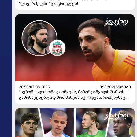
"ლივერპულში" გააგრძელებს
20:50/07-08-2026
ᲚᲔᲒᲘᲝᲜᲔᲠᲔᲑᲘ
"სეზონს ალისონი დაიწყებს, მამარდაშვილს შანსის
გამოსაყენებლად მოთმინება სჭირდება, რომელსაც
100%-ით მიიღებს" - განაცხადა "ლივერპულის"
ყოფილმა მეკარემ