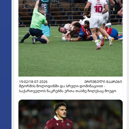
19:02/18-07-2026
ᲔᲠᲝᲕᲜᲣᲚᲘ ᲜᲐᲙᲠᲔᲑᲘ
შტორმის მოლოდინში და სრული დომინაციით -
საქართველოს ნაკრებმა ერთა თასზე ჩილესაც მოუგო