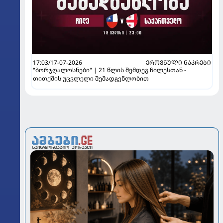
17:03/17-07-2026
ᲔᲠᲝᲕᲜᲣᲚᲘ ᲜᲐᲙᲠᲔᲑᲘ
"ბორჯღალოსნები" | 21 წლის შემდეგ ჩილესთან -
თითქმის უცვლელი შემადგენლობით