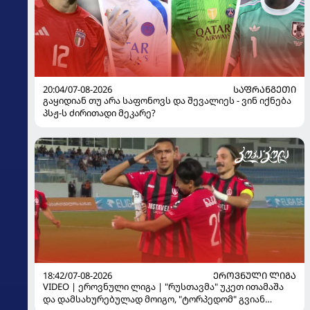
20:04/07-08-2026
ᲡᲐᲤᲠᲐᲜᲒᲔᲗᲘ
გაყიდიან თუ არა საფონოვს და შევალიეს - ვინ იქნება
პსჟ-ს ძირითადი მეკარე?
18:42/07-08-2026
ᲔᲠᲝᲕᲜᲣᲚᲘ ᲚᲘᲒᲐ
VIDEO | ეროვნული ლიგა | "რუსთავმა" უკეთ ითამაშა
და დამსახურებულად მოიგო, "ტორპედომ" გვიან