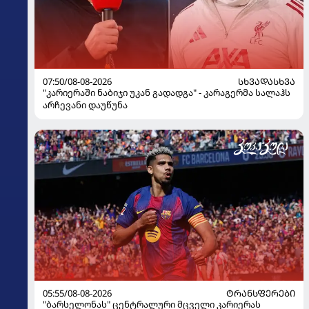
07:50/08-08-2026
ᲡᲮᲕᲐᲓᲐᲡᲮᲕᲐ
"კარიერაში ნაბიჯი უკან გადადგა" - კარაგერმა სალაჰს
არჩევანი დაუწუნა
05:55/08-08-2026
ᲢᲠᲐᲜᲡᲤᲔᲠᲔᲑᲘ
"ბარსელონას" ცენტრალური მცველი კარიერას