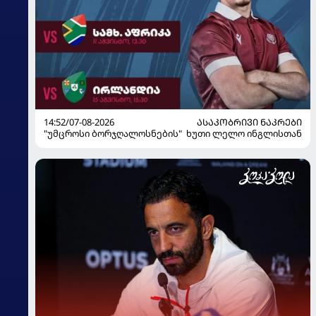
14:52/07-08-2026
ᲐᲡᲐᲙᲝᲑᲠᲘᲕᲘ ᲜᲐᲙᲠᲔᲑᲘ
"უმცროსი ბორჯღალოსნების" ხუთი ლელო ინგლისთან