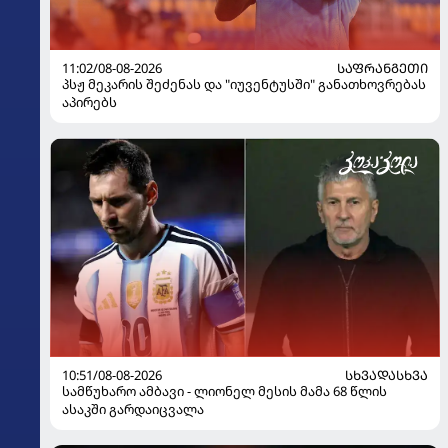
11:02/08-08-2026
ᲡᲐᲤᲠᲐᲜᲒᲔᲗᲘ
პსჟ მეკარის შეძენას და "იუვენტუსში" განათხოვრებას
აპირებს
10:51/08-08-2026
ᲡᲮᲕᲐᲓᲐᲡᲮᲕᲐ
სამწუხარო ამბავი - ლიონელ მესის მამა 68 წლის
ასაკში გარდაიცვალა