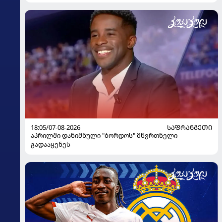
გაიღვიძა...
18:05/07-08-2026
ᲡᲐᲤᲠᲐᲜᲒᲔᲗᲘ
აპრილში დანიშნული "ბორდოს" მწვრთნელი
გადააყენეს