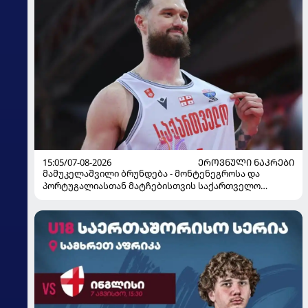
15:05/07-08-2026
ᲔᲠᲝᲕᲜᲣᲚᲘ ᲜᲐᲙᲠᲔᲑᲘ
მამუკელაშვილი ბრუნდება - მონტენეგროსა და
პორტუგალიასთან მატჩებისთვის საქართველო
მზადებას 15 კალათბურთელით იწყებს