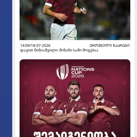
14:09/18-07-2026
ᲔᲠᲝᲕᲜᲣᲚᲘ ᲜᲐᲙᲠᲔᲑᲘ
დავით ნინიაშვილი: მიზანი სამი მოგებაა