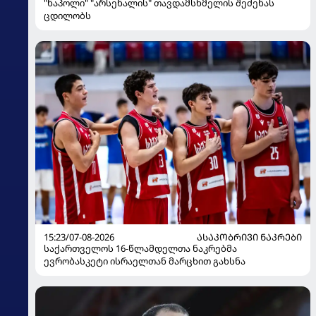
"ნაპოლი" "არსენალის" თავდამსხმელის შეძენას
ცდილობს
15:23/07-08-2026
ᲐᲡᲐᲙᲝᲑᲠᲘᲕᲘ ᲜᲐᲙᲠᲔᲑᲘ
საქართველოს 16-წლამდელთა ნაკრებმა
ევრობასკეტი ისრაელთან მარცხით გახსნა