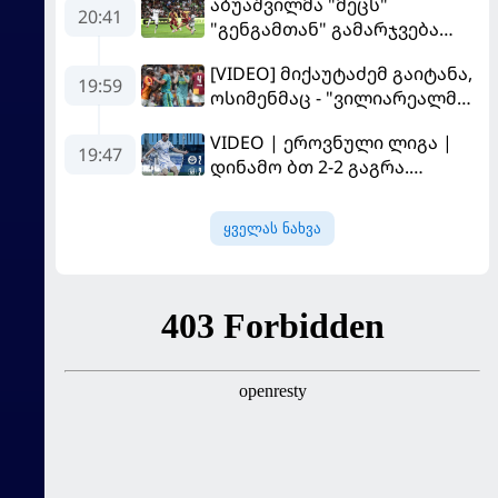
აბუაშვილმა "მეცს"
20:41
"გენგამთან" გამარჯვება
მოუპოვა
[VIDEO] მიქაუტაძემ გაიტანა,
19:59
ოსიმენმაც - "ვილიარეალმა"
სტამბოლში
VIDEO | ეროვნული ლიგა |
"გალათასარაის" მოუგო
19:47
დინამო ბთ 2-2 გაგრა.
გამოსყიდული "დანაშაული"
ყველას ნახვა