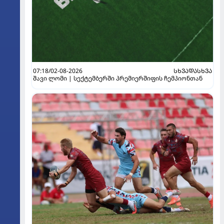
07:18/02-08-2026
ᲡᲮᲕᲐᲓᲐᲡᲮᲕᲐ
შავი ლომი | სექტემბერში პრემიერშიფის ჩემპიონთან