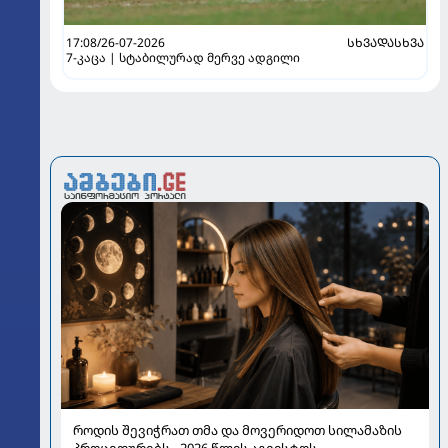
17:08/26-07-2026
ᲡᲮᲕᲐᲓᲐᲡᲮᲕᲐ
7-კაცა | სტაბილურად მერვე ადგილი
როდის შევიჭრათ თმა და მოვერიდოთ სილამაზის