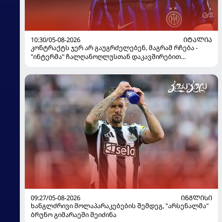
10:30/05-08-2026
ᲘᲢᲐᲚᲘᲐ
კონტრაქტს ჯერ არ გაუგრძელებენ, მაგრამ რჩება -
"ინტერმა" ჩალღანოღლუსთან დაკავშირებით
გადაწყვეტილება მიიღო
09:27/05-08-2026
ᲘᲜᲒᲚᲘᲡᲘ
ხანგლძრივი მოლაპარაკებების შემდეგ, "არსენალმა"
ბრუნო გიმარაეში შეიძინა