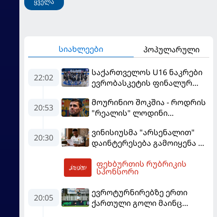
ყველა
სიახლეები
პოპულარული
საქართველოს U16 ნაკრები
22:02
ევრობასკეტის ფინალურ
ეტაპზე – A დივიზიონში
მოურინიო შოკშია - როდრის
ასპარეზობას იწყებს
20:53
"რეალის" ლოდინი
მობეზრდა და
ვინისიუსმა "არსენალით"
"ბარსელონაში" გადადის
20:30
დაინტერესება გამოიყენა და
"რეალთან" კონტრაქტი
ფეხბურთის რუბრიკის
მომგებიანად გააგრძელა
02:18
სპონსორი
ევროტურნირებზე ერთი
20:05
ქართული გოლი მაინც
გავიდა