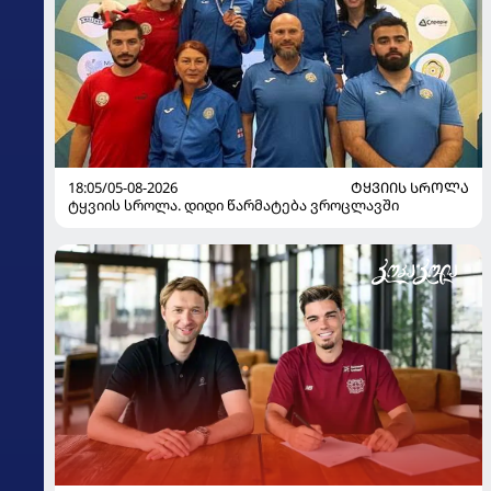
18:05/05-08-2026
ᲢᲧᲕᲘᲘᲡ ᲡᲠᲝᲚᲐ
ტყვიის სროლა. დიდი წარმატება ვროცლავში