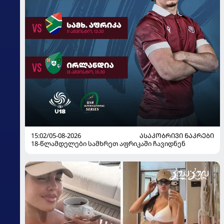
15:02/05-08-2026
ᲐᲡᲐᲙᲝᲑᲠᲘᲕᲘ ᲜᲐᲙᲠᲔᲑᲘ
18-წლამდელები სამხრეთ აფრიკაში ჩავიდნენ