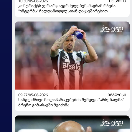
10:30/05-08-2026
ᲘᲢᲐᲚᲘᲐ
კონტრაქტს ჯერ არ გაუგრძელებენ, მაგრამ რჩება -
"ინტერმა" ჩალღანოღლუსთან დაკავშირებით
გადაწყვეტილება მიიღო
09:27/05-08-2026
ᲘᲜᲒᲚᲘᲡᲘ
ხანგლძრივი მოლაპარაკებების შემდეგ, "არსენალმა"
ბრუნო გიმარაეში შეიძინა