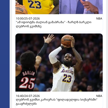
10:00/25-07-2026
NBA
"ამ იდიოტმა ძალიან გამაბრაზა" - ჩარლზ ბარკლი
ლებრონ ჯეიმსზე
16:40/24-07-2026
NBA
ლებრონ ჯეიმსი კარიერას "ფილადელფია სიქსერსში"
გააგრძელებს