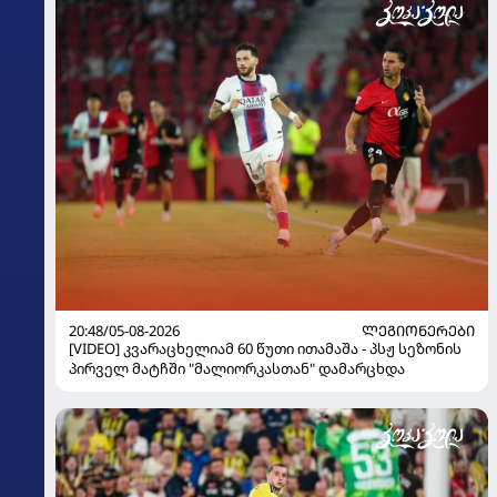
20:48/05-08-2026
ᲚᲔᲒᲘᲝᲜᲔᲠᲔᲑᲘ
[VIDEO] კვარაცხელიამ 60 წუთი ითამაშა - პსჟ სეზონის
პირველ მატჩში "მალიორკასთან" დამარცხდა