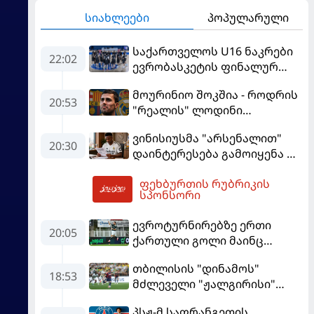
სიახლეები
პოპულარული
საქართველოს U16 ნაკრები
22:02
ევრობასკეტის ფინალურ
ეტაპზე – A დივიზიონში
მოურინიო შოკშია - როდრის
ასპარეზობას იწყებს
20:53
"რეალის" ლოდინი
მობეზრდა და
ვინისიუსმა "არსენალით"
"ბარსელონაში" გადადის
20:30
დაინტერესება გამოიყენა და
"რეალთან" კონტრაქტი
ფეხბურთის რუბრიკის
მომგებიანად გააგრძელა
03:58
სპონსორი
ევროტურნირებზე ერთი
20:05
ქართული გოლი მაინც
გავიდა
თბილისის "დინამოს"
18:53
მძლეველი "ჟალგირისი"
სახლში "ჰაიდუკთან"
პსჟ-მ საფრანგეთის