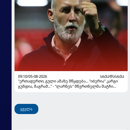
09:10/05-08-2026
ᲡᲮᲕᲐᲓᲐᲡᲮᲕᲐ
"ერთადერთი, გული ამაზე მწყდება... "იბერია" კარგი
გუნდია, მაგრამ..." - "ლარნეს" მწვრთნელმა მატჩი
შეაფასა და თბილისში თავდაჯერებული გუნდი
მოჰყავს
ყველა