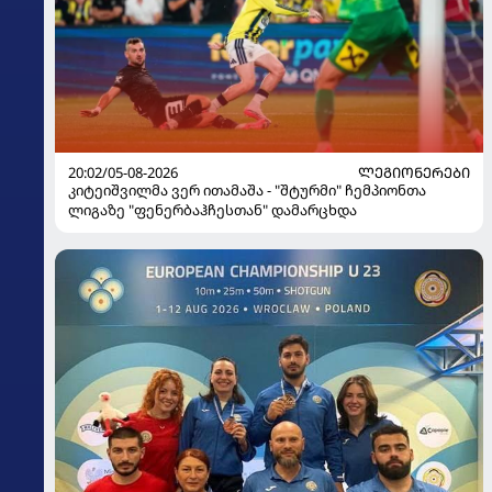
20:02/05-08-2026
ᲚᲔᲒᲘᲝᲜᲔᲠᲔᲑᲘ
კიტეიშვილმა ვერ ითამაშა - "შტურმი" ჩემპიონთა
ლიგაზე "ფენერბაჰჩესთან" დამარცხდა