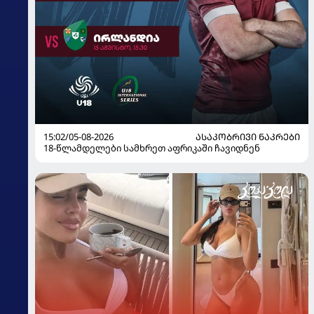
15:02/05-08-2026
ᲐᲡᲐᲙᲝᲑᲠᲘᲕᲘ ᲜᲐᲙᲠᲔᲑᲘ
18-წლამდელები სამხრეთ აფრიკაში ჩავიდნენ