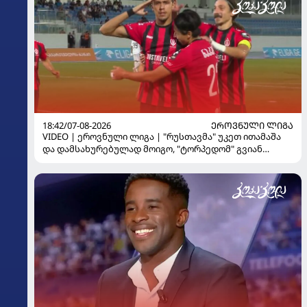
18:42/07-08-2026
ᲔᲠᲝᲕᲜᲣᲚᲘ ᲚᲘᲒᲐ
VIDEO | ეროვნული ლიგა | "რუსთავმა" უკეთ ითამაშა
და დამსახურებულად მოიგო, "ტორპედომ" გვიან
გაიღვიძა...