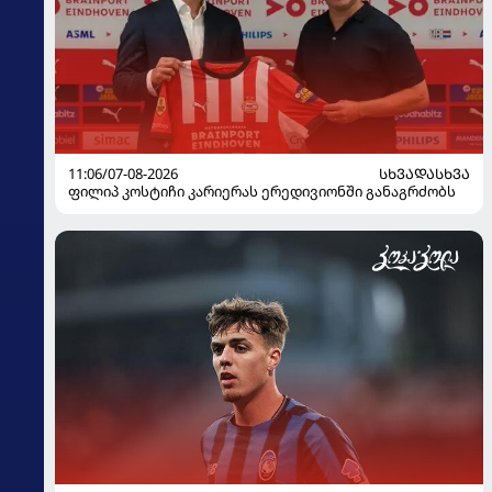
11:06/07-08-2026
ᲡᲮᲕᲐᲓᲐᲡᲮᲕᲐ
ფილიპ კოსტიჩი კარიერას ერედივიონში განაგრძობს