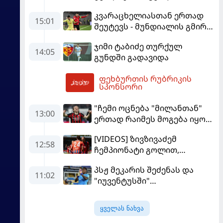
კვარაცხელიასთან ერთად
15:01
შეუტევს - მუნდიალის გმირი
მალე პსჟ-ს ფეხბურთელი
ჯიმი ტაბიძე თურქულ
გახდება
14:05
გუნდში გადავიდა
ფეხბურთის რუბრიკის
15:37
სპონსორი
"ჩემი ოცნება "მილანთან"
13:00
ერთად რაიმეს მოგება იყო" -
მოდრიჩმა "როსონერიში"
[VIDEOS] ზივზივაძემ
თავის მისიაზე ისაუბრა
12:58
ჩემპიონატი გოლით,
"ჰაიდენჰაიმმა" კი
პსჟ მეკარის შეძენას და
გამარჯვებით დაიწყო
11:02
"იუვენტუსში"
განათხოვრებას აპირებს
ყველას ნახვა