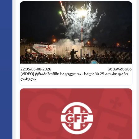
22:05/05-08-2026
ᲡᲮᲕᲐᲓᲐᲡᲮᲕᲐ
[VIDEO] ტრაპიზონში საგიჟეთია - სალაჰს 25 ათასი ფანი
დახვდა