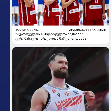
15:23/07-08-2026
ᲐᲡᲐᲙᲝᲑᲠᲘᲕᲘ ᲜᲐᲙᲠᲔᲑᲘ
საქართველოს 16-წლამდელთა ნაკრებმა
ევრობასკეტი ისრაელთან მარცხით გახსნა