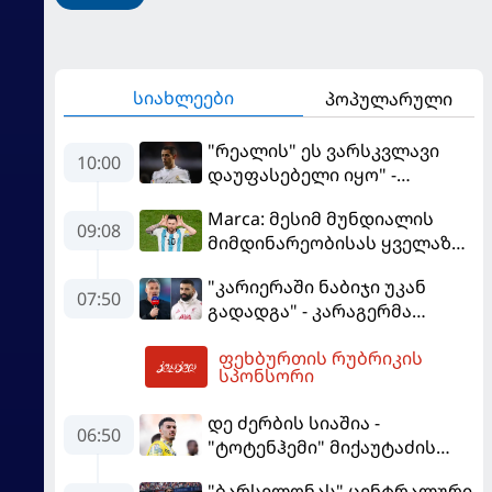
სიახლეები
პოპულარული
"რეალის" ეს ვარსკვლავი
10:00
დაუფასებელი იყო" -
ჩიჩარიტომ ყოფილ
Marca: მესიმ მუნდიალის
თანაგუნდელზე ისაუბრა
09:08
მიმდინარეობისას ყველაზე
მეტი მუქარა მიიღო
"კარიერაში ნაბიჯი უკან
07:50
გადადგა" - კარაგერმა
სალაჰს არჩევანი დაუწუნა
ფეხბურთის რუბრიკის
10:38
სპონსორი
დე ძერბის სიაშია -
06:50
"ტოტენჰემი" მიქაუტაძის
შეძენას განიხილავს
"ბარსელონას" ცენტრალური