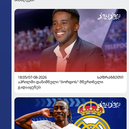
18:05/07-08-2026
ᲡᲐᲤᲠᲐᲜᲒᲔᲗᲘ
აპრილში დანიშნული "ბორდოს" მწვრთნელი
გადააყენეს