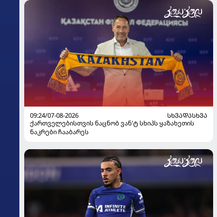
09:24/07-08-2026
ᲡᲮᲕᲐᲓᲐᲡᲮᲕᲐ
ქართველებისთვის ნაცნობ ვან'ტ სხიპს ყაზახეთის
ნაკრები ჩააბარეს