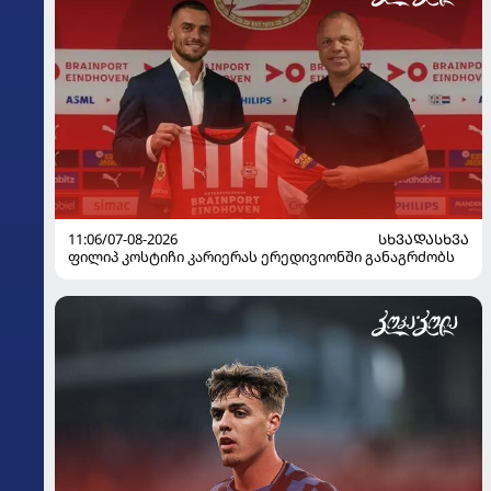
11:06/07-08-2026
ᲡᲮᲕᲐᲓᲐᲡᲮᲕᲐ
ფილიპ კოსტიჩი კარიერას ერედივიონში განაგრძობს