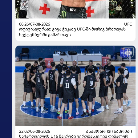
06:26/07-08-2026
UFC
ოფიციალურად: გიგა ჭიკაძე UFC-ში მორიგ ბრძოლას
სექტემბერში გამართავს
22:02/06-08-2026
ᲐᲡᲐᲙᲝᲑᲠᲘᲕᲘ ᲜᲐᲙᲠᲔᲑᲘ
საქართველოს U16 ნაკრები ევრობასკეტის ფინალურ