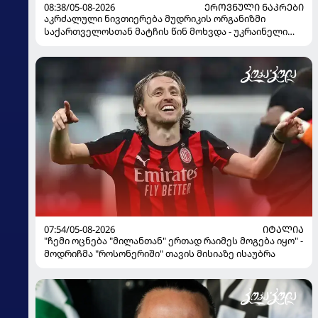
08:38/05-08-2026
ᲔᲠᲝᲕᲜᲣᲚᲘ ᲜᲐᲙᲠᲔᲑᲘ
აკრძალული ნივთიერება მუდრიკის ორგანიზმი
საქართველოსთან მატჩის წინ მოხვდა - უკრაინელი
ჟურნალისტი ფეხბურთელის დისკვალიფიკაციაზე
ინფორმაციას ავრცელებს
07:54/05-08-2026
ᲘᲢᲐᲚᲘᲐ
"ჩემი ოცნება "მილანთან" ერთად რაიმეს მოგება იყო" -
მოდრიჩმა "როსონერიში" თავის მისიაზე ისაუბრა