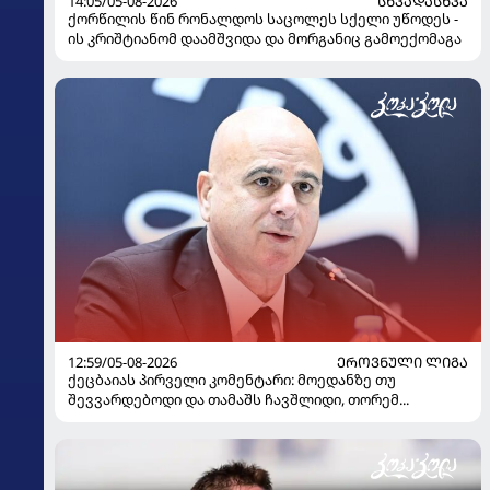
14:05/05-08-2026
ᲡᲮᲕᲐᲓᲐᲡᲮᲕᲐ
ქორწილის წინ რონალდოს საცოლეს სქელი უწოდეს -
ის კრიშტიანომ დაამშვიდა და მორგანიც გამოექომაგა
12:59/05-08-2026
ᲔᲠᲝᲕᲜᲣᲚᲘ ᲚᲘᲒᲐ
ქეცბაიას პირველი კომენტარი: მოედანზე თუ
შევვარდებოდი და თამაშს ჩავშლიდი, თორემ...