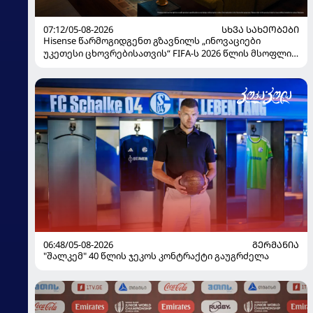
07:12/05-08-2026
ᲡᲮᲕᲐ ᲡᲐᲮᲔᲝᲑᲔᲑᲘ
Hisense წარმოგიდგენთ გზავნილს „ინოვაციები
უკეთესი ცხოვრებისათვის“ FIFA-ს 2026 წლის მსოფლიო
ჩემპიონატზე
06:48/05-08-2026
ᲒᲔᲠᲛᲐᲜᲘᲐ
"შალკემ" 40 წლის ჯეკოს კონტრაქტი გაუგრძელა