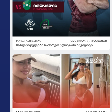
15:02/05-08-2026
ᲐᲡᲐᲙᲝᲑᲠᲘᲕᲘ ᲜᲐᲙᲠᲔᲑᲘ
18-წლამდელები სამხრეთ აფრიკაში ჩავიდნენ