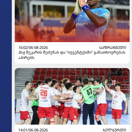
16:02/06-08-2026
ᲡᲐᲤᲠᲐᲜᲒᲔᲗᲘ
პსჟ მეკარის შეძენას და "იუვენტუსში" განათხოვრებას
აპირებს
14:01/06-08-2026
ᲮᲔᲚᲑᲣᲠᲗᲘ