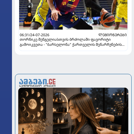
06:31/24-07-2026
ᲚᲔᲒᲘᲝᲜᲔᲠᲔᲑᲘ
თორნიკე შენგელიასთვის ბრძოლაში ფავორიტი
გამოიკვეთა - "ბარსელონა" ქართველის შენარჩუნების
იმედს არ კარგავს