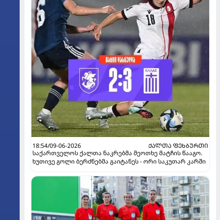
18:54/09-06-2026
ᲥᲐᲚᲗᲐ ᲤᲔᲮᲑᲣᲠᲗᲘ
საქართველოს ქალთა ნაკრებმა მეოთხე მატჩის წააგო.
ხუთივე გოლი ბერძნებმა გაიტანეს - ორი საკუთარ კარში