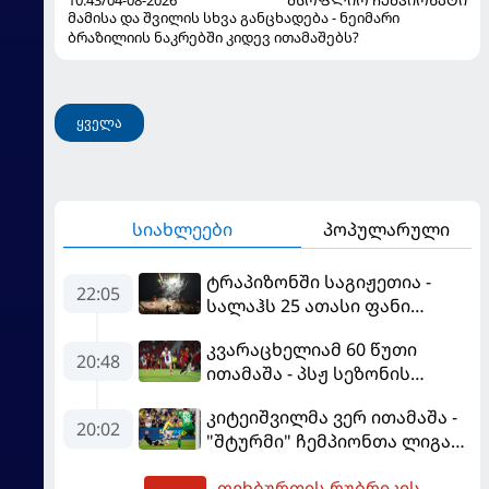
მამისა და შვილის სხვა განცხადება - ნეიმარი
ბრაზილიის ნაკრებში კიდევ ითამაშებს?
ყველა
სიახლეები
პოპულარული
ტრაპიზონში საგიჟეთია -
22:05
სალაჰს 25 ათასი ფანი
დახვდა
კვარაცხელიამ 60 წუთი
20:48
ითამაშა - პსჟ სეზონის
პირველ მატჩში
კიტეიშვილმა ვერ ითამაშა -
"მალიორკასთან"
20:02
"შტურმი" ჩემპიონთა ლიგაზე
დამარცხდა
"ფენერბაჰჩესთან"
ფეხბურთის რუბრიკის
დამარცხდა