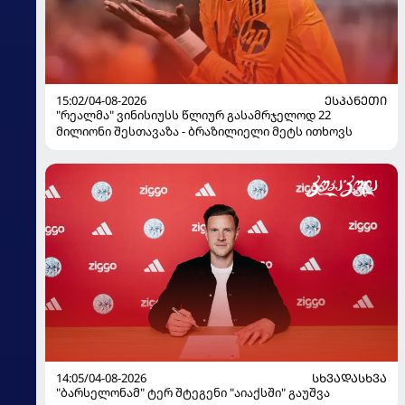
15:02/04-08-2026
ᲔᲡᲞᲐᲜᲔᲗᲘ
"რეალმა" ვინისიუსს წლიურ გასამრჯელოდ 22
მილიონი შესთავაზა - ბრაზილიელი მეტს ითხოვს
14:05/04-08-2026
ᲡᲮᲕᲐᲓᲐᲡᲮᲕᲐ
"ბარსელონამ" ტერ შტეგენი "აიაქსში" გაუშვა