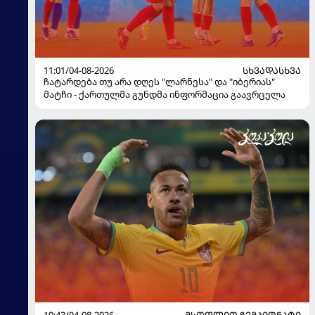
11:01/04-08-2026
ᲡᲮᲕᲐᲓᲐᲡᲮᲕᲐ
ჩატარდება თუ არა დღეს "ლარნესა" და "იბერიას"
მატჩი - ქართულმა გუნდმა ინფორმაცია გაავრცელა
10:43/04-08-2026
ᲛᲡᲝᲤᲚᲘᲝ ᲩᲔᲛᲞᲘᲝᲜᲐᲢᲘ