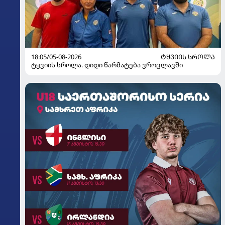
18:05/05-08-2026
ᲢᲧᲕᲘᲘᲡ ᲡᲠᲝᲚᲐ
ტყვიის სროლა. დიდი წარმატება ვროცლავში