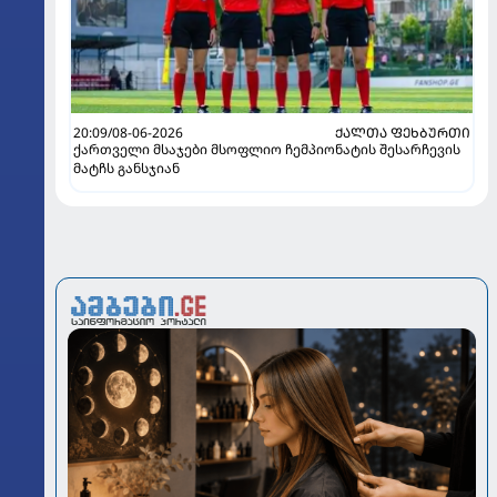
20:09/08-06-2026
ᲥᲐᲚᲗᲐ ᲤᲔᲮᲑᲣᲠᲗᲘ
ქართველი მსაჯები მსოფლიო ჩემპიონატის შესარჩევის
მატჩს განსჯიან