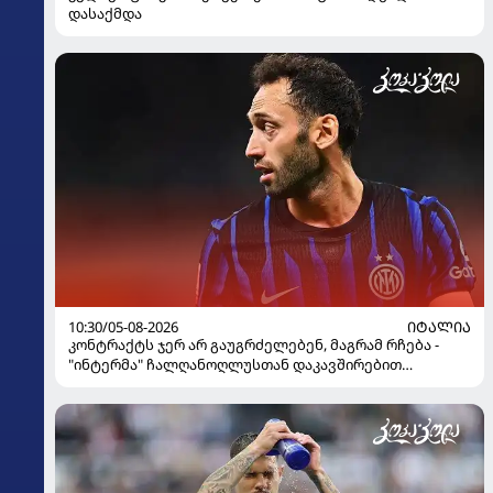
დასაქმდა
10:30/05-08-2026
ᲘᲢᲐᲚᲘᲐ
კონტრაქტს ჯერ არ გაუგრძელებენ, მაგრამ რჩება -
"ინტერმა" ჩალღანოღლუსთან დაკავშირებით
გადაწყვეტილება მიიღო