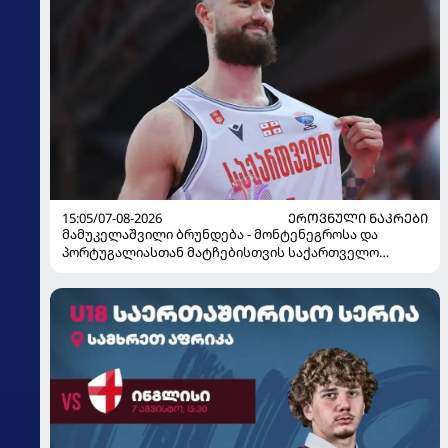
15:05/07-08-2026
ᲔᲠᲝᲕᲜᲣᲚᲘ ᲜᲐᲙᲠᲔᲑᲘ
მამუკელაშვილი ბრუნდება - მონტენეგროსა და
პორტუგალიასთან მატჩებისთვის საქართველო
მზადებას 15 კალათბურთელით იწყებს