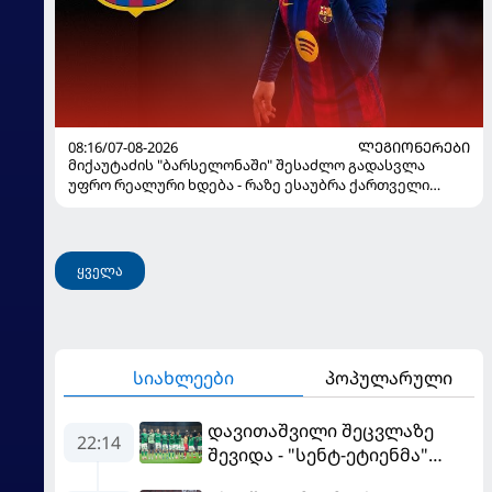
08:16/07-08-2026
ᲚᲔᲒᲘᲝᲜᲔᲠᲔᲑᲘ
მიქაუტაძის "ბარსელონაში" შესაძლო გადასვლა
უფრო რეალური ხდება - რაზე ესაუბრა ქართველი
კატალონიელთა მთავარ მწვრთნელს
ყველა
სიახლეები
პოპულარული
დავითაშვილი შეცვლაზე
22:14
შევიდა - "სენტ-ეტიენმა"
"სოშოს" მოუგო