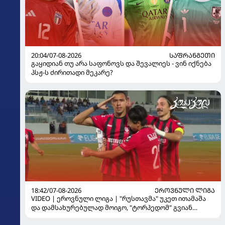
20:04/07-08-2026
ᲡᲐᲤᲠᲐᲜᲒᲔᲗᲘ
გაყიდიან თუ არა საფონოვს და შევალიეს - ვინ იქნება
პსჟ-ს ძირითადი მეკარე?
18:42/07-08-2026
ᲔᲠᲝᲕᲜᲣᲚᲘ ᲚᲘᲒᲐ
VIDEO | ეროვნული ლიგა | "რუსთავმა" უკეთ ითამაშა
და დამსახურებულად მოიგო, "ტორპედომ" გვიან
გაიღვიძა...