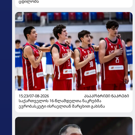
ცდილობს
15:23/07-08-2026
ᲐᲡᲐᲙᲝᲑᲠᲘᲕᲘ ᲜᲐᲙᲠᲔᲑᲘ
საქართველოს 16-წლამდელთა ნაკრებმა
ევრობასკეტი ისრაელთან მარცხით გახსნა