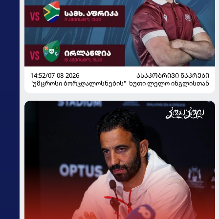
14:52/07-08-2026
ᲐᲡᲐᲙᲝᲑᲠᲘᲕᲘ ᲜᲐᲙᲠᲔᲑᲘ
"უმცროსი ბორჯღალოსნების" ხუთი ლელო ინგლისთან