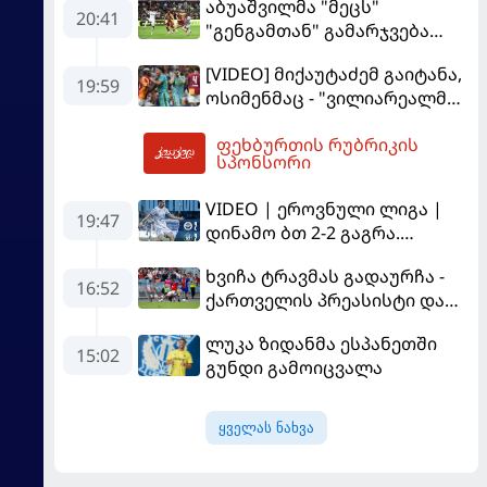
აბუაშვილმა "მეცს"
20:41
"გენგამთან" გამარჯვება
მოუპოვა
[VIDEO] მიქაუტაძემ გაიტანა,
19:59
ოსიმენმაც - "ვილიარეალმა"
სტამბოლში
ფეხბურთის რუბრიკის
"გალათასარაის" მოუგო
02:18
სპონსორი
VIDEO | ეროვნული ლიგა |
19:47
დინამო ბთ 2-2 გაგრა.
გამოსყიდული "დანაშაული"
ხვიჩა ტრავმას გადაურჩა -
16:52
ქართველის პრეასისტი და
პსჟ-ს ფრე "მანჩესტერ
ლუკა ზიდანმა ესპანეთში
იუნაიტედთან"
15:02
გუნდი გამოიცვალა
ყველას ნახვა