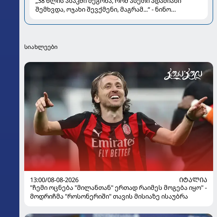
„38 წლის ასაკში მეგონა, რომ ასეთი ადამიანი
შემხვდა, ოჯახი შევქმენი, მაგრამ...“ - ნინო
მუმლაძის ინტერვიუ ოჯახსა და განქორწინებაზე
სიახლეები
13:00/08-08-2026
ᲘᲢᲐᲚᲘᲐ
"ჩემი ოცნება "მილანთან" ერთად რაიმეს მოგება იყო" -
მოდრიჩმა "როსონერიში" თავის მისიაზე ისაუბრა