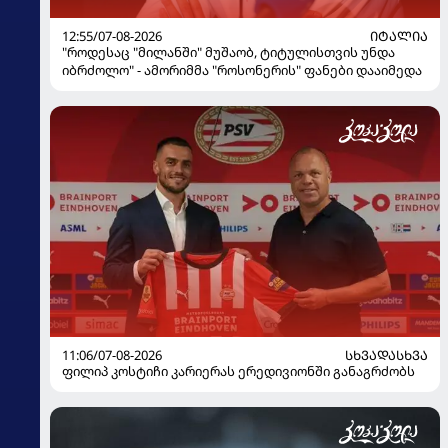
12:55/07-08-2026
ᲘᲢᲐᲚᲘᲐ
"როდესაც "მილანში" მუშაობ, ტიტულისთვის უნდა
იბრძოლო" - ამორიმმა "როსონერის" ფანები დააიმედა
11:06/07-08-2026
ᲡᲮᲕᲐᲓᲐᲡᲮᲕᲐ
ფილიპ კოსტიჩი კარიერას ერედივიონში განაგრძობს