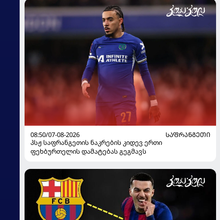
08:50/07-08-2026
ᲡᲐᲤᲠᲐᲜᲒᲔᲗᲘ
პსჟ საფრანგეთის ნაკრების კიდევ ერთი
ფეხბურთელის დამატებას გეგმავს