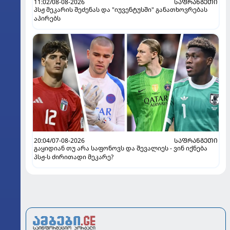
11:02/08-08-2026
ᲡᲐᲤᲠᲐᲜᲒᲔᲗᲘ
პსჟ მეკარის შეძენას და "იუვენტუსში" განათხოვრებას
აპირებს
20:04/07-08-2026
ᲡᲐᲤᲠᲐᲜᲒᲔᲗᲘ
გაყიდიან თუ არა საფონოვს და შევალიეს - ვინ იქნება
პსჟ-ს ძირითადი მეკარე?