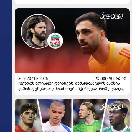
20:50/07-08-2026
ᲚᲔᲒᲘᲝᲜᲔᲠᲔᲑᲘ
"სეზონს ალისონი დაიწყებს, მამარდაშვილს შანსის
გამოსაყენებლად მოთმინება სჭირდება, რომელსაც
100%-ით მიიღებს" - განაცხადა "ლივერპულის"
ყოფილმა მეკარემ