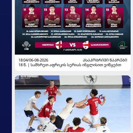
18:04/06-08-2026
ᲐᲡᲐᲙᲝᲑᲠᲘᲕᲘ ᲜᲐᲙᲠᲔᲑᲘ
18 წ. | სამხრეთ აფრიკის სერიას ინგლისით ვიწყებთ