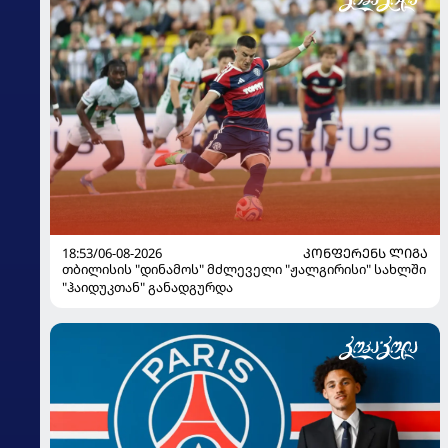
18:53/06-08-2026
ᲙᲝᲜᲤᲔᲠᲔᲜᲡ ᲚᲘᲒᲐ
თბილისის "დინამოს" მძლეველი "ჟალგირისი" სახლში
"ჰაიდუკთან" განადგურდა