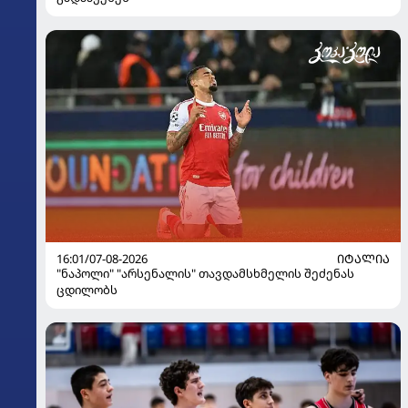
16:01/07-08-2026
ᲘᲢᲐᲚᲘᲐ
"ნაპოლი" "არსენალის" თავდამსხმელის შეძენას
ცდილობს