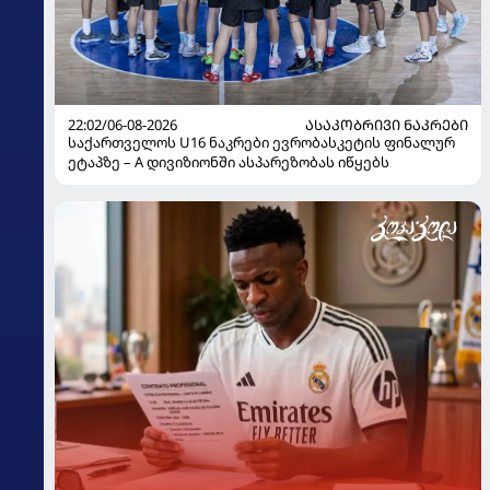
22:02/06-08-2026
ᲐᲡᲐᲙᲝᲑᲠᲘᲕᲘ ᲜᲐᲙᲠᲔᲑᲘ
საქართველოს U16 ნაკრები ევრობასკეტის ფინალურ
ეტაპზე – A დივიზიონში ასპარეზობას იწყებს