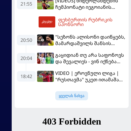
[VIDEOS] ნიდერლანდების
გააგრძელებს
21:55
ჩემპიონატი იეგოიანის
გოლით გაიხსნა - ის მატჩის
ფეხბურთის რუბრიკის
MVP გახდა
07:16
სპონსორი
"სეზონს ალისონი დაიწყებს,
20:50
მამარდაშვილს შანსის
გამოსაყენებლად
გაყიდიან თუ არა საფონოვს
მოთმინება სჭირდება,
20:04
და შევალიეს - ვინ იქნება
რომელსაც 100%-ით
პსჟ-ს ძირითადი მეკარე?
მიიღებს" - განაცხადა
VIDEO | ეროვნული ლიგა |
"ლივერპულის" ყოფილმა
18:42
"რუსთავმა" უკეთ ითამაშა
მეკარემ
და დამსახურებულად
მოიგო, "ტორპედომ" გვიან
ყველას ნახვა
გაიღვიძა...