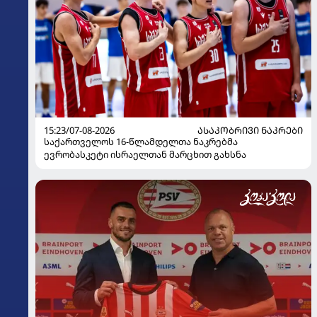
15:23/07-08-2026
ᲐᲡᲐᲙᲝᲑᲠᲘᲕᲘ ᲜᲐᲙᲠᲔᲑᲘ
საქართველოს 16-წლამდელთა ნაკრებმა
ევრობასკეტი ისრაელთან მარცხით გახსნა