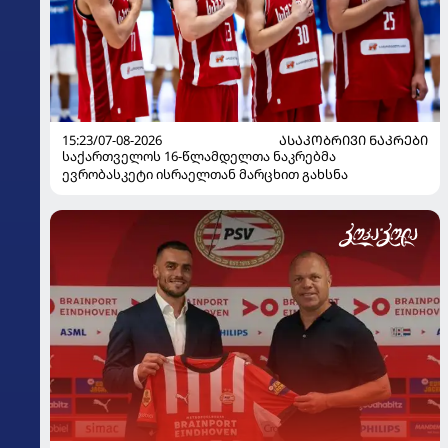
15:23/07-08-2026
ᲐᲡᲐᲙᲝᲑᲠᲘᲕᲘ ᲜᲐᲙᲠᲔᲑᲘ
საქართველოს 16-წლამდელთა ნაკრებმა
ევრობასკეტი ისრაელთან მარცხით გახსნა