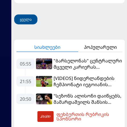
ყველა
სიახლეები
პოპულარული
"ბარსელონას" ცენტრალური
05:55
მცველი კარიერას
"ლივერპულში"
[VIDEOS] ნიდერლანდების
გააგრძელებს
21:55
ჩემპიონატი იეგოიანის
გოლით გაიხსნა - ის მატჩის
"სეზონს ალისონი დაიწყებს,
MVP გახდა
20:50
მამარდაშვილს შანსის
გამოსაყენებლად
ფეხბურთის რუბრიკის
მოთმინება სჭირდება,
06:48
სპონსორი
რომელსაც 100%-ით
მიიღებს" - განაცხადა