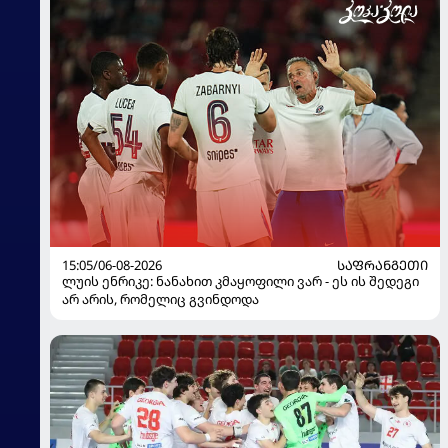
15:05/06-08-2026
ᲡᲐᲤᲠᲐᲜᲒᲔᲗᲘ
ლუის ენრიკე: ნანახით კმაყოფილი ვარ - ეს ის შედეგი
არ არის, რომელიც გვინდოდა