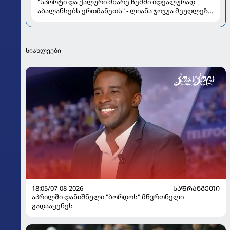
"სპორტი და ქალური მხარე ჩემში იდეალურად
აბალანსებს ერთმანეთს" - ლიანა ჯოჯუა მეუღლეზე,
მომავლის გეგმებსა და სიყვარულზე
სიახლეები
18:05/07-08-2026
ᲡᲐᲤᲠᲐᲜᲒᲔᲗᲘ
აპრილში დანიშნული "ბორდოს" მწვრთნელი
გადააყენეს