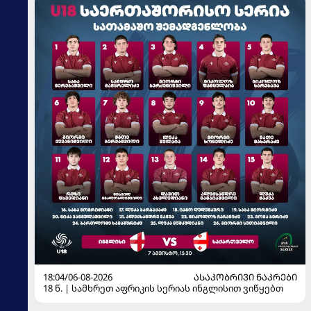
18:04/06-08-2026
ᲐᲡᲐᲙᲝᲑᲠᲘᲕᲘ ᲜᲐᲙᲠᲔᲑᲘ
18 წ. | სამხრეთ აფრიკის სერიას ინგლისით ვიწყებთ