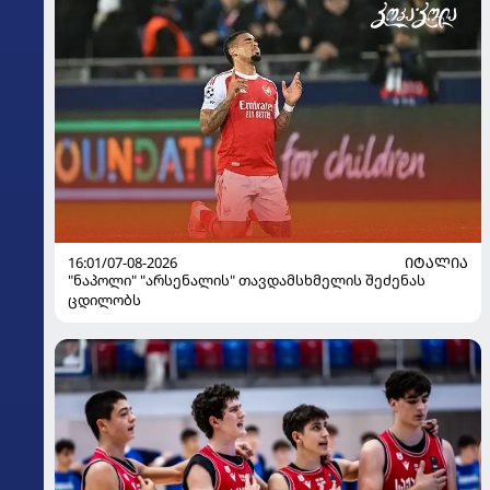
16:01/07-08-2026
ᲘᲢᲐᲚᲘᲐ
"ნაპოლი" "არსენალის" თავდამსხმელის შეძენას
ცდილობს