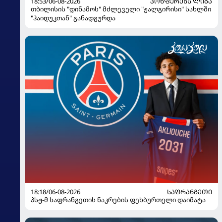
18:53/06-08-2026
ᲙᲝᲜᲤᲔᲠᲔᲜᲡ ᲚᲘᲒᲐ
თბილისის "დინამოს" მძლეველი "ჟალგირისი" სახლში
"ჰაიდუკთან" განადგურდა
18:18/06-08-2026
ᲡᲐᲤᲠᲐᲜᲒᲔᲗᲘ
პსჟ-მ საფრანგეთის ნაკრების ფეხბურთელი დაიმატა