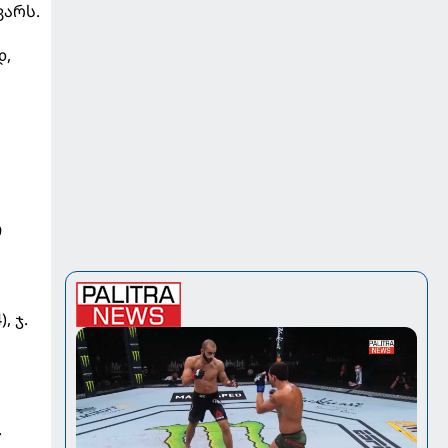
ვარს.
დ,
9
, ჯ.
.