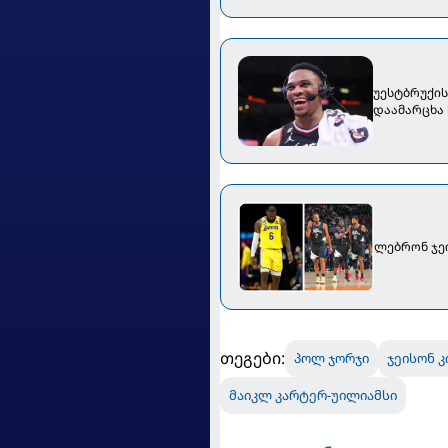
უესტბრუქის
დაამარცხა 
ლებრონ ჯეი
თეგები:
პოლ ჯორჯი
ჯეისონ კ
მაიკლ კარტერ-უილიამსი