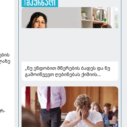
ების
ლაზე
„ნუ ენდობით მწერების ბადეს და ნუ
გამოიწვევთ ღებინებას ქიმიის
გადაყლაპვისას“ - როგორ ვიხსნათ
ს
ბავშვი კრიტიკულ სიტუაციაში,
პედიატრ სალომე ახვლედიანის
რჩევები
რ-