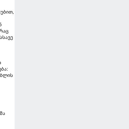
ს
ებით,
ნ
 რაც
სსავე
რ
ბა:
უბლის
მა