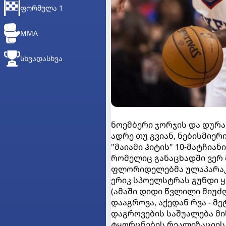
ᲤᲝᲠᲛᲣᲚᲐ 1
MMA
ᲡᲮᲕᲐᲓᲐᲡᲮᲕᲐ
ნოემბერი ჯორჯის და დურა
ადრე თუ გვიან, ნებისმიერ
"მაიამი ჰიტის" 10-მატჩიან
რომელიც განაცხადში ვერ
ფლორიდელებმა ულაპარაკო
ერიკ სპოელსტრას გუნდი ყ
(ამაში დიდი წვლილი მიუძ
დააგროვა, აქედან რვა - მ
დაგროვების საშუალება მი
ტყორცნების რეალიზაციის 