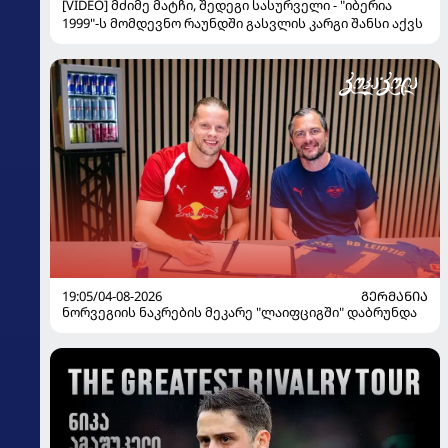
[VIDEO] მძიმე მატჩი, შედეგი სასურველი - "იბერია
1999"-ს მომდევნო რაუნდში გასვლის კარგი შანსი აქვს
19:05/04-08-2026
ᲒᲔᲠᲛᲐᲜᲘᲐ
ნორვეგიის ნაკრების მეკარე "ლაიფციგში" დაბრუნდა