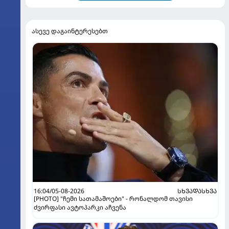
ასევე დაგაინტერესებთ
16:04/05-08-2026
ᲡᲮᲕᲐᲓᲐᲡᲮᲕᲐ
[PHOTO] "ჩემი სათამაშოები" - რონალდომ თავისი
ძვირფასი ავტოპარკი აჩვენა