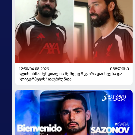
12:50/04-08-2026
ᲘᲜᲒᲚᲘᲡᲘ
ალისონმა მუნდიალის შემდეგ 5 კვირა დაისვენა და
"ლივერპულს" დაუბრუნდა