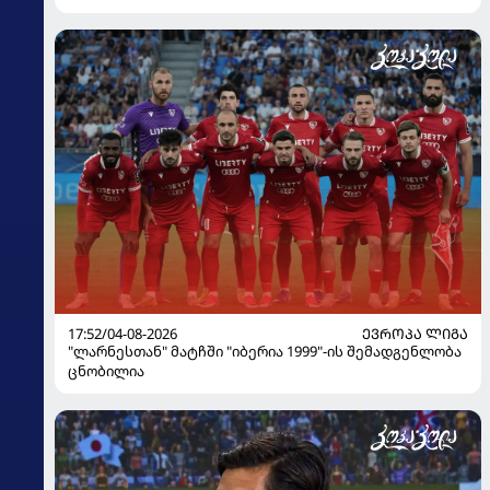
17:52/04-08-2026
ᲔᲕᲠᲝᲞᲐ ᲚᲘᲒᲐ
"ლარნესთან" მატჩში "იბერია 1999"-ის შემადგენლობა
ცნობილია