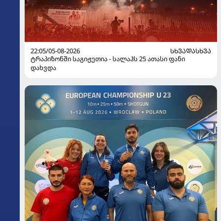
22:05/05-08-2026
ᲡᲮᲕᲐᲓᲐᲡᲮᲕᲐ
ტრაპიზონში საგიჟეთია - სალაჰს 25 ათასი ფანი
დახვდა