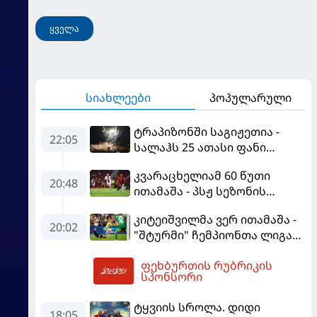
ყველა
სიახლეები
პოპულარული
ტრაპიზონში საგიჟეთია -
22:05
სალაჰს 25 ათასი ფანი
დახვდა
კვარაცხელიამ 60 წუთი
20:48
ითამაშა - პსჟ სეზონის
პირველ მატჩში
კიტეიშვილმა ვერ ითამაშა -
"მალიორკასთან"
20:02
"შტურმი" ჩემპიონთა ლიგაზე
დამარცხდა
"ფენერბაჰჩესთან"
ფეხბურთის რუბრიკის
დამარცხდა
05:54
სპონსორი
ტყვიის სროლა. დიდი
18:05