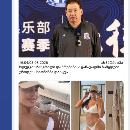
16:04/05-08-2026
ᲡᲮᲕᲐᲓᲐᲡᲮᲕᲐ
სლუცკის ჩასვრილი და "რუბინის" განავალში ჩამგდები
უწოდეს - სიომინმა დაიცვა