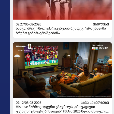
09:27/05-08-2026
ᲘᲜᲒᲚᲘᲡᲘ
ხანგლძრივი მოლაპარაკებების შემდეგ, "არსენალმა"
ბრუნო გიმარაეში შეიძინა
07:12/05-08-2026
ᲡᲮᲕᲐ ᲡᲐᲮᲔᲝᲑᲔᲑᲘ
Hisense წარმოგიდგენთ გზავნილს „ინოვაციები
უკეთესი ცხოვრებისათვის“ FIFA-ს 2026 წლის მსოფლიო