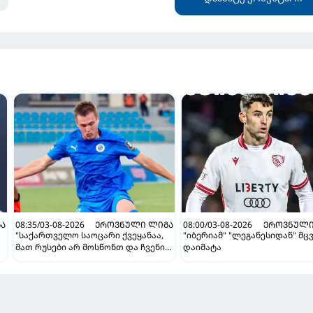
Ა
08:35/03-08-2026
ᲔᲠᲝᲕᲜᲣᲚᲘ ᲚᲘᲒᲐ
08:00/03-08-2026
ᲔᲠᲝᲕᲜᲣᲚᲘ
"საქართველო საოცარი ქვეყანაა,
"იბერიამ" "ლეგანესიდან" მც
მათ რუსები არ მოსწონთ და ჩვენი
დაიმატა
მსგავსი მენტალიტეტი აქვთ" -
ინტერვიუ "გაგრას" უკრაინელ
ფორვარდთან