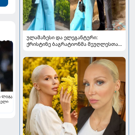
ულამაზესი და ელეგანტური:
ქრისტინე ბაგრატიონმა მეუღლესთან
ერთად გადაღებული ახალი კადრები
გააზიარა
 ᲚᲘᲒᲐ
ველი