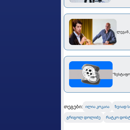
ლევან 
"ზესტაფო
თეგები:
ილია კოკაია
ზვიად ს
გრიგოლ დოლიძე
რატკო დოსტ