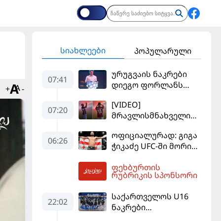
სიახლეები
პოპულარული
ურუგვაის ნაკრები
07:41
დიეგო ფორლანს
+
-
ჩააბარეს
[VIDEO]
07:20
მრავლისმნახველი
სალაჰიც შოკში
ოფიციალურად: გიგა
ჩააგდეს - რა
06:26
ჭიკაძე UFC-ში მორიგ
ხდებოდა ტრაბზონში
ბრძოლას
ეგვიპტელი
ფეხბურთის
სექტემბერში
ფეხბურთელის
08:02
რუბრიკის სპონსორი
გამართავს
წარდგენისას
საქართველოს U16
22:02
ნაკრები
ევრობასკეტის