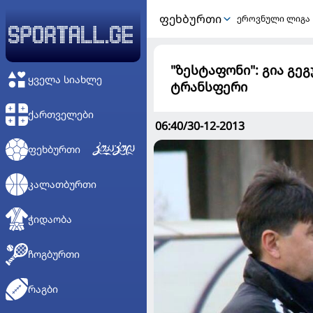
ᲤᲔᲮᲑᲣᲠᲗᲘ
ეროვნული ლიგა
"ზესტაფონი": გია გე
ᲧᲕᲔᲚᲐ ᲡᲘᲐᲮᲚᲔ
ტრანსფერი
ᲥᲐᲠᲗᲕᲔᲚᲔᲑᲘ
06:40/30-12-2013
ᲤᲔᲮᲑᲣᲠᲗᲘ
ᲙᲐᲚᲐᲗᲑᲣᲠᲗᲘ
ᲭᲘᲓᲐᲝᲑᲐ
ᲩᲝᲒᲑᲣᲠᲗᲘ
ᲠᲐᲒᲑᲘ