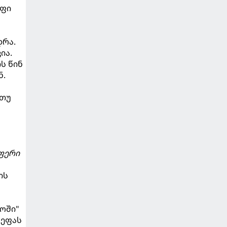
ოფი
დრა.
ია.
ს წინ
ნ.
 თუ
აფერი
ის
1
ოში"
უეფას