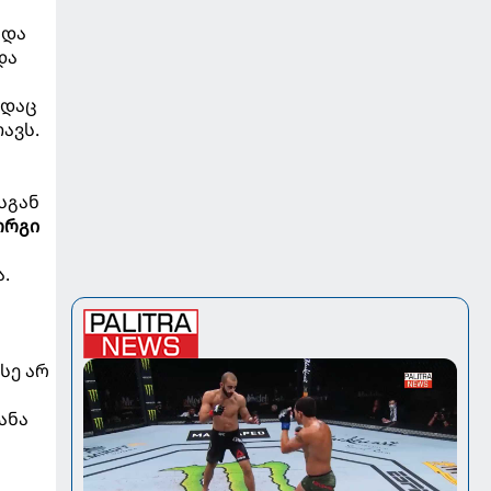
 და
და
ადაც
ავს.
სგან
ორგი
.
სე არ
ანა