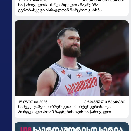
საქართველოს 16-წლამდელთა ნაკრებმა
ევრობასკეტი ისრაელთან მარცხით გახსნა
15:05/07-08-2026
ᲔᲠᲝᲕᲜᲣᲚᲘ ᲜᲐᲙᲠᲔᲑᲘ
მამუკელაშვილი ბრუნდება - მონტენეგროსა და
პორტუგალიასთან მატჩებისთვის საქართველო
მზადებას 15 კალათბურთელით იწყებს