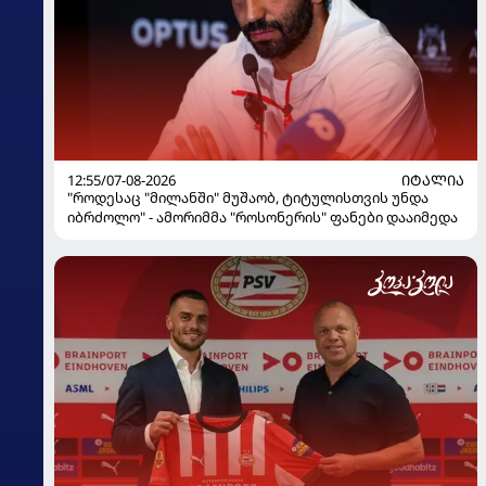
12:55/07-08-2026
ᲘᲢᲐᲚᲘᲐ
"როდესაც "მილანში" მუშაობ, ტიტულისთვის უნდა
იბრძოლო" - ამორიმმა "როსონერის" ფანები დააიმედა