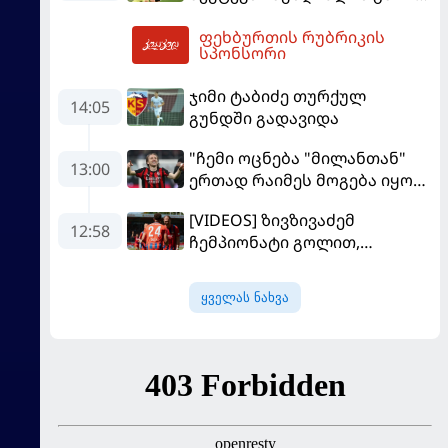
მალე პსჟ-ს ფეხბურთელი
ფეხბურთის რუბრიკის
გახდება
19:53
სპონსორი
ჯიმი ტაბიძე თურქულ
14:05
გუნდში გადავიდა
"ჩემი ოცნება "მილანთან"
13:00
ერთად რაიმეს მოგება იყო" -
მოდრიჩმა "როსონერიში"
[VIDEOS] ზივზივაძემ
თავის მისიაზე ისაუბრა
12:58
ჩემპიონატი გოლით,
"ჰაიდენჰაიმმა" კი
გამარჯვებით დაიწყო
ყველას ნახვა