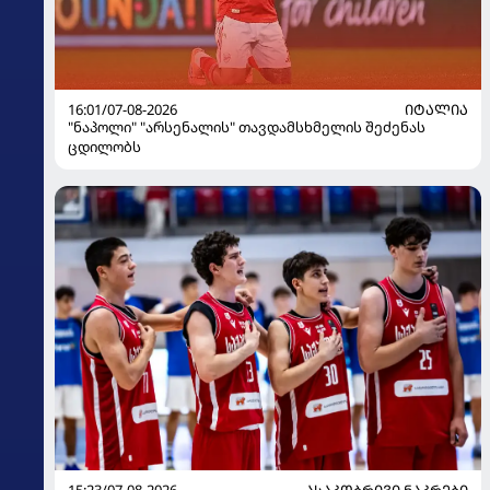
16:01/07-08-2026
ᲘᲢᲐᲚᲘᲐ
"ნაპოლი" "არსენალის" თავდამსხმელის შეძენას
ცდილობს
15:23/07-08-2026
ᲐᲡᲐᲙᲝᲑᲠᲘᲕᲘ ᲜᲐᲙᲠᲔᲑᲘ