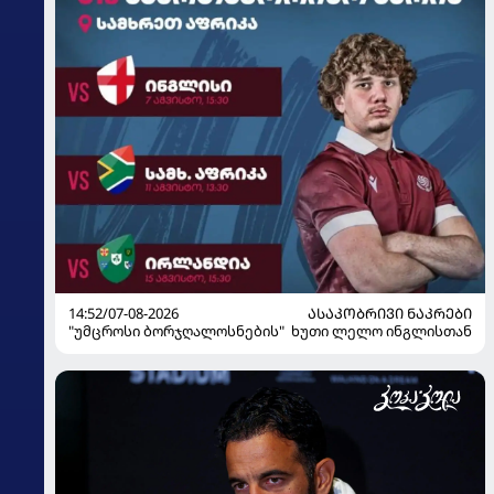
14:52/07-08-2026
ᲐᲡᲐᲙᲝᲑᲠᲘᲕᲘ ᲜᲐᲙᲠᲔᲑᲘ
"უმცროსი ბორჯღალოსნების" ხუთი ლელო ინგლისთან