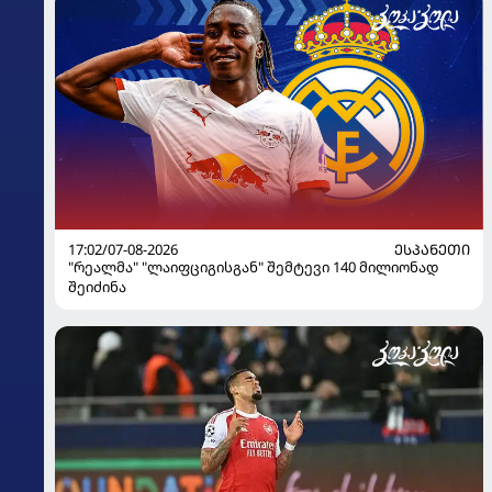
17:02/07-08-2026
ᲔᲡᲞᲐᲜᲔᲗᲘ
"რეალმა" "ლაიფციგისგან" შემტევი 140 მილიონად
შეიძინა