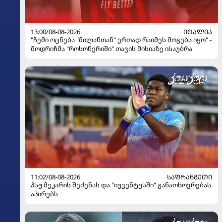
13:00/08-08-2026
ᲘᲢᲐᲚᲘᲐ
"ჩემი ოცნება "მილანთან" ერთად რაიმეს მოგება იყო" -
მოდრიჩმა "როსონერიში" თავის მისიაზე ისაუბრა
11:02/08-08-2026
ᲡᲐᲤᲠᲐᲜᲒᲔᲗᲘ
პსჟ მეკარის შეძენას და "იუვენტუსში" განათხოვრებას
აპირებს