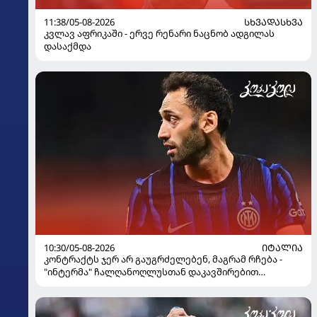
11:38/05-08-2026
ᲡᲮᲕᲐᲓᲐᲡᲮᲕᲐ
კვლავ აფრიკაში - ერვე რენარი ნაცნობ ადგილას
დასაქმდა
10:30/05-08-2026
ᲘᲢᲐᲚᲘᲐ
კონტრაქტს ჯერ არ გაუგრძელებენ, მაგრამ რჩება -
"ინტერმა" ჩალღანოღლუსთან დაკავშირებით
გადაწყვეტილება მიიღო