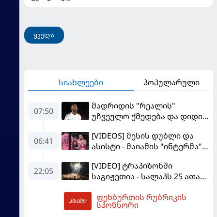
ყველა
სიახლეები
პოპულარული
მადრიდის "რეალის"
07:50
უჩვეულო ქმედება და დიდი
კომპრომისი - ვინისიუსის
[VIDEOS] მესის დუბლი და
მომავალი გადაწყდა
06:41
ასისტი - მაიამის "ინტერმა"
"სან ლუისს" მოუგო
[VIDEO] ტრაპიზონში
22:05
საგიჟეთია - სალაჰს 25 ათასი
ფანი დახვდა
ფეხბურთის რუბრიკის
08:03
სპონსორი