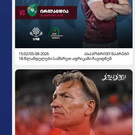
15:02/05-08-2026
ᲐᲡᲐᲙᲝᲑᲠᲘᲕᲘ ᲜᲐᲙᲠᲔᲑᲘ
18-წლამდელები სამხრეთ აფრიკაში ჩავიდნენ