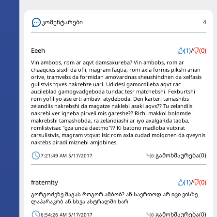
კომენტარები
4
Eeeh
(1)
/
(0)
Vin ambobs, rom ar aqvt damsaxureba? Vin ambobs, rom ar
chaaqcies sisxli da ofli, magram faqtia, rom axla formis pikshi arian
orive, tramvebs da formidan amovardnas sheushindnen da xelfasis
gulistvis tqves nakrebze uari. Udidesi gamocdileba aqvt rac
aucileblad gamogvadgeboda tundac tesr matchebshi. Fexburtshi
rom yofiliyo ase erti ambavi atydeboda. Den karteri tamashibs
zelandiis nakrebshi da magatze naklebi asaki aqvs?? Tu zelandiis
nakrebi ver iqneba pirveli mis gareshe?? Richi makkoi bolomde
makrebshi tamashobda, ra zelandiashi ar iyo axalgaRda taoba,
romlistvisac "gza unda daetmo"?? Ki batono madloba vutxrat
carsulistvis, magram vtqvat isic rom axla cudad moiqcnen da qveynis
naktebs piradi miznebi amjobines.
გამოხმაურება
(0)
7:21:49 AM 5/17/2017
fraternity
(1)
/
(0)
გორგოძეზე მაგას როგორ ამბობ? ან საერთოდ არ იცი ვისზე
ლაპარაკობ ან სხვა ასტრალში ხარ
გამოხმაურება
(0)
6:54:26 AM 5/17/2017