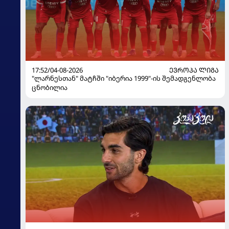
17:52/04-08-2026
ᲔᲕᲠᲝᲞᲐ ᲚᲘᲒᲐ
"ლარნესთან" მატჩში "იბერია 1999"-ის შემადგენლობა
ცნობილია