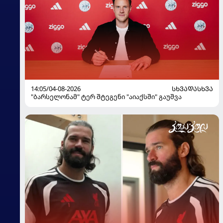
14:05/04-08-2026
ᲡᲮᲕᲐᲓᲐᲡᲮᲕᲐ
"ბარსელონამ" ტერ შტეგენი "აიაქსში" გაუშვა