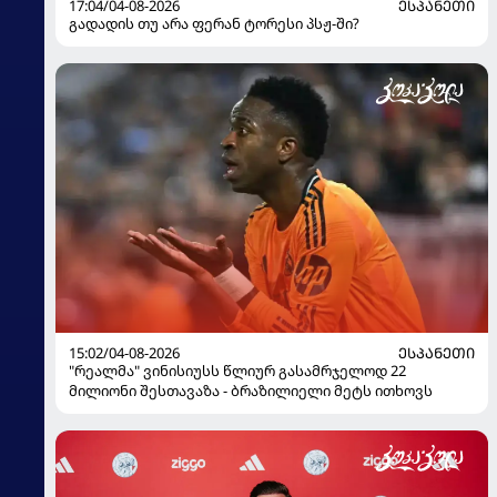
17:04/04-08-2026
ᲔᲡᲞᲐᲜᲔᲗᲘ
გადადის თუ არა ფერან ტორესი პსჟ-ში?
15:02/04-08-2026
ᲔᲡᲞᲐᲜᲔᲗᲘ
"რეალმა" ვინისიუსს წლიურ გასამრჯელოდ 22
მილიონი შესთავაზა - ბრაზილიელი მეტს ითხოვს