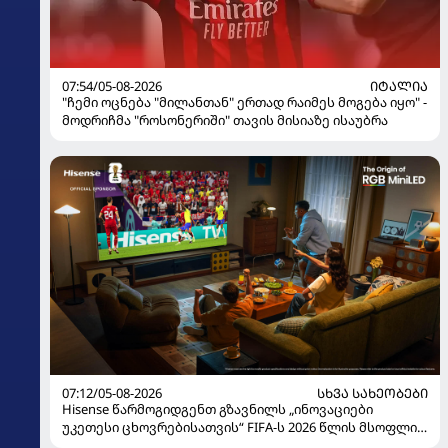
07:54/05-08-2026
ᲘᲢᲐᲚᲘᲐ
"ჩემი ოცნება "მილანთან" ერთად რაიმეს მოგება იყო" -
მოდრიჩმა "როსონერიში" თავის მისიაზე ისაუბრა
07:12/05-08-2026
ᲡᲮᲕᲐ ᲡᲐᲮᲔᲝᲑᲔᲑᲘ
Hisense წარმოგიდგენთ გზავნილს „ინოვაციები
უკეთესი ცხოვრებისათვის“ FIFA-ს 2026 წლის მსოფლიო
ჩემპიონატზე