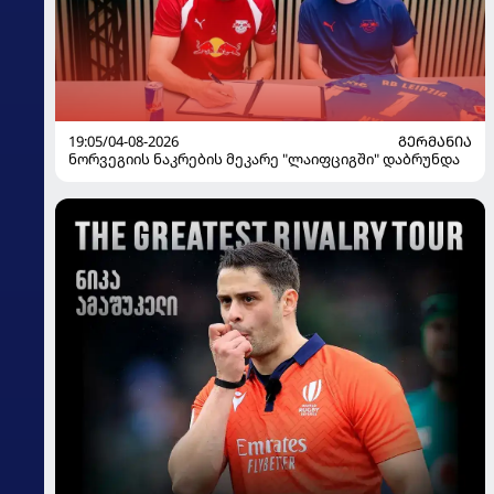
19:05/04-08-2026
ᲒᲔᲠᲛᲐᲜᲘᲐ
ნორვეგიის ნაკრების მეკარე "ლაიფციგში" დაბრუნდა