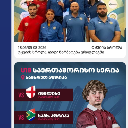
18:05/05-08-2026
ᲢᲧᲕᲘᲘᲡ ᲡᲠᲝᲚᲐ
ტყვიის სროლა. დიდი წარმატება ვროცლავში