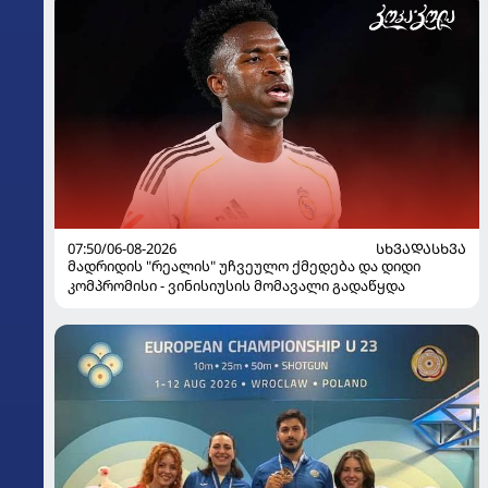
07:50/06-08-2026
ᲡᲮᲕᲐᲓᲐᲡᲮᲕᲐ
მადრიდის "რეალის" უჩვეულო ქმედება და დიდი
კომპრომისი - ვინისიუსის მომავალი გადაწყდა