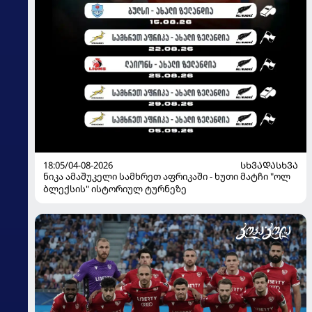
18:05/04-08-2026
ᲡᲮᲕᲐᲓᲐᲡᲮᲕᲐ
ნიკა ამაშუკელი სამხრეთ აფრიკაში - ხუთი მატჩი "ოლ
ბლექსის" ისტორიულ ტურნეზე