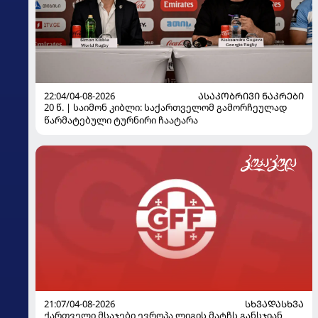
22:04/04-08-2026
ᲐᲡᲐᲙᲝᲑᲠᲘᲕᲘ ᲜᲐᲙᲠᲔᲑᲘ
20 წ. | საიმონ კიბლი: საქართველომ გამორჩეულად
წარმატებული ტურნირი ჩაატარა
21:07/04-08-2026
ᲡᲮᲕᲐᲓᲐᲡᲮᲕᲐ
ქართველი მსაჯები ევროპა ლიგის მატჩს განსჯიან