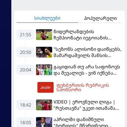
სიახლეები
პოპულარული
ნიდერლანდების
21:55
ჩემპიონატი იეგოიანის
გოლით გაიხსნა - ის მატჩის
"სეზონს ალისონი დაიწყებს,
MVP გახდა
20:50
მამარდაშვილს შანსის
გამოსაყენებლად
გაყიდიან თუ არა საფონოვს
მოთმინება სჭირდება,
20:04
და შევალიეს - ვინ იქნება
რომელსაც 100%-ით
პსჟ-ს ძირითადი მეკარე?
მიიღებს" - განაცხადა
ფეხბურთის რუბრიკის
"ლივერპულის" ყოფილმა
05:12
სპონსორი
მეკარემ
VIDEO | ეროვნული ლიგა |
18:42
"რუსთავმა" უკეთ ითამაშა
და დამსახურებულად
აპრილში დანიშნული
მოიგო, "ტორპედომ" გვიან
18:05
"ბორდოს" მწვრთნელი
გაიღვიძა...