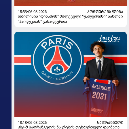
18:53/06-08-2026
ᲙᲝᲜᲤᲔᲠᲔᲜᲡ ᲚᲘᲒᲐ
თბილისის "დინამოს" მძლეველი "ჟალგირისი" სახლში
"ჰაიდუკთან" განადგურდა
18:18/06-08-2026
ᲡᲐᲤᲠᲐᲜᲒᲔᲗᲘ
პსჟ-მ საფრანგეთის ნაკრების ფეხბურთელი დაიმატა