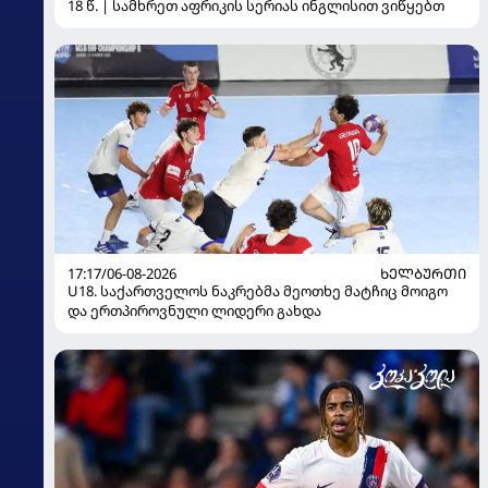
18 წ. | სამხრეთ აფრიკის სერიას ინგლისით ვიწყებთ
17:17/06-08-2026
ᲮᲔᲚᲑᲣᲠᲗᲘ
U18. საქართველოს ნაკრებმა მეოთხე მატჩიც მოიგო
და ერთპიროვნული ლიდერი გახდა