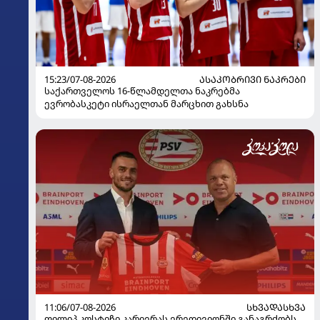
15:23/07-08-2026
ᲐᲡᲐᲙᲝᲑᲠᲘᲕᲘ ᲜᲐᲙᲠᲔᲑᲘ
საქართველოს 16-წლამდელთა ნაკრებმა
ევრობასკეტი ისრაელთან მარცხით გახსნა
11:06/07-08-2026
ᲡᲮᲕᲐᲓᲐᲡᲮᲕᲐ
ფილიპ კოსტიჩი კარიერას ერედივიონში განაგრძობს