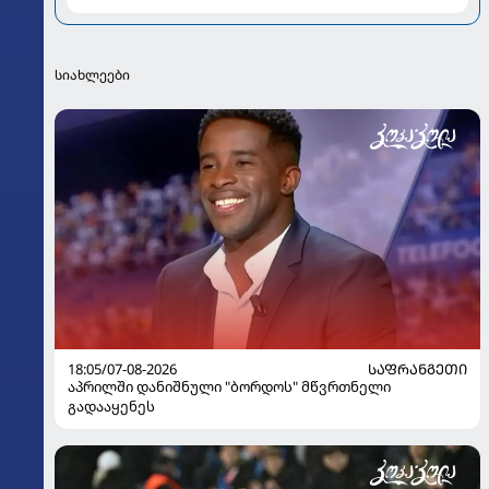
მუმლაძის ინტერვიუ ოჯახსა და განქორწინებაზე
სიახლეები
18:05/07-08-2026
ᲡᲐᲤᲠᲐᲜᲒᲔᲗᲘ
აპრილში დანიშნული "ბორდოს" მწვრთნელი
გადააყენეს