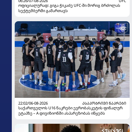
06:26/07-08-2026
UFC
ოფიციალურად: გიგა ჭიკაძე UFC-ში მორიგ ბრძოლას
სექტემბერში გამართავს
22:02/06-08-2026
ᲐᲡᲐᲙᲝᲑᲠᲘᲕᲘ ᲜᲐᲙᲠᲔᲑᲘ
საქართველოს U16 ნაკრები ევრობასკეტის ფინალურ
ეტაპზე – A დივიზიონში ასპარეზობას იწყებს