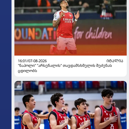
16:01/07-08-2026
ᲘᲢᲐᲚᲘᲐ
"ნაპოლი" "არსენალის" თავდამსხმელის შეძენას
ცდილობს