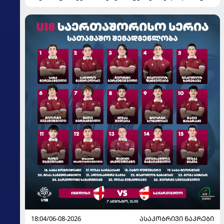
18:04/06-08-2026
ᲐᲡᲐᲙᲝᲑᲠᲘᲕᲘ ᲜᲐᲙᲠᲔᲑᲘ